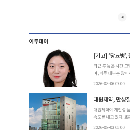
이투데이
[기고] ‘당뇨병’
퇴근 후 늦은 시간 
며, 하루 대부분 앉아
당뇨병학회가 발표한 ‘
2026-08-06 07:00
앓고 있으며, 21.8
대원제약, 만성질
대원제약이 계절성 품
속도를 내고 있다. 
당뇨병, 고혈압, 만
2026-08-03 05:00