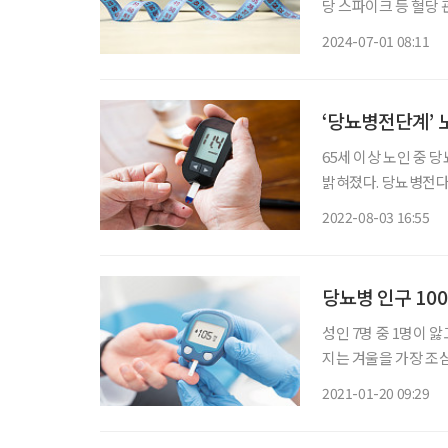
당 스파이크 등 혈당
모르고, 알아도 절반
2024-07-01 08:11
‘당뇨병전단계’ 
65세 이상 노인 중 
밝혀졌다. 당뇨병전다계란 혈당 검사 시 정상 혈당 범위를 벗어났지만, 당뇨병으로 진행될 정
도로 수치가 높지 않은
2022-08-03 16:55
으로 분류하는데, 고
당뇨병 인구 10
성인 7명 중 1명이 
지는 겨울을 가장 조
률이 높아지기 때문이
2021-01-20 09:29
인슐린(insulin)