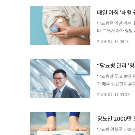
매일 아침 ‘채혈 
당뇨병은 약만 먹는다
다. 그래서 자가 혈
연속혈당측정기(CGM
2024-07-15 08:10
“당뇨병 관리 ‘
당뇨병만 두고 보면 
가 매우 중요한 이유
증후군, 기타 호르몬
2024-07-11 09:03
센터 소장 및 연세대
당뇨인 2000만
당뇨병 위험군 2000