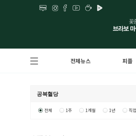
전체뉴스
피플
전체
1주
1개월
1년
직