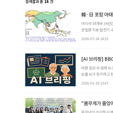
검색결과 총
16
건
韓·日 포함 아태 
아시아 34개국 34년간
관질환 치료 발전이 
관리 중요 한국과 일본이 포함된 아시아·태평양 고소득 지역의 기대수명이 아시아 최고 수준
2026-07-24 14:15
[AI 브리핑] B
바쁜 일상 속 알짜 뉴
보를 AI가 정리하고 편집국 기자가 
폰 든 중년, 젊어 보
2026-01-19 13:47
는 중년 남성으로 묘
"몸무게가 줄었어
중장년의 건강한 식생