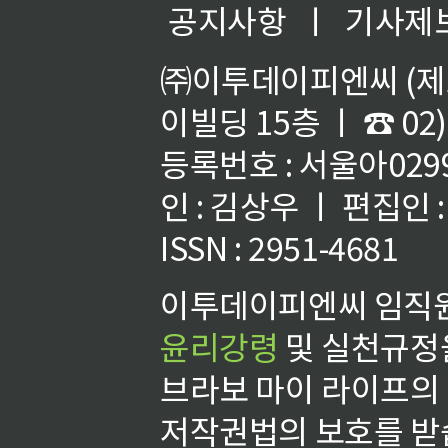
공지사항
ㅣ
기사제
㈜이투데이피엔씨 (제호
이빌딩 15층 ㅣ ☎ 02)
등록번호 : 서울아02992
인 : 김상우 ㅣ 편집인
ISSN : 2951-4681
이투데이피엔씨 임직원
윤리강령
및 실천규정을
브라보 마이 라이프의
저작권법의 보호를 받