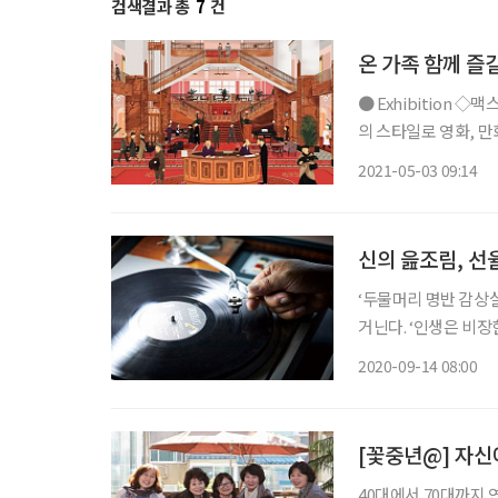
검색결과 총
7
건
온 가족 함께 즐
● Exhibition ◇맥스 달튼, 영화의 순간들 일정 7월 11일까지 장소 마이아트뮤지엄 자신만
의 스타일로 영화, 
최초로 열린다. 맥
2021-05-03 09:14
로, 주로 1970년대부
신의 읊조림, 선
‘두물머리 명반 감상실
거닌다. ‘인생은 비장한 것’이라며 창조주가 속삭이는 삶의 메시지를 밤새 들은 듯하다. 결국
선택은 내가 하는 것이
2020-09-14 08:00
를…. 음악을 벗 삼아
[꽃중년@] 자신
40대에서 70대까지 