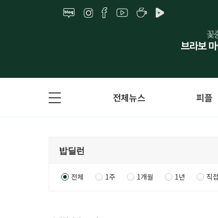
전체뉴스
피플
전체
1주
1개월
1년
직