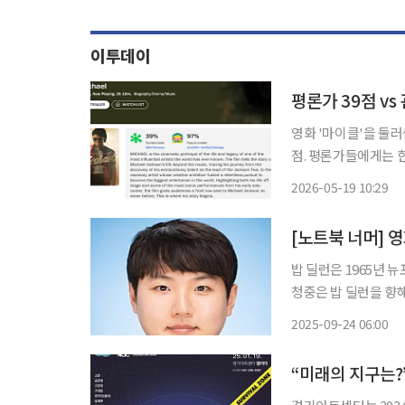
이투데이
평론가 39점 v
영화 '마이클'을 둘러
점. 평론가들에게는 
다. 그렇다면 평론가가 보
2026-05-19 10:29
중의 온도가 엇갈리는 
[노트북 너머] 
밥 딜런은 1965년 
청중은 밥 딜런을 향해
세대의 분노와 열망을
2025-09-24 06:00
이유에서다