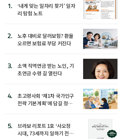
1.
‘내게 맞는 일자리 찾기’ 일자
리 탐험 노트
2.
노후 대비로 달러보험? 환율
오르면 보험료 부담 커진다
3.
소액 직역연금 받는 노인, 기
초연금 수령 길 열린다
4.
초고령사회 ‘제1차 국가인구
전략 기본계획’에 담길 정책
은
5.
브라보 리포트 1호 ‘사오정
시대, 73세까지 일하기 전략’