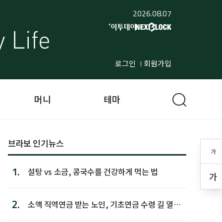
2026.08.07
로그인
회원가입
머니
테마
브라보 인기뉴스
가
1.
설탕 vs 소금, 콩국수를 건강하게 먹는 법
가
2.
소액 직역연금 받는 노인, 기초연금 수령 길 열린
다