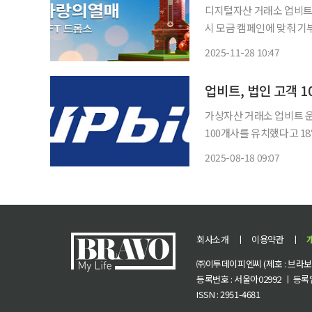
디지털자산 거래소 업비트
시 모금 캠페인에 맞춰 기부
나무는 28일 NFT 플랫폼
2025-11-28 10:47
밝혔다. 이번 프로젝트는
업비트, 법인 고객 
가상자산 거래소 업비트 
100개사를 유치했다고 18일 밝혔다. 금융위원회 등 관계기관이
장 참여 로드맵’에 따라
2025-08-18 09:07
현금화 목적의 가상자산 매도가 가능해졌다. 업비트
열
회사소개
ㅣ
이용약관
ㅣ
㈜이투데이피엔씨 (제호 : 브라보 마
등록번호 : 서울아02992 ㅣ 등록일자
ISSN : 2951-4681