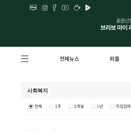
전체뉴스
피플
전체
1주
1개월
1년
직접입력