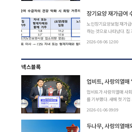
관에서 서울시, 서울사회
장기요양 재가급여 수
노인장기요양보험 재가급여 
하는 것으로 나타났다. 집 거주
일 이 같은 내용이 담긴 
2026-08-06 12:00
과 한국리서치가 지난해 8월
넥스블록
업비트가 사랑의열매 사회복
를 기부했다. 새해 첫 기업 
산 거래소 업비트를 운영
2026-01-06 09:09
인 ‘희망2026나눔캠페인’에
두나무, 사랑의열매와