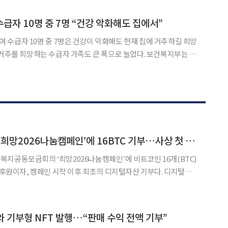
복지공동모금회, (사)희망을나누는사람들과 제품 기부
급자 10명 중 7명 “건강 악화해도 집에서”
수급자 10명 중 7명은 건강이 악화해도 현재 집에 거주하길 희망
를 희망하는 수급자 가족도 큰 폭으로 늘었다. 보건복지부는 6
‘2025년 장기요양 실태조사’ 결과를 발표했다. 한국보건사회연구원
 13일부터 11월 19일까지 면접, 전화, 인터넷설문을
업비트, 사랑의열매 ‘희망2026나눔캠페인’에 16BTC 기부…사상 첫 디지털자산 기부
지공동모금회의 ‘희망2026나눔캠페인’에 비트코인 16개(BTC)
후원이자, 캠페인 시작 이후 최초의 디지털자산 기부다. 디지털자
하는 두나무는 지난 5일 사랑의열매 사회복지공동모금회가 진행 중
 16BTC를 기부했다고 6일 밝혔다. 이번 기부는 202
 기부형 NFT 발행…“판매 수익 전액 기부”