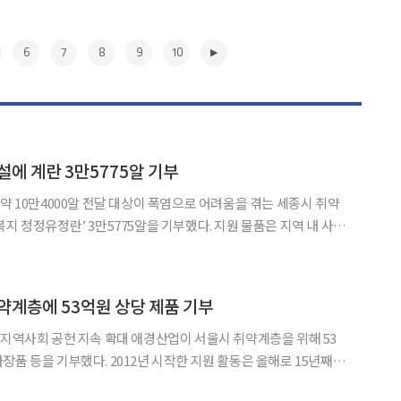
6
7
8
9
10
설에 계란 3만5775알 기부
대상이 폭염으로 어려움을 겪는 세종시 취약
지 청정유정란’ 3만5775알을 기부했다. 지원 물품은 지역 내 사회
세종시 사회복지협의회에서
다. 행사에는 문홍길 축산환경관리원장과 김부유 세
▶
약계층에 53억원 상당 제품 기부
 확대 애경산업이 서울시 취약계층을 위해 53
장품 등을 기부했다. 2012년 시작한 지원 활동은 올해로 15년째를
7일 애경산업에 따르면 전날 서울특별시청 본