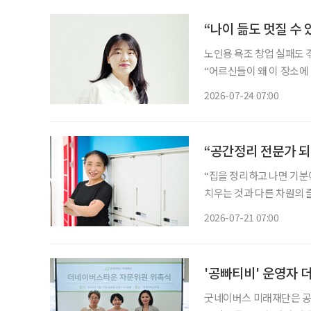
“나이 듦도 멋질 수
노인용 욕조 창업 실패도 
“어르신들이 왜 이 장소에 나와 계신 것 같나요?
대표는 수업 중 지도교수가
2026-07-24 07:00
“공간정리 전문가 되
“집을 정리하고 나면 기분
치우는 것과 다른 차원의 즐거움이었죠.” 서울시 강서50플
프 공간정리 전문가’ 교육과정 현
2026-07-21 07:00
한 정리·수납 서비스가 관심
'공빠티비' 운영자
굿네이버스 미래재단은 공