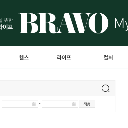
헬스
라이프
컬처
~
적용