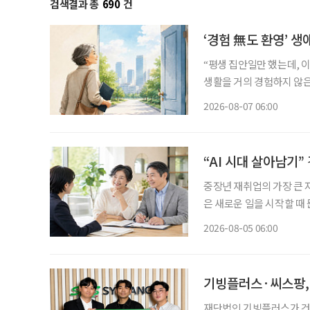
검색결과 총
690
건
‘경험 無도 환영’ 생
“평생 집안일만 했는데, 이
생활을 거의 경험하지 않은
같은 문턱 앞에 선다. 채용
2026-08-07 06:00
지 낯설다. 이들에게 필요
“AI 시대 살아남기
중장년 재취업의 가장 큰 
은 새로운 일을 시작할 때 
이야기하는 지금 중요한 것
2026-08-05 06:00
하는 일을 새로운 기회와 
기빙플러스·씨스팡, 
재단법인 기빙플러스가 건