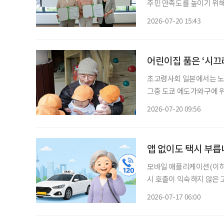
주민 만족도를 높이기 위해
씨를 자문위원으로 위촉했다. '공빠' 문성택 씨는 한의사이며, 유영란 씨는 '공마'
2026-07-20 15:43
로 문 씨와 함께 공빠티비
어린이집 품은 ‘시끄
초고령사회 일본에서는 노
그중 도쿄 에도가와구에 
례로 주목받는다. 고토엔은 고령자 돌봄 공간과 어린이집, 장애인 지원 시설이 한 공간에 공존
2026-07-20 09:56
앱 없이도 택시 부릅니
모바일 애플리케이션(이하 
시 호출이 익숙하지 않은 
를 기다릴 수밖에 없다. 서
2026-07-17 06:00