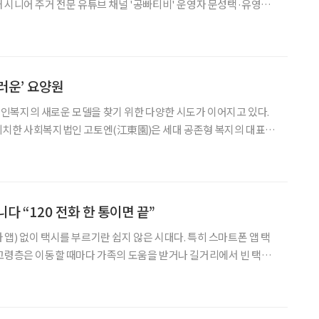
 시니어 주거 전문 유튜브 채널 '공빠티비' 운영자 문성택·유영란
라는 이름으
를 운영하고 있다. 두 사람은 전국 실버타운을 직
러운’ 요양원
인복지의 새로운 모델을 찾기 위한 다양한 시도가 이어지고 있다.
위치한 사회복지법인 고토엔(江東園)은 세대 공존형 복지의 대표 사
하는 다세대 공생형 복지시설이다. 고토엔에 들어서는 순간 가장 먼저 눈에 띄
다 “120 전화 한 통이면 끝”
앱) 없이 택시를 부르기란 쉽지 않은 시대다. 특히 스마트폰 앱 택
고령층은 이동할 때마다 가족의 도움을 받거나 길거리에서 빈 택시
울연구원의 2024년 택시 이용 시민만족도 조사에 따르면 60대 이상
고령자들의 앱 택시 호출 이용률은 20%에도 미치지 않았다. 서울시는 이러한