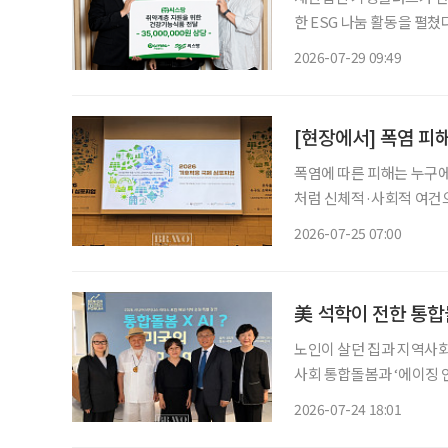
한 ESG 나눔 활동을 펼쳤다. 기빙플러스는 지난 28일 씨스팡으로부터 소비자가 기준 3
원 상당의 건강기능식품을 기부받고 
2026-07-29 09:49
기빙플러스 관계자들이 참
[현장에서] 폭염 피
폭염에 따른 피해는 누구에
처럼 신체적·사회적 여건
집중된다. 독일과 일본, 한국은 고령층을 주요 기후위기 취약계층으로 보고 시설 개선과 안부
2026-07-25 07:00
美 석학이 전한 통합
노인이 살던 집과 지역사회
사회 통합돌봄과 ‘에이징 인 플
한국 통합돌봄의 미래를 모색하는 자리가 열렸다. 
2026-07-24 18:01
지에서 오틸리아 리 미국