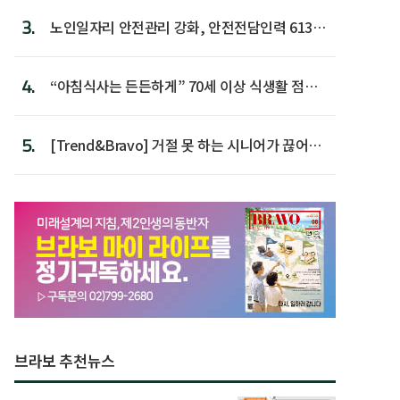
3.
노인일자리 안전관리 강화, 안전전담인력 613명
첫 배치
4.
“아침식사는 든든하게” 70세 이상 식생활 점수
가장 높아
5.
[Trend&Bravo] 거절 못 하는 시니어가 끊어야
할 행동 5
브라보 추천뉴스