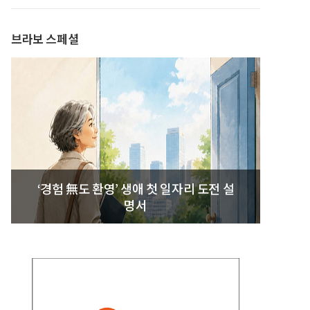
발간
브라보 스페셜
‘경험 無도 환영’ 생애 첫 일자리 도전 설
명서