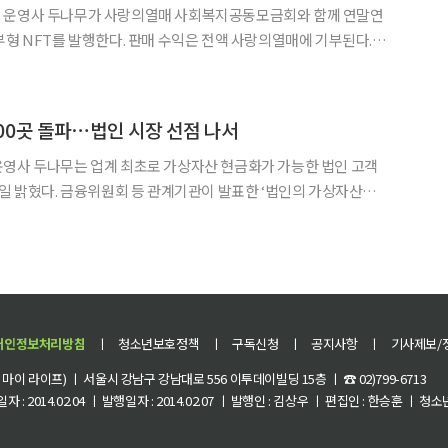
 운영사 두나무가 사랑의열매 사회복지공동모금회와 함께 연말연
형 NFT를 발행한다. 판매 수익은 전액 사랑의열매에 기부된다. 두
 ‘업비트 NFT’에서 내달 1일부터 ‘사랑의열매 NFT’를 선보인다고
 비영리단체의 디지털자산 기부금 현금화를 지원하는 ESG
100곳 돌파⋯법인 시장 선점 나서
운영사 두나무는 업계 최초로 가상자산 현금화가 가능한 법인 고객
 발표한 ‘법인의 가상자산시
 정해진 기준을 충족하는 법집행기관, 비영리법인, 가상자산거래소는
는 검찰청, 사회복지공동모금회(사랑의
개인정보처리방침
ㅣ
청소년보호정책
ㅣ
구독신청
ㅣ
공지사항
ㅣ
기사제보/
이 라이프) ㅣ 서울시 강남구 강남대로 556 이투데이빌딩 15층 ㅣ ☎ 02)799-6713
 : 2014.02.04 ㅣ 발행일자 : 2014.02.07 ㅣ 발행인 : 김상우 ㅣ 편집인 : 한승훈 ㅣ