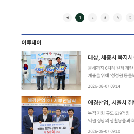
1
2
3
4
5
이투데이
대상, 세종시 복지시
올해까지 6차례 걸쳐 계란 약 10만4000알 전달 
계층을 위해 ‘청정원 동물복
복지시설 51곳에 전달될 예정이다. 7일 대상에 따르면 전날 오전 
2026-08-07 09:14
기부 물품 전달식을 열었
◀
애경산업, 서울시 취
누적 지원 규모 619억원…지역사회 공헌 지속
억원 상당의 생활용품과 화
맞았으며, 누적 기부 규모는 619억원에 이른다. 
2026-08-07 09:10