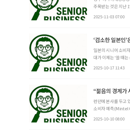
주목받는 것은 지난 
경제 분야 협력 MOU
2025-11-03 07:00
령화를 중요한 과제로 
‘검소한 일본인’
일본의 시니어 소비자들
대가 이제는 ‘쓸 때는
안에서도 자신에게 의
2025-10-17 11:43
“젊음의 경계가 
런던에 본사를 두고 있
소비자 예측(Mintel G
도권이 어디로 향할지
2025-10-10 08:00
등 급변하는 환경 속에