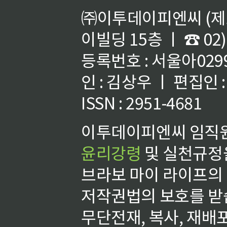
㈜이투데이피엔씨 (제호
이빌딩 15층 ㅣ ☎ 02)
등록번호 : 서울아02992
인 : 김상우 ㅣ 편집인
ISSN : 2951-4681
이투데이피엔씨 임직원
윤리강령
및 실천규정을
브라보 마이 라이프의
저작권법의 보호를 받
무단전재, 복사, 재배포