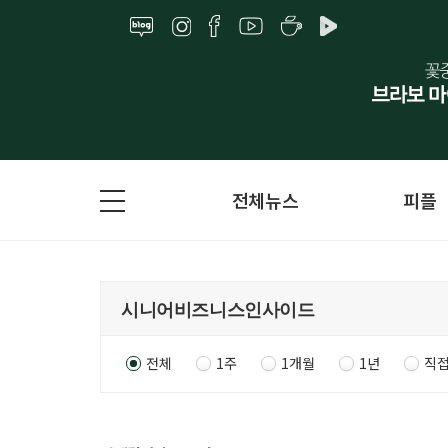
전체뉴스
피플
전체
1주
1개월
1년
직