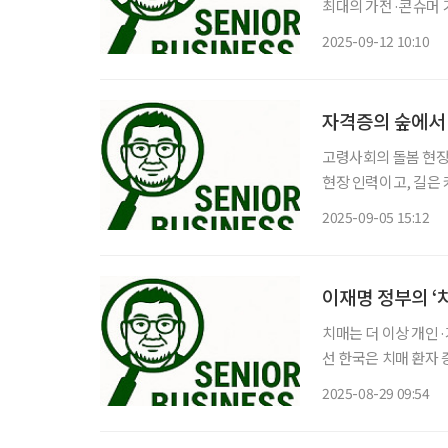
최대의 가전·콘슈머 기
Future)’다. 스
2025-09-12 10:10
에서 보여줬다. 고령
자격증의 숲에서 
고령사회의 돌봄 현장에
현장 인력이고, 길은
으는 데 더 많은 에
2025-09-05 15:12
복지상담사·노인심리
이재명 정부의 ‘
치매는 더 이상 개인
선 한국은 치매 환자
다. 그중 가장 시급한
2025-08-29 09:54
려워지고, 후견인이 없