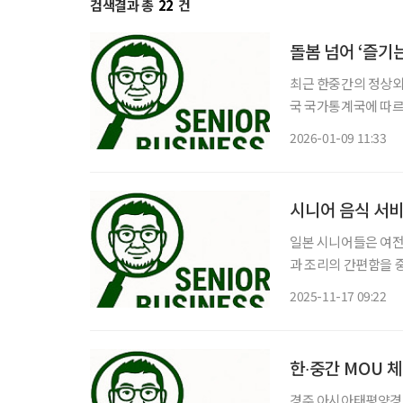
검색결과 총
22
건
돌봄 넘어 ‘즐기
최근 한중간의 정상외
국 국가통계국에 따르면
15.4%에 이른다. 
2026-01-09 11:33
제품 수요가 늘고 있
시니어 음식 서비
일본 시니어들은 여전
과 조리의 간편함을 
품이나 요리 교실 등
2025-11-17 09:22
·배달 등 새로운 식
한∙중간 MOU 체
경주 아시아태평양경제