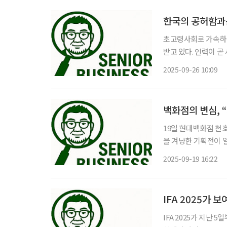
한국의 공허함과는
초고령사회로 가속하는
받고 있다. 인력이 곧
어내는 일은 인사 관리의 범주를 넘
2025-09-26 10:09
소유·운영 기관 ‘시니
백화점의 변심, 
19일 현대백화점 천
을 겨냥한 기획전이 
청기·돋보기·고령자용 
2025-09-19 16:22
고령친화 제품은 백화
IFA 2025가 
IFA 2025가 지난 