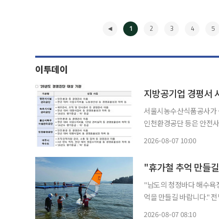
1
2
3
4
5
이투데이
서울시농수산식품공사가 올
인천환경공단 등은 안전사고 등
일 지방공기업정책위원회를 열
2026-08-07 10:00
과를 심
◀
"휴가철 추억 만들길
"남도의 청정바다 해수욕장
억을 만들길 바랍니다." 전남 광주통합특별시가 본격적인 여름 휴가철을 맞아 지역 내 12개
시·군 50개 해수욕장에서
2026-08-07 08:10