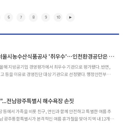
6
7
8
9
10
지방공기업 경평서 서울시농수산식품공사 '취우수'⋯인천환경공단은 '낙제점'
해 지방공기업 경영평가에서 최우수 기관으로 평가됐다. 반면,
을 이유로 경영진단 대상 기관으로 선정됐다. 행정안전부는 6
어 이 같은 ‘2026년도(2025년 실적) 지방공기업 경영평가’ 결
의·의결했다. 올해 평가는 268개 지방공기업(공사 78개, 공단 86개, 직
▶
"...전남광주특별시 해수욕장 손짓
 등에서 가족을 비롯 친구, 연인과 함께 안전하고 특별한 여름 추
 해양레저와 갯벌체험, 문화공연 등 다채로운 피서 프로그램을 운영