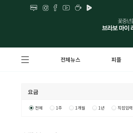
전체뉴스
피플
전체
1주
1개월
1년
직접입력