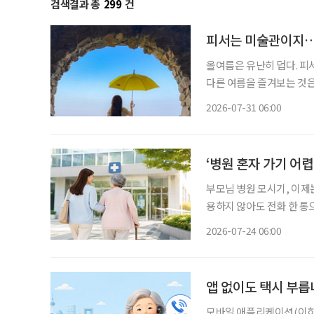
검색결과 총
299
건
피서는 미술관이지…
올여름은 유난히 덥다. 피
다른 여름을 즐겨보는 것은
관 밖으로 이어지는 바다를 
2026-07-31 06:00
피서'가 새로운 여름 여행의
‘병원 혼자 가기 어
부모님 병원 모시기, 이제는 혼자 고민하지 마
용하지 않아도 전화 한 통으
에는 병원에 함께 갈 사람
2026-07-24 06:00
를 소개한다. 자녀들은 직
앱 없이도 택시 부릅니
모바일 애플리케이션(이하 