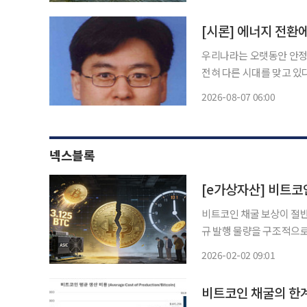
[시론] 에너지 전환
우리나라는 오랫동안 안정
전혀 다른 시대를 맞고 있다
메가프로젝트가 추진되면서 막대한 전력
2026-08-07 06:00
부족이 아니다. 러시아·
넥스블록
[e가상자산] 비트코
비트코인 채굴 보상이 절반
규 발행 물량을 구조적으로
화 메커니즘이다. 31일 업비트 투자자보호센트는 비트코인 반감기(Halving)는 채굴자가 새
2026-02-02 09:01
블록을 생성할 때 받는 보
비트코인 채굴의 한계