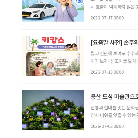
시 호출이 익숙하지 않은 
를 기다릴 수밖에 없다. 서
2026-07-17 06:00
[요즘말 사전] 손주와
짧고 간단해 보여도 수수께
아가 보자! 신조어를 알게
은 기운이 더해진다. 여름방학이 시작되면 조부모들의 일상도 달라진다. 맞벌이하는 자녀를
2026-07-13 06:00
대신해 손주를 돌보는 시간
용산 도심 미술관으
전통과 현대를 잇는 문화공간 한여름의 도시는 뜨겁다. 멀리 떠나는 여행도 좋지만
잠시 더위를 잊을 수 있는 
바깥의 소란과 열기를 잠시 
2026-07-02 06:00
찾은 곳은 서울 용산의 아모