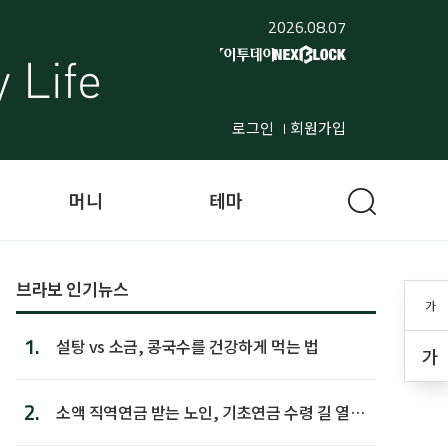
2026.08.07
로그인
회원가입
머니
테마
브라보 인기뉴스
가
1.
설탕 vs 소금, 콩국수를 건강하게 먹는 법
가
2.
소액 직역연금 받는 노인, 기초연금 수령 길 열린
다