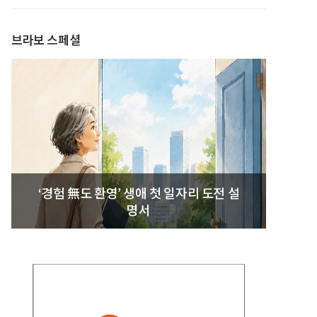
발간
브라보 스페셜
‘경험 無도 환영’ 생애 첫 일자리 도전 설
명서