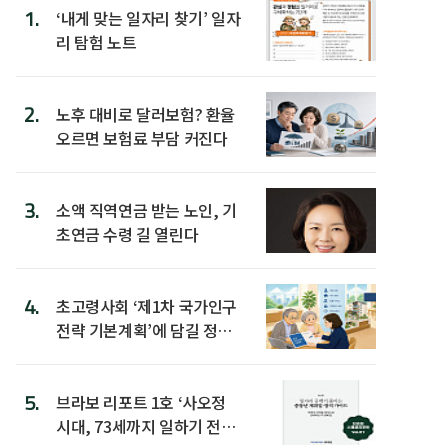
1.
‘내게 맞는 일자리 찾기’ 일자
리 탐험 노트
2.
노후 대비로 달러보험? 환율
오르면 보험료 부담 커진다
3.
소액 직역연금 받는 노인, 기
초연금 수령 길 열린다
4.
초고령사회 ‘제1차 국가인구
전략 기본계획’에 담길 정책
은
5.
브라보 리포트 1호 ‘사오정
시대, 73세까지 일하기 전략’