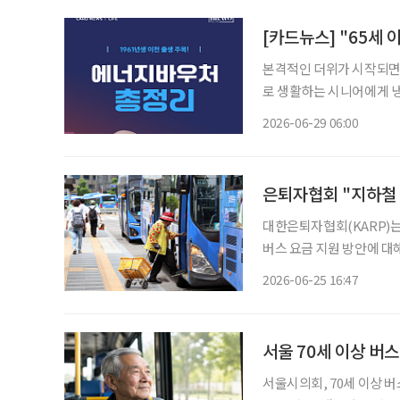
[카드뉴스] "65세
본격적인 더위가 시작되면서
로 생활하는 시니어에게 
있다. 정부는 에너지 취약계층의 전기·도시가스·지역난방 등 에너지 비용을 덜어주기 위해
2026-06-29 06:00
2026년 에너지바우처 신청
은퇴자협회 "지하철 
대한은퇴자협회(KARP)는
버스 요금 지원 방안에 대
따른 65~69세 노년층의 피해
2026-06-25 16:47
성명을 통해 "1984년 도
서울 70세 이상 버
서울시의회, 70세 이상 버