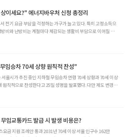
 이상이세요?" 에너지바우처 신청 총정리
 전기 요금 부담을 걱정하는 가구가 늘고 있다. 특히 고정소득으
냉방비와 난방비는 계절마다 체감되는 생활비 부담으로 이어질 수
을 진행한다. 65세 이상이라고 모두 받을 수
무임승차 70세 상향 원칙적 찬성"
 서울시가 추진 중인 지하철 무임승차 연령 70세 상향과 70세 이상
해 원칙적으로 찬성한다고 25일 성명을 발표했다. 다만 제도 변경에
 보완책 마련과 실질적인 공론화 과정을 촉구했다. 협회는 이날
입된 지하철 무임승차 제도는 40여 년간
스 무임교통카드 발급 시 발생 비용은?
스요금 지원 조례안 통과 2031년 70세 이상 서울 인구수 162만