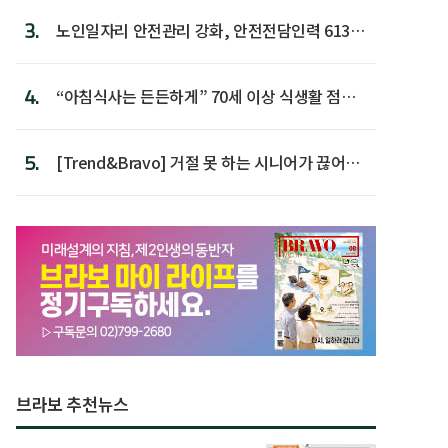
3.
노인일자리 안전관리 강화, 안전전담인력 613명
첫 배치
4.
“아침식사는 든든하게” 70세 이상 식생활 점수
가장 높아
5.
[Trend&Bravo] 거절 못 하는 시니어가 끊어야
할 행동 5
브라보 추천뉴스