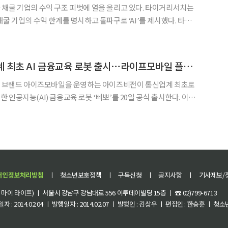
채굴 기업의 수익 구조 피벗에 열을 올리고 있다. 타이거리서치는
굴 기업의 수익 한계를 명시하고 돌파구로 ‘AI’를 제시했다. 타이
 예측이 어려운 비트코인 가격에 전적으로 의존하는 단순한 수익구
 상승, 전기 요금 인상, 장비 교체 등 채굴 비용은 증가하
아이즈비전, 통신업계 최초 AI 금융교육 로봇 출시⋯라이프모바일 플랫폼 도약 가속
O) 브랜드 아이즈모바일을 운영하는 아이즈비전이 통신업계 최초로
인공지능(AI) 금융교육 로봇 ‘삐뽀’를 20일 공식 출시한다. 이번
 플랫폼 ‘퓨처뱅크 삐뽀’와 협업을 통해 생활 속에서 경제 개념과
똑똑한 소비 습관을 자연스럽게 익히도록 설계됐다. 삐뽀는 단순한 키즈 전자기기가
개인정보처리방침
ㅣ
청소년보호정책
ㅣ
구독신청
ㅣ
공지사항
ㅣ
기사제보/
이 라이프) ㅣ 서울시 강남구 강남대로 556 이투데이빌딩 15층 ㅣ ☎ 02)799-6713
 : 2014.02.04 ㅣ 발행일자 : 2014.02.07 ㅣ 발행인 : 김상우 ㅣ 편집인 : 한승훈 ㅣ