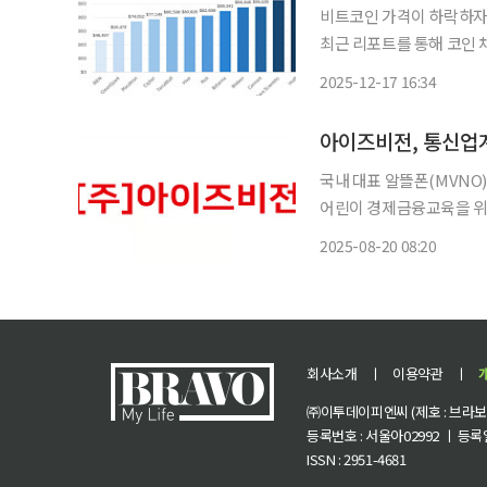
비트코인 가격이 하락하자 
최근 리포트를 통해 코인 채
거 리서치는 “채굴기업은
2025-12-17 16:34
조”라며 “반면 채굴 난이도
국내 대표 알뜰폰(MVN
어린이 경제금융교육을 위한 
제품은 어린이 경제금융교육
2025-08-20 08:20
회사소개
ㅣ
이용약관
ㅣ
㈜이투데이피엔씨 (제호 : 브라보 마
등록번호 : 서울아02992 ㅣ 등록일자
ISSN : 2951-4681