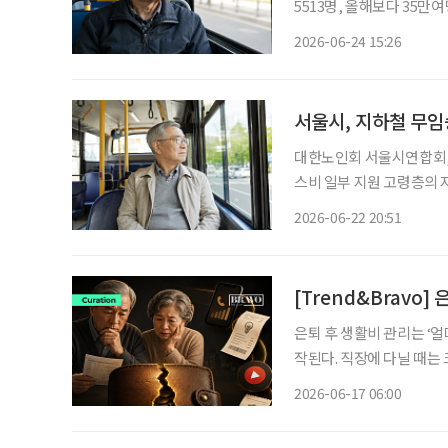
5513명, 올해보다 35만여
예상 서울시의회가 70세 이상 고령층의 버스 무임승차를 위한 조례안을 통과시켰다. 서울시
2026-06-24 15:26
가 지하철 무임승차 연령 
서울시, 지하철 무임
대한노인회 서울시연합회, 
스비 일부 지원 고령층의 지하철 무임승차 나이를 상향 조정하는 등 어르신 대중교통 정책을
개편하는 공론의 장이 마련된다. 22일 서울시에 따르면 대한노인회 서
2026-06-22 20:51
근 ‘어르신 대중교통 정책
[Trend&Bravo]
은퇴 후 생활비 관리는 ‘
작된다. 직장에 다닐 때는 
출도 은퇴 이후에는 고정비 부담으로 다가올 
2026-06-17 06:00
카드 결제로 빠져나간다는 점