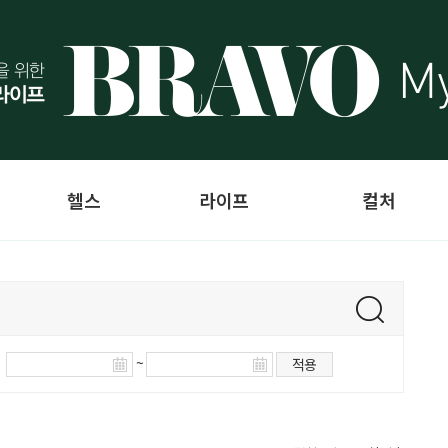
헬스
라이프
컬처
~
적용