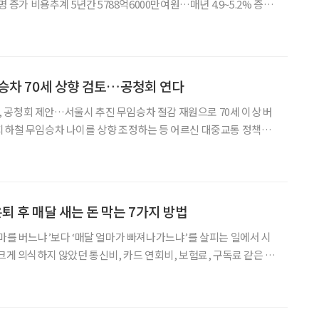
명 증가 비용추계 5년간 5788억6000만여원…매년 4.9~5.2% 증가
기준을 현행 65세에서 70세로 상향
승차 70세 상향 검토…공청회 연다
공청회 제안…서울시 추진 무임승차 절감 재원으로 70세 이상 버
울특별시연합회는 최
 관련 공청회’ 개최를 제안했으며, 서울시는 이를 공동
 은퇴 후 매달 새는 돈 막는 7가지 방법
얼마를 버느냐’보다 ‘매달 얼마가 빠져나가느냐’를 살피는 일에서 시
크게 의식하지 않았던 통신비, 카드 연회비, 보험료, 구독료 같은 지
수 있다. 문제는 이런 지출이 대부분 자동이체나
이다. 한 달에 몇천 원, 몇