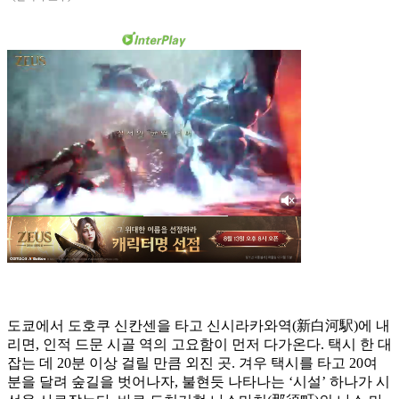
도쿄에서 도호쿠 신칸센을 타고 신시라카와역(新白河駅)에 내
리면, 인적 드문 시골 역의 고요함이 먼저 다가온다. 택시 한 대
잡는 데 20분 이상 걸릴 만큼 외진 곳. 겨우 택시를 타고 20여
분을 달려 숲길을 벗어나자, 불현듯 나타나는 ‘시설’ 하나가 시