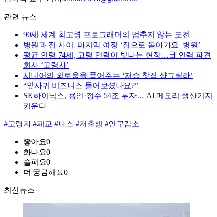
관련 뉴스
90세 세계 최고령 프로그래머의 멈추지 않는 도전
병원과 집 사이, 마지막 여정 ‘집으로 돌아가요. 병원’
평균 연령 74세, 고령 인력이 빛나는 현장…日 인력 파견
회사 ‘고령사’
시니어의 외로움을 품어주는 ‘저승 찻집 샹그릴라’
“잎사귀 비즈니스 들어보셨나요?”
SK하이닉스, 용인·청주 54조 투자… AI 메모리 생산기지
키운다
#고령자
#폐교
#나스
#저출생
#인구감소
좋아요
0
화나요
0
슬퍼요
0
더 궁금해요
0
최신뉴스