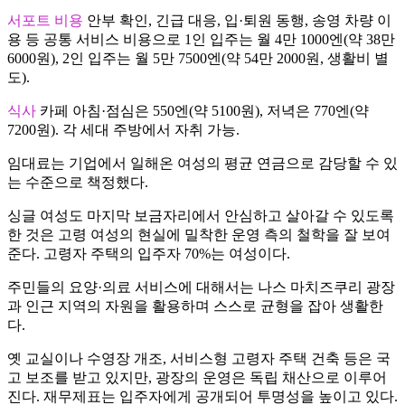
서포트 비용
안부 확인, 긴급 대응, 입·퇴원 동행, 송영 차량 이
용 등 공통 서비스 비용으로 1인 입주는 월 4만 1000엔(약 38만
6000원), 2인 입주는 월 5만 7500엔(약 54만 2000원, 생활비 별
도).
식사
카페 아침·점심은 550엔(약 5100원), 저녁은 770엔(약
7200원). 각 세대 주방에서 자취 가능.
임대료는 기업에서 일해온 여성의 평균 연금으로 감당할 수 있
는 수준으로 책정했다.
싱글 여성도 마지막 보금자리에서 안심하고 살아갈 수 있도록
한 것은 고령 여성의 현실에 밀착한 운영 측의 철학을 잘 보여
준다. 고령자 주택의 입주자 70%는 여성이다.
주민들의 요양·의료 서비스에 대해서는 나스 마치즈쿠리 광장
과 인근 지역의 자원을 활용하며 스스로 균형을 잡아 생활한
다.
옛 교실이나 수영장 개조, 서비스형 고령자 주택 건축 등은 국
고 보조를 받고 있지만, 광장의 운영은 독립 채산으로 이루어
진다. 재무제표는 입주자에게 공개되어 투명성을 높이고 있다.