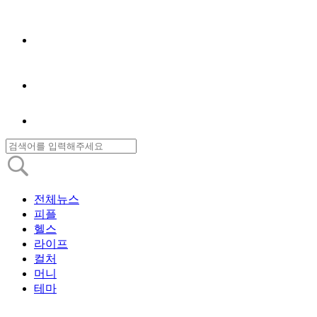
전체뉴스
피플
헬스
라이프
컬처
머니
테마