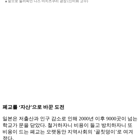
▲숲으로 둘러싸인 나스 마치즈쿠리 광장.(신미화 교수)
폐교를 ‘자산’으로 바꾼 도전
일본은 저출산과 인구 감소로 인해 2000년 이후 9000곳이 넘는
학교가 문을 닫았다. 철거하자니 비용이 들고 방치하자니 또
비용이 드는 폐교는 오랫동안 지역사회의 ‘골칫덩이’로 여겨
졌다.