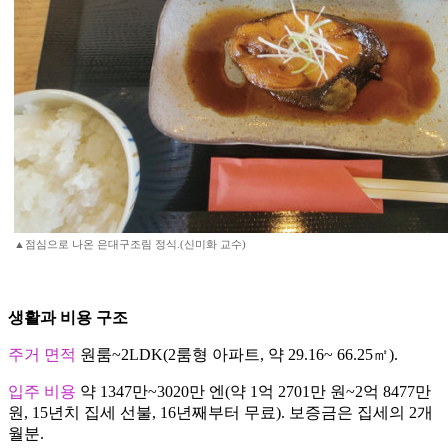
▲점심으로 나온 은대구조림 정식.(신미화 교수)
생활과 비용 구조
주거 면적
원룸~2LDK(2룸형 아파트, 약 29.16~ 66.25㎡).
입주 비용
약 1347만~3020만 엔(약 1억 2701만 원~2억 8477만
원, 15년치 집세 선불, 16년째부터 무료). 보증금은 집세의 2개
월분.