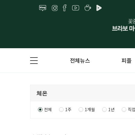
전체뉴스
피플
전체
1주
1개월
1년
직