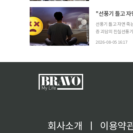
올랐다. 산란계 사육
"선풍기 틀고 자
선풍기 틀고 자면 죽
증 괴담의 진실선풍기보다 
러다 죽는다 엄마의 엄마, 그 엄마에게서 들어왔던 여름 괴담. 열대야로 괴로웠던 날에도 꼭
2026-08-05 16:17
방에 들려 선풍기를 끄
회사소개
ㅣ
이용약