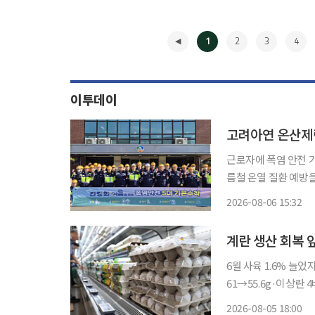
1
2
3
4
이투데이
고려아연 온산제련
근로자에 폭염 안전 기본수칙 안내 고려아연 온산제련소는
름철 온열 질환 예방을 위한
이어지고 있는 폭염으
2026-08-06 15:32
◀
계란 생산 회복 
6월 사육 1.6% 늘었
61→55.6g·이상란 4배…가금류 폐사 
로 빠듯해진 계란 수
2026-08-05 18:00