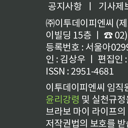
공지사항
ㅣ
기사제
㈜이투데이피엔씨 (제호
이빌딩 15층 ㅣ ☎ 02)
등록번호 : 서울아02992
인 : 김상우 ㅣ 편집인
ISSN : 2951-4681
이투데이피엔씨 임직원
윤리강령
및 실천규정을
브라보 마이 라이프의
저작권법의 보호를 받