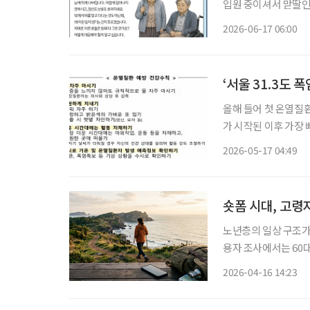
입원 중이셔서 맏딸인
고 데이케어센터도 잘
2026-06-17 06:00
띄게 나빠집니다. 아
‘서울 31.3도 
올해 들어 첫 온열질
가 시작된 이후 가장 빠른 시기의 사
환 응급실감시체계’ 운
2026-05-17 04:49
숏폼 시대, 고령
노년층의 일상 구조가
용자 조사에서는 60대
에서는 60대 이상의 
2026-04-16 14:23
SNS를 반복적 소비