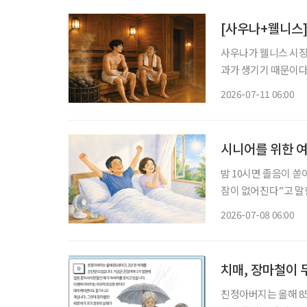
[사우나+웰니스]
사우나가 웰니스 시장
과가 생기기 때문이다
땀이 난다. 몸은 체온
2026-07-11 06:00
돌아간다. 이를 반복하
시니어를 위한 여
밤 10시면 졸음이 쏟
잠이 없어진다”고 말한다. 정말 그럴까. 대한수면
태’에 따르면 한국인의
2026-07-08 06:00
로 나타났다. 숙면을 
치매, 장마철이
친정아버지는 올해 8