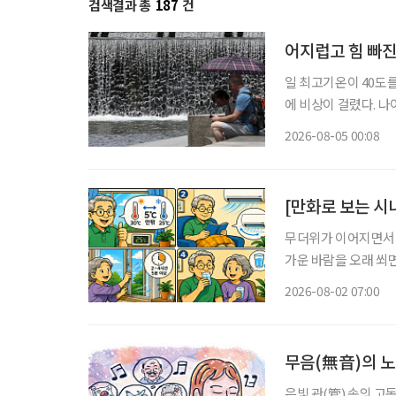
검색결과 총
187
건
어지럽고 힘 빠진
일 최고기온이 40도
에 비상이 걸렸다. 
열질환에 더욱 취약하기 때문이다. 4일 기상청에 따르면
2026-08-05 00:08
어지고 있다. 제주시동
[만화로 보는 시
무더위가 이어지면서 
가운 바람을 오래 쐬면
니다. 특히 시니어는 
2026-08-02 07:00
이 중요
무음(無音)의 
은빛 관(管) 속의 고