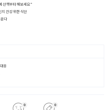
전에 산책부터 해보세요”
인지 건강 위한 식단
키운다
 대응
진
0
0