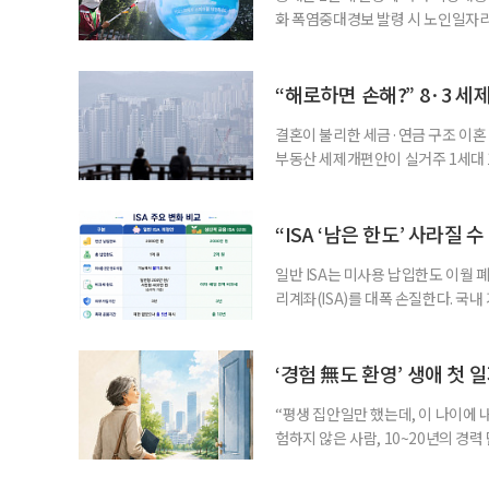
화 폭염중대경보 발령 시 노인일자
초기대응반을 ‘폭염대응 비상대책본부
긴급회의를 열고 폭염대응 비상대책
책본부(중대본) 2단계(심각)가 발
“해로하면 손해?” 8·3 세
운영
결혼이 불리한 세금·연금 구조 이혼 
부동산 세제개편안이 실거주 1세대 1
고령 부부에게는 혼인을 유지하는 
세는 개인별로 부과하지만, 1세대 
부가 각자 집 한 채씩을 보유하면 한
“ISA ‘남은 한도’ 사라질 
일반 ISA는 미사용 납입한도 이월 
리계좌(ISA)를 대폭 손질한다. 국
금융 ISA’를 새로 만들고, 일정 
기존 ISA 가입자라면 이번 개편안에
기 때문이다. 지난 3일 발표된 세제
‘경험 無도 환영’ 생애 첫 
“평생 집안일만 했는데, 이 나이에 
험하지 않은 사람, 10~20년의 경
찾고 이력서를 쓰는 일부터 출퇴근, 
보다 부담을 낮춘 진입 경로다. 통계 