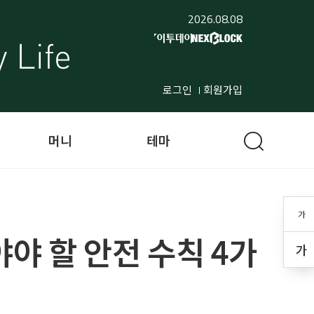
2026.08.08
로그인
회원가입
머니
테마
가
야야 할 안전 수칙 4가
가