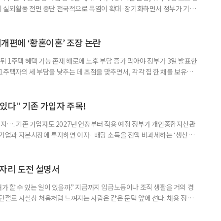
리 실외활동 전면 중단 전국적으로 폭염이 확대·장기화하면서 정부가 기존
’로 격상했다. 7일 보건복지부에 따르면 정은경 장관 주재로 폭염 대응
본부를 구성·운영하기로 했다. 이번 조치는 지난 2일 폭염 중앙재난안전대
령된 이후에도 폭염이 전국적으로 확대되고 장기화한 데 따른 것이다. 기존에
제개편에 ‘황혼이혼’ 조장 논란
뒤 1주택 혜택 가능 존재 해로에 노후 부담 증가 막아야 정부가 3일 발표한
주택자의 세 부담을 낮추는 데 초점을 맞추면서, 각각 집 한 채를 보유한
것보다 이혼이 경제적으로 유리해질 수 있다는 분석이 나온다. 종합부동산
1주택 공제와 세액공제 적용 여부는 부부를 하나의 세대로 묶어 판단한다. 부
 세대가 두 채를 가진 것으로 보지만, 실제 이혼해 주거와 생계를 분
수 있다” 기존 가입자 주목!
폐지…. 기존 가입자도 2027년 연장부터 적용 예정 정부가 개인종합자산관
내 기업과 자본시장에 투자하면 이자· 배당 소득을 전액 비과세하는 ‘생산적
소득 이하 청년에게는 납입액의 10%를 소득공제 해주는 방안도 추진한다. 다만
 주목해야 한다. 그동안 사용하지 않고 쌓아둔 ISA 납입한도가 사라질 수 있
개편안이 국회 통과 후 그대로 시행된다면 법 시행 전 본
일자리 도전 설명서
내가 할 수 있는 일이 있을까.” 지금까지 임금노동이나 조직 생활을 거의 경
력 단절로 사실상 처음처럼 느껴지는 사람은 같은 문턱 앞에 선다. 채용 정보를
업무 지시, 동료 관계까지 낯설다. 이들에게 필요한 것은 ‘용기를 내라’는 말
밖에 섞여 있는 ‘첫 취업’, ‘경력 단절’ 생산인구가 줄어드는 상황에서 삶의