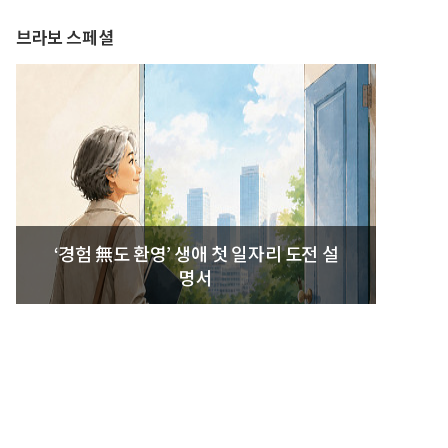
브라보 스페셜
‘경험 無도 환영’ 생애 첫 일자리 도전 설
명서