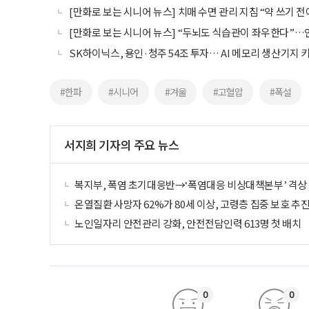
[만화로 보는 시니어 뉴스] 치매 수면 관리 지침 “약 쓰기 
[만화로 보는 시니어 뉴스] “두뇌도 식습관이 좌우한다”…
SK하이닉스, 용인·청주 54조 투자… AI 메모리 생산기지 
#한파
#시니어
#겨울
#고혈압
#폭설
서지희 기자의 주요 뉴스
복지부, 폭염 초기대응반→‘폭염대응 비상대책본부’ 격상
온열질환 사망자 62%가 80세 이상, 고령층 집중 보호 추
노인일자리 안전관리 강화, 안전전담인력 613명 첫 배치
0
0