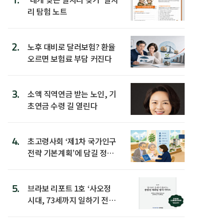
리 탐험 노트
2.
노후 대비로 달러보험? 환율
오르면 보험료 부담 커진다
3.
소액 직역연금 받는 노인, 기
초연금 수령 길 열린다
4.
초고령사회 ‘제1차 국가인구
전략 기본계획’에 담길 정책
은
5.
브라보 리포트 1호 ‘사오정
시대, 73세까지 일하기 전략’
발간