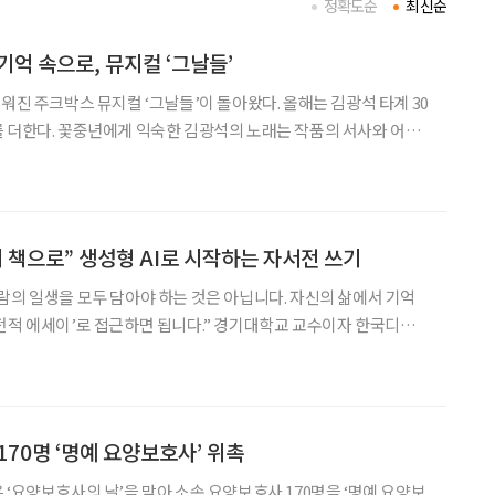
정확도순
최신순
기억 속으로, 뮤지컬 ‘그날들’
워진 주크박스 뮤지컬 ‘그날들’이 돌아왔다. 올해는 김광석 타계 30
 더한다. 꽃중년에게 익숙한 김광석의 노래는 작품의 서사와 어우
다. 잊고 지냈던 사랑과 우정, 그리고 꿈을 다시 꺼내보는 시간이
소개 일정 8월 23일까지 장소 디큐브 링크아
의 책으로” 생성형 AI로 시작하는 자서전 쓰기
람의 일생을 모두 담아야 하는 것은 아닙니다. 자신의 삶에서 기억
 접근하면 됩니다.” 경기대학교 교수이자 한국디지털
의 설명에 회원들이 고개를 끄덕였다. 옆자리 회원에게 생성형 인
거나 개인 노트북을 펼쳐 강사가 보여주는 과정을 직접 따
170명 ‘명예 요양보호사’ 위촉
 ‘요양보호사의 날’을 맞아 소속 요양보호사 170명을 ‘명예 요양보