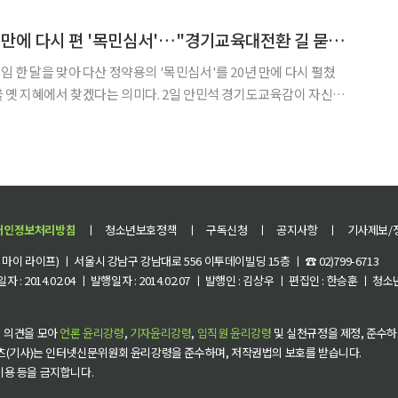
장문의 글을 이미지로 게재했다. A 씨는 "SNS의 발달로 언제 어디서든
안민석 교육감, 20년만에 다시 편 '목민심서'…"경기교육대전환 길 묻는다"
 한 달을 맞아 다산 정약용의 '목민심서'를 20년 만에 다시 펼쳤
찾겠다는 의미다. 2일 안민석 경기도교육감이 자신의
에 따르면, 안 교육감은 독서경기릴레이 참여 도서로 '유배지에서
보낸 편지(목민심서)'를 선정했다. 안 교육감은 취임 한 달의 소회부터 전했다. 그
개인정보처리방침
ㅣ
청소년보호정책
ㅣ
구독신청
ㅣ
공지사항
ㅣ
기사제보/
이 라이프) ㅣ 서울시 강남구 강남대로 556 이투데이빌딩 15층 ㅣ ☎ 02)799-6713
 : 2014.02.04 ㅣ 발행일자 : 2014.02.07 ㅣ 발행인 : 김상우 ㅣ 편집인 : 한승훈 ㅣ
 의견을 모아
언론 윤리강령
,
기자윤리강령
,
임직원 윤리강령
및 실천규정을 제정, 준수하
츠(기사)는 인터넷신문위원회 윤리강령을 준수하며, 저작권법의 보호를 받습니다.
 이용 등을 금지합니다.