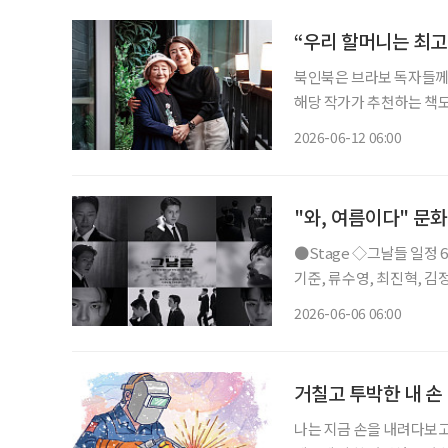
“우리 할머니는 최고
북인북은 브라보 독자들께 
해당 작가가 추천하는 책도 함께 즐겨보세요. 할머니
넣어놓고 나를 기다리고 있
2026-06-12 06:00
편지. 할머니는 매일 편지
"와, 여름이다" 문
●Stage ◇그날들 일정 6월 9일 ~ 8월 23일 장소 디큐브 링크아트센터 연출 장유정 출연 엄
기준, 류수영, 최진혁, 김정현, 박규원
며진 주크박스 뮤지컬 ‘그날
2026-06-06 06:00
다. 청와대 경호실을 배경으
거칠고 투박한 내 손
나는 지금 손을 내려다보고