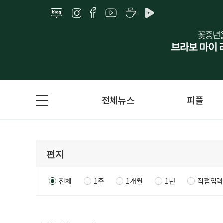
전체뉴스
피플
전체
1주
1개월
1년
직접입력