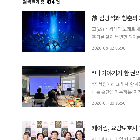
검색결과 총
434
건
故 김광석과 청춘의 
고(故) 김광석의 노래로 채
주기를 맞아 특별한 의미를
러져 청춘의 추억을 소환한
2026-08-02 06:00
될 것이다. ◇공연 
“내 이야기가 한 권
“자서전이라고 해서 한 사
나는 순간을 기록하는 ‘자전적 에세이’로
포용협회장인 송민호 교수
2026-07-30 16:50
공지능(AI) 사용법을 묻
케어링, 요양보호사 
시니어 케어 기업 케어링은