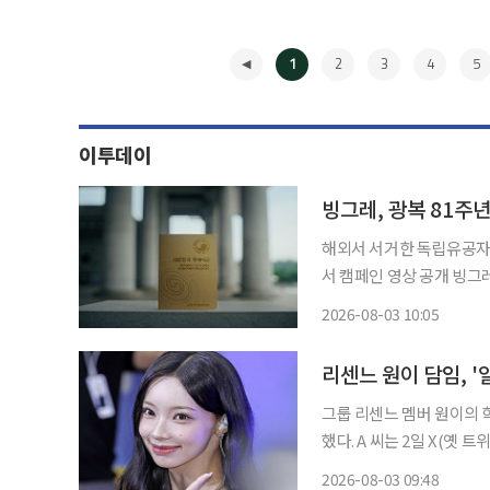
1
2
3
4
5
이투데이
빙그레, 광복 81주
해외서 서거한 독립유공자
서 캠페인 영상 공개 빙그레가 광복 81주년을 맞아 국가보훈부, 외교부와 함께 독립운동 캠페
인 '대한의 가장 빛나는 여권'을 진행한다고
2026-08-03 10:05
펼치다 광복 이전에 서거
◀
련
리센느 원이 담임, 
그룹 리센느 멤버 원이의 
했다. A 씨는 2일 X(옛 트위터)에 "이제 일이 잘 해결된 듯하니 이만 계정을 삭제하려고 한
다"며 "다만 이번 논란을 
2026-08-03 09:48