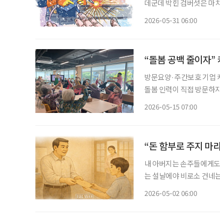
데군데 박힌 검버섯은 마치
년간 쇠를 쥐고 놓지 않았던
2026-05-31 06:00
람들 앞에서 무의식적으로 
“돌봄 공백 줄이자” 
방문요양·주간보호 기업 케
돌봄 인력이 직접 방문하지
줄이겠다는 취지다. 케어링은 지난 13일 서울도시가스와 AI 기반 고독사 예방 안부 전화 서비
2026-05-15 07:00
스 추진을 위한 업무협약을
“돈 함부로 주지 마라
내 아버지는 손주들에게도,
는 설날에야 비로소 건네는
님들에게 절하고 돈 받은 
2026-05-02 06:00