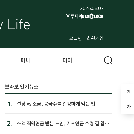
2026.08.07
로그인
회원가입
머니
테마
브라보 인기뉴스
가
1.
설탕 vs 소금, 콩국수를 건강하게 먹는 법
가
2.
소액 직역연금 받는 노인, 기초연금 수령 길 열린
다