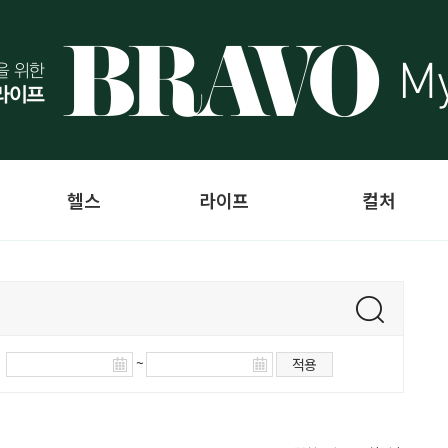
헬스
라이프
컬처
~
적용