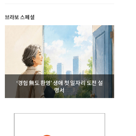
발간
브라보 스페셜
‘경험 無도 환영’ 생애 첫 일자리 도전 설
명서