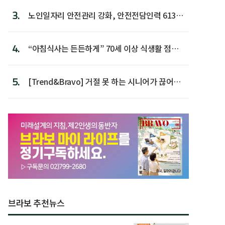
3.
노인일자리 안전관리 강화, 안전전담인력 613명
첫 배치
4.
“아침식사는 든든하게” 70세 이상 식생활 점수
가장 높아
5.
[Trend&Bravo] 거절 못 하는 시니어가 끊어야
할 행동 5
브라보 추천뉴스