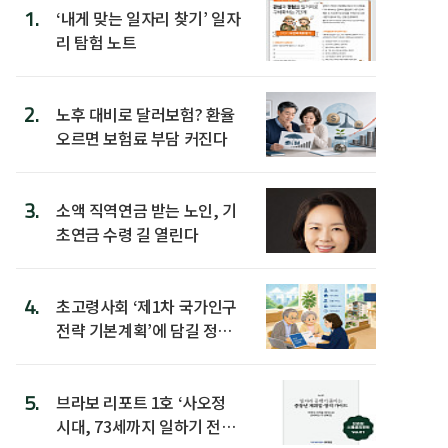
1.
‘내게 맞는 일자리 찾기’ 일자
리 탐험 노트
2.
노후 대비로 달러보험? 환율
오르면 보험료 부담 커진다
3.
소액 직역연금 받는 노인, 기
초연금 수령 길 열린다
4.
초고령사회 ‘제1차 국가인구
전략 기본계획’에 담길 정책
은
5.
브라보 리포트 1호 ‘사오정
시대, 73세까지 일하기 전략’