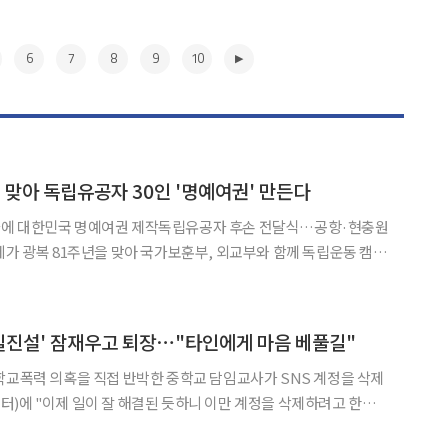
6
7
8
9
10
년 맞아 독립유공자 30인 '명예여권' 만든다
에 대한민국 명예여권 제작독립유공자 후손 전달식…공항·현충원
 3일 밝혔다. 이번 캠페인은 해외에서 독립운동을
해 아직 고국으로 돌아오지 못한 독립유공자들을 기억하기 위해 마
▶
'일진설' 잠재우고 퇴장⋯"타인에게 마음 베풀길"
학교폭력 의혹을 직접 반박한 중학교 담임교사가 SNS 계정을 삭제
만든 이들에게 꼭 전하고 싶은 말이 있어 몇 마디 남기고 가겠다"고