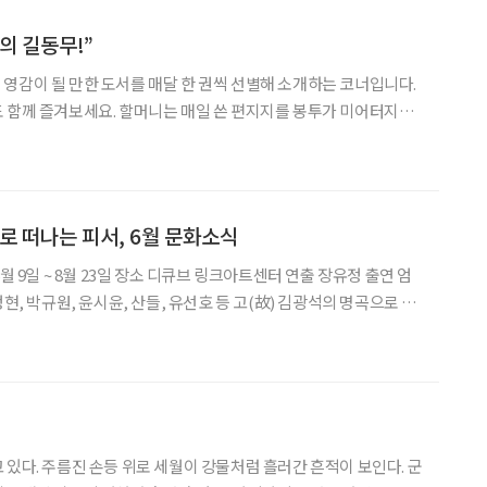
의 길동무!”
영감이 될 만한 도서를 매달 한 권씩 선별해 소개하는 코너입니다.
는 매일 쓴 편지지를 봉투가 미어터지게
었다. 노란색 노트를 매일 한 장씩 세로로 길게 반 접어 착착 개어둔
를 쓰면서 나에게 말을 걸고 스스로를 살리고 있었다.
화로 떠나는 피서, 6월 문화소식
, 윤시윤, 산들, 유선호 등 고(故) 김광석의 명곡으로 꾸
들’이 김광석 타계 30주기를 맞아 약 3년 만에 다시 무대에 오른
로 1992년 과
 있다. 주름진 손등 위로 세월이 강물처럼 흘러간 흔적이 보인다. 군