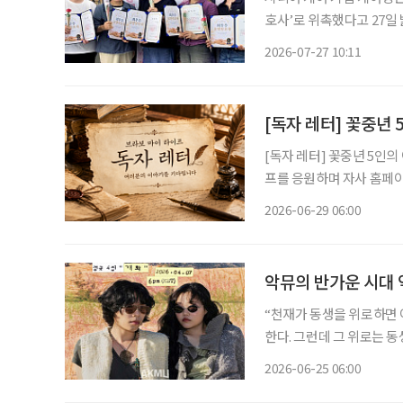
호사’로 위촉했다고 27일 밝혔다. 케어링은 돌봄 현장에서 근무하는 요
이고 조직에 대한 소속감을
2026-07-27 10:11
가 높은 어르신을 담당하거
[독자 레터] 꽃중년
[독자 레터] 꽃중년 5인의 이야기 [독자 레터] ‘브라보 마이 라이프’는
프를 응원하며 자사 홈페이지
(글, 그림, 사연) 접수
2026-06-29 06:00
소개합니다. ◆박
악뮤의 반가운 시대 
“천재가 동생을 위로하면 
한다. 그런데 그 위로는 
우리 모두의 가슴도 울리고
2026-06-25 06:00
닭을 살펴본다. 