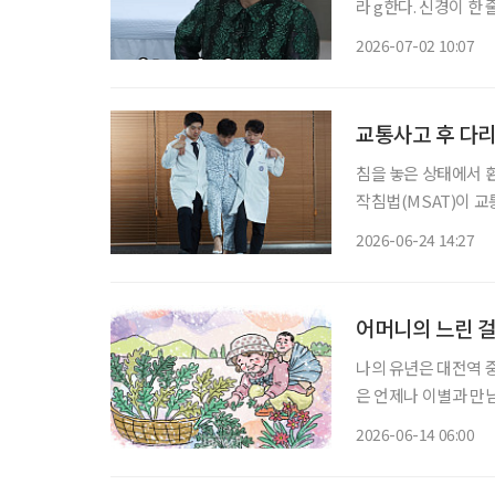
라 g한다. 신경이 한
부위에서 통증이 발현되기도 하는 것이다. 최근
2026-07-02 10:07
‘전원주인공’을 통해 
교통사고 후 다리
침을 놓은 상태에서 
작침법(MSAT)이 
나타났다. 자생한방병원 척추관절연구소는 교통사고 후 하지방사통이 발생한 환자를 대상으
2026-06-24 14:27
로 동작침법 병행 치료
어머니의 느린 
나의 유년은 대전역 
은 언제나 이별과 만
는 가파른 절벽을 기
2026-06-14 06:00
장애를 얻으셨다. 집