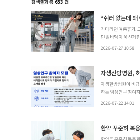
검색결과 총
653
건
“쉬러 왔는데 왜
기다리던 여름휴가. 
던 발바닥이 욱신거린
진다. 어렵사리 떠난 여행에서
2026-07-27 10:58
는 ‘레저 시크니스(Lei
자생산방병원, 
자생한방병원이 비급
하는 임상연구 참여자를 모집한다. 이번 연구는 허리 
있는 환자를 비약물
2026-07-22 14:01
·전침·추나요법 등 
뒤 통
한약 꾸준히 복용
한약을 꾸준히 복용한