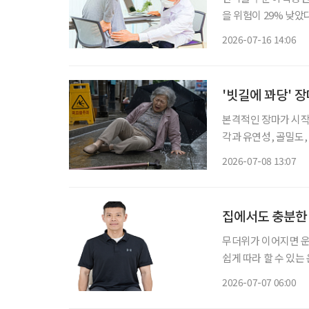
을 위험이 29% 낮았다는 연구 결과가 나
는 디스크가 돌출돼 
2026-07-16 14:06
거나 당기는 듯한 통증
'빗길에 꽈당' 
본격적인 장마가 시작
각과 유연성, 골밀도
이 어렵다. 게다가 
2026-07-08 13:07
균형잡기가 어려워, 
집에서도 충분한
무더위가 이어지면 운동을 미루기 쉽다. 유재호
쉽게 따라 할 수 있는 
정화 기초 운동(의자) -발바닥이 닿은 상태로 의자에 앉는다. -3초간 천천히 뒤꿈치를 올린 
2026-07-07 06:00
종아리에서 힘이 가장 