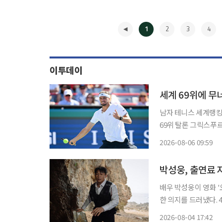
1
2
3
4
이투데이
세계 69위에 
남자 테니스 세계랭킹
69위 탈론 그릭스푸르(네덜란드)에게 
리올에서 열린 남자프
2026-08-06 09:59
프를 2-1(6-7 6-
◀
박성웅, 출연료 
배우 박성웅이 영화 '
한 의지를 드러냈다. 4일 서울 종로구 삼청동의 한 카페에서 진행된 영화 '오케이 마담2' 인터
뷰에서 박성웅은 "'오
2026-08-04 17:42