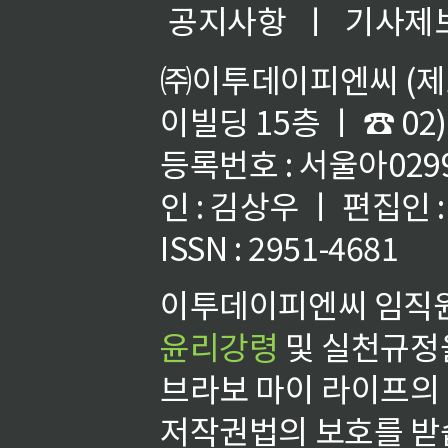
공지사항
ㅣ
기사제
㈜이투데이피엔씨 (제호
이빌딩 15층 ㅣ ☎ 02)
등록번호 : 서울아02992
인 : 김상우 ㅣ 편집인
ISSN : 2951-4681
이투데이피엔씨 임직원
윤리강령
및 실천규정을
브라보 마이 라이프의
저작권법의 보호를 받