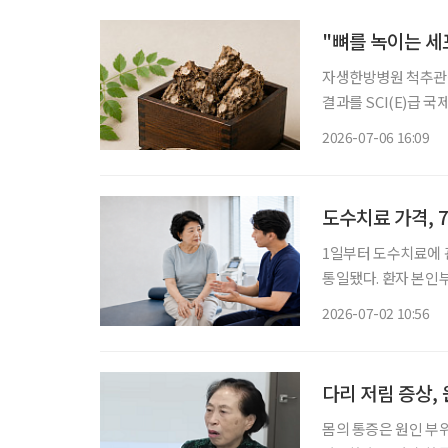
"뼈를 녹이는 세
자생한방병원 척추관절
결과를 SCI(E)급 국제학
사리과 식물인 금모구
2026-07-06 16:09
등 뼈·관절 질환 치
도수치료 가격, 
1일부터 도수치료에 
통일됐다. 환자 본인
권 안으로 넣은 것이다. 보건복지부는 1일 “도수치료 관리급여가 시행된다”고 밝혔다.
2026-07-02 10:56
여는 과잉 우려가 큰
다리 저림 증상,
몸의 통증은 원인 부위