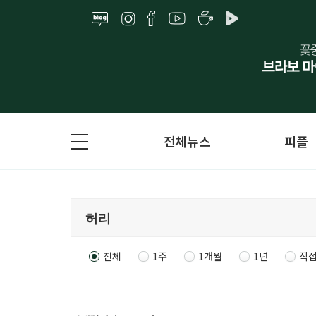
전체뉴스
피플
전체
1주
1개월
1년
직