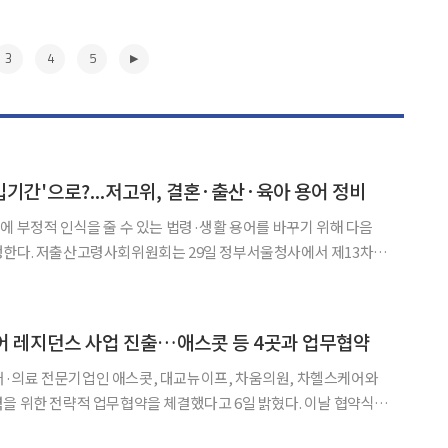
3
4
5
간'으로?...저고위, 결혼·출산·육아 용어 정비
에 부정적 인식을 줄 수 있는 법령·생활 용어를 바꾸기 위해 다음
청사에서 제13차
같이 밝혔다. 그동안 육아 휴직, 경력단절 여성 등 일부 용어가 직
제도의 긍정적 취지를 제한하거나 부정적 인식, 편견을 조장할
▶
어 레지던스 사업 진출…애스콧 등 4곳과 업무협약
·의료 전문기업인 애스콧, 대교뉴이프, 차움의원, 차헬스케어와
위한 전략적 업무협약을 체결했다고 6일 밝혔다. 이날 협약식은
갤러리에서 진행됐다. 포스코이앤씨는 지난 2년 동안 시니어 레지던