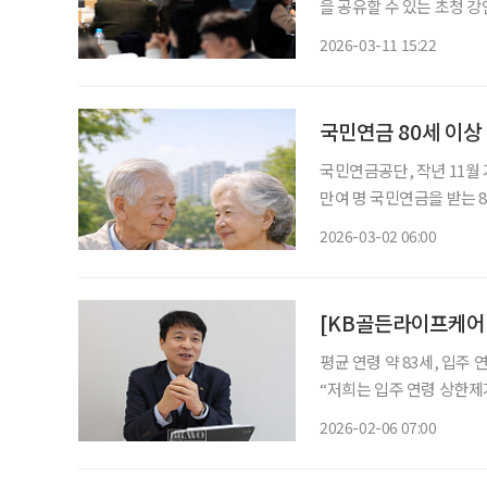
을 공유할 수 있는 초청 
어케어연구회와 PCC실천
2026-03-11 15:22
하는 이투데이피엔씨가 후
행
국민연금 80세 이상 
국민연금공단, 작년 11월 
만여 명 국민연금을 받는 80세 이상 수급자가 100만 명을 넘어섰다. 2일 국민연금공단에 따르
면 작년 11월 기준으로 80
2026-03-02 06:00
만4354명)으로 집계됐다. 
평균 연령 약 83세, 입주 연령 제한 없어 KB골든라이프케어
“저희는 입주 연령 상한제가 
복재 KB골든라이프케어 
2026-02-06 07:00
상한제가 없다는 점을 꼽