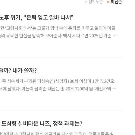
정확도순
최신순
노후 위기, “은퇴 잊고 알바 나서”
표한 '고령사회백서'는 고물가 압박 속에 은퇴를 미루고 일터에 머물
을 압축해 보여준다. 백서에 따르면 2025년 기준 일
75세 이상 인구(17.3%)가 65~74세(12.1%)를 크게 웃도는 '후기
히 고착화됐다. 특히 주목할
줄까? 내가 쓸까?
기준 상속세가 부과된 피상속인(사망자) 80세 이상이 1만 712건으
7%에 달했다. 이들이 물려준 재산은 총 20조 3200억 원(재산가액 기
100억 원 늘어난 규모로, 80세 이상이 물려준 재산이 20조 원을 넘
6조 6100억 원과 비교하면 3
 도심형 실버타운 니즈, 정책 과제는?
대안에서 초고령사회 핵심 인프라로 부상하고 있다. 전문가들은 실