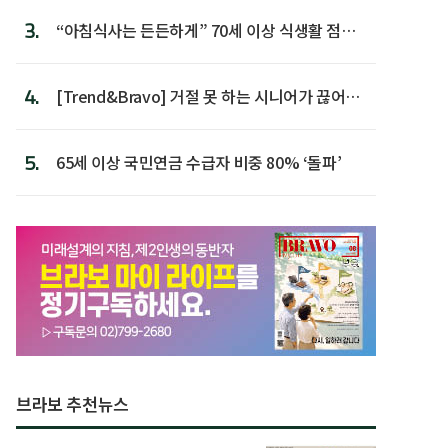
3.
“아침식사는 든든하게” 70세 이상 식생활 점수
가장 높아
4.
[Trend&Bravo] 거절 못 하는 시니어가 끊어야
할 행동 5
5.
65세 이상 국민연금 수급자 비중 80% ‘돌파’
브라보 추천뉴스