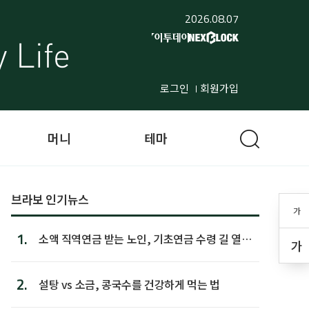
2026.08.07
로그인
회원가입
머니
테마
브라보 인기뉴스
가
1.
소액 직역연금 받는 노인, 기초연금 수령 길 열린
가
다
2.
설탕 vs 소금, 콩국수를 건강하게 먹는 법