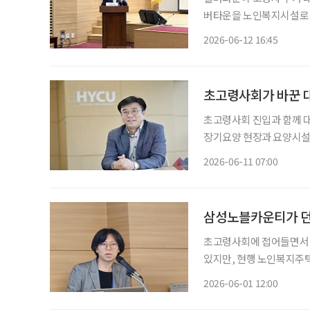
버타운을 노인복지시설로 
마트 기술 기반 돌봄 체계 구축이 필요하다
2026-06-12 16:45
서 열린 ‘초고령사회, 실
초고령사회가 바꾼 대
초고령사회 진입과 함께 대
장기요양 현장과 요양시설 
버대학교는 올해 3월 노인복지요
2026-06-11 07:00
버대학교 노인복지요양학과
삼성노블카운티가 던
초고령사회에 접어들면서 
있지만, 현행 노인복지주택
는 지적이 나왔다. 윤성은 삼성노블라이프 R&D센터 연구원은 지난달 29일 열린 ‘2026년 한
2026-06-01 12:00
국노년학회 전기학술대회’