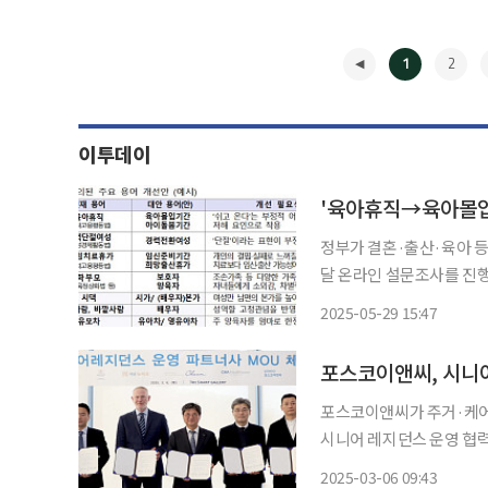
1
2
이투데이
'육아휴직→육아몰입기
정부가 결혼·출산·육아 등
달 온라인 설문조사를 진행한다. 저출산고령사회위원회는 29일 정부서울
인구비상대책회의를 열고 이
2025-05-29 15:47
장 내 눈치 문화 등으로 
◀
포스코이앤씨, 시니
포스코이앤씨가 주거·케어
시니어 레지던스 운영 협력을 
서울 강남구 자곡동 더샵
2025-03-06 09:43