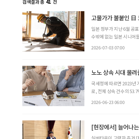
검색결과 총
41
건
고물가가 불붙인 日 
일본 정부가 지난 6월 공
수밖에 없는 일본 시니어들의 팍팍한 현실
본의 고령화율은 29.4%로, 
2026-07-03 07:00
고령자 중심' 구조가 완전
노노 상속 시대 물려
국세청에 따르면 2023년 
로, 전체 상속 건수의 53.
준)이었다. 전년보다 3조 9
2026-06-23 06:00
은 건 처음이다. 5년 전인 
[현장에서] 늘어나는
실버타운이 고령자 주거 