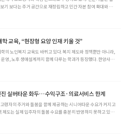
보기 보다는 주거 공간으로 재정립하고 민간 자본 참여 확대와 스
고 입을 모았다. 12일 서울 여의도 국회의원회관에
버타운이 미래다’ 정책토론회에서는 실버타운 공급 확대를 위한 제도
학 교육, “현장형 요양 인재 키울 것”
학의 노인복지 교육도 바뀌고 있다. 복지 제도와 정책뿐만 아니라,
운영, 노후 생애설계까지 함께 다루는 학과가 등장했다. 한양사이
양학과를 신설하고 첫 학기 운영을 마쳤다. 김신영 한양사이
 학과장은 “사이버대학 중에서도 고령화와 노인 문제를 전문
진 실버타운 화두…수익구조·의료서비스 한계
고령자의 주거와 돌봄을 함께 제공하는 시니어타운 수요가 커지고
 제도는 실제 입주자의 돌봄 수요를 충분히 반영하지 못하고 있다
에서 삼성노블카운티 사례를 소개하며 노인복지주택 제도의 한계