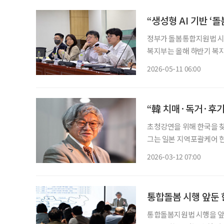
“생성형 AI 기반 ‘
정부가 돌봄통합지원법 시행
복지부는 올해 하반기 복지
어르신 건강관리, 정서지원
2026-05-11 06:00
랫폼 사업을 추진하겠다고
“韓 치매·독거·후기
초청강연을 위해 한국을 
그는 일본 지역포괄케어 현
협동복지회뿐만 아니라 전
2026-03-12 07:00
이다. 그는 강연을 통
통합돌봄 시행 앞둔 
통합돌봄지원법 시행을 앞