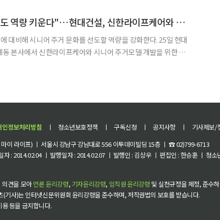
50여 개의 분야별 전문 서비스 회사와 협력하면서 14개 분야로
"시니어 주거문화 선도 역량 키운다"…현대건설, 신한라이프케어와 맞손
비해 시니어 주거 문화를 선도할 역량을 강화한다. 25일 현대
 계동 본사에서 신한라이프케어와 시니어 주거모델 개발을 위한 업
 개발 △노
 위한 공동투자·개발 등에 협력하고 노인복지주택과 관련된 전반
개인정보처리방침
ㅣ
청소년보호정책
ㅣ
구독신청
ㅣ
공지사항
ㅣ
기사제보/
이 라이프) ㅣ 서울시 강남구 강남대로 556 이투데이빌딩 15층 ㅣ ☎ 02)799-6713
 : 2014.02.04 ㅣ 발행일자 : 2014.02.07 ㅣ 발행인 : 김상우 ㅣ 편집인 : 한승훈 ㅣ
 의견을 모아
언론 윤리강령
,
기자윤리강령
,
임직원 윤리강령
및 실천규정을 제정, 준수하
츠(기사)는 인터넷신문위원회 윤리강령을 준수하며, 저작권법의 보호를 받습니다.
 이용 등을 금지합니다.