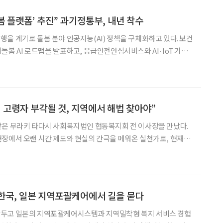
돌봄 플랫폼’ 추진” 과기정통부, 내년 착수
을 계기로 돌봄 분야 인공지능(AI) 정책을 구체화하고 있다. 보건
돌봄 AI 로드맵을 발표하고, 응급안전안심서비스와 AI·IoT 기반
 돌봄로봇 등 현장 사업의 분절된 데이터를 하나로 묶는 차세대 플
 밝혔다. 과학기술정보통신부는 예산 편성이 아직 확정되지
 고령자 부각될 것, 지역에서 해법 찾아야”
찾은 무라키 타다시 사회복지법인 협동복지회 전 이사장을 만났다.
장에서 오랜 시간 제도와 현실의 간극을 메워온 실천가로, 현재는
국 생협 복지사업 연대기구와 주식회사 CWS의 자문으로 활동 중
해 한국 돌봄 현황에 대한 해박한 지식을 보여줬는데, “한국 사정
한국, 일본 지역포괄케어에서 길을 묻다
두고 일본의 지역포괄케어시스템과 지역밀착형 복지 서비스 경험