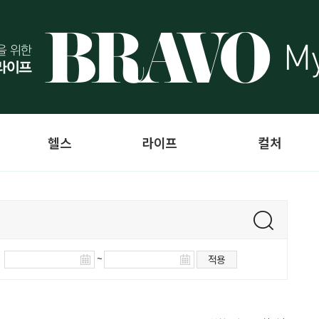
헬스
라이프
컬처
~
적용