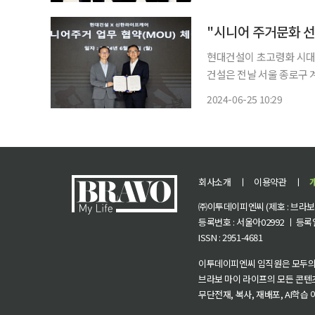
스 운영역량 확보를 위해 
현대건설이 초고령화 시대에 대
건설은 전날 서울 종로구
무협약을 체결했다고 밝혔다. 이번 협약을 통해 양사는 △노인복지주택 사업 모델
2024-06-25 10:29
인복지주택 공모사업 추진
적인
회사소개
ㅣ
이용약관
ㅣ
㈜이투데이피엔씨 (제호 : 브라보 마
등록번호 : 서울아02992 ㅣ 등록일자
ISSN : 2951-4681
이투데이피엔씨 임직원은 모두의
브라보 마이 라이프의 모든 콘텐
무단전재, 복사, 재배포, AI학습