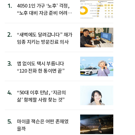
1.
4050 1인 가구 ‘노후’ 걱정,
“노후 대비 자금 준비 어려
워”
2.
“새벽에도 달려갑니다” 재가
임종 지키는 방문진료 의사
3.
앱 없이도 택시 부릅니다
“120 전화 한 통이면 끝”
4.
“50대 이후 만남, ‘지금의
삶’ 함께할 사람 찾는 것”
5.
마이클 잭슨은 어떤 존재였
을까