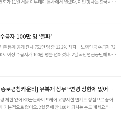
강연회가 11일 서울 이투데이 본사에서 열렸다. 이번 행사는 한국시니
네트워크가 주최하고, 시니어 매거진 ‘브라보마이라이프’를 발행
원했다. 좌장은 박영란 강남대 시니어비즈니스학과 교수가 맡았다.
수급자 100만 명 ‘돌파'
기준 통계 공개 전체 751만 명 중 13.3% 차지…노령연금 수급자 73
세 이상 국민연금 수급자는 100만717명(남자 47만6363명, 여자 52
1년 전(
[KB골든라이프케어 종로평창카운티] 유복재 상무 “연령 상한제 없어요, 만 100세도 계시죠”
 요양시설 연계도 장점으로 꼽아
기본적으로 없어요. 2월 중에 만 100세 되시는 분도 계세요.” 유
상무는 ‘KB골든라이프케어 종로평창카운티’에 대해서 입주 연령
았다. 일부 실버타운이 고령의 입주자를