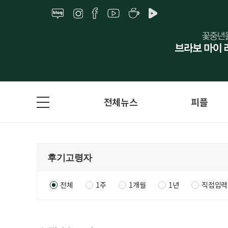
전체뉴스
피플
전체
1주
1개월
1년
직접입력