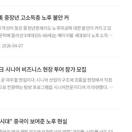
발의된 상태다. 금융당국과 금융권은 ‘쉬운 모드’ 도입을 확대하
통해 고령층의 금융 이해도와 디지털 활용 능력을 높이기 위한
美 중장년 고소득층 노후 불안 커
적 자산이 많은 중장년층에서도 노후자금에 대한 불안이 커지고 있
 문턱에 들어선 X세대(55~60세)는 베이비붐 세대보다 노후 소득이
 걱정이 더 컸고, 연금이 없는 데 따른 박탈감과 은퇴 후 재취업 가
2026-04-07
게 나타났다. 이들의 은퇴 준비가 더는 “얼마를 모았느냐”에만 머물
게 평생 소득으로 바꿀 것인가의 문제로 옮겨가고 있다는 뜻으로 읽힌
퇴보장 전문 보험·금융회사 글로벌애틀랜틱이 발표한 ‘
 日 시니어 비즈니스 현장 투어 참가 모집
곧 마주할 현실이다. 시니어 산업의 구조와 흐름을 현장에서 직접
으로 전환하는 탐방 프로그램을 시니어전문미디어 가 마련했다. 시
‘손에 잡히는 탐방’ 이번 ‘일본 시니어 비즈니스 기업 탐방’와 기존
점은 다음과 같다. △국내에서 쉽게 접하기 어려운 일본 현지 핵심
△단순한 기업 사례 소개가 아닌, 실제 성공 노하우를 현장에서 전달
질의응답을 통해 운영 방식과 시행착오까지 확인한다. 이
시대” 중국이 보여준 노후 현실
‘중국의 연금 재정 위기와 보험회사의 역할’ 가입률·납입률 낮은 ‘다