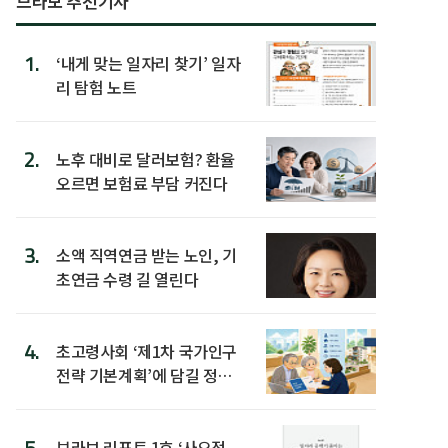
브라보 추천기사
1.
‘내게 맞는 일자리 찾기’ 일자
리 탐험 노트
2.
노후 대비로 달러보험? 환율
오르면 보험료 부담 커진다
3.
소액 직역연금 받는 노인, 기
초연금 수령 길 열린다
4.
초고령사회 ‘제1차 국가인구
전략 기본계획’에 담길 정책
은
5.
브라보 리포트 1호 ‘사오정