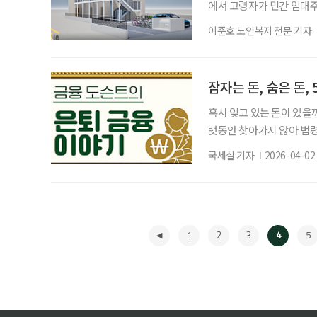
에서 고령자가 민간 임대주
만으로 입주를 꺼리는 분위
이준호 노인복지 전문 기자
집을 구하기 어렵지 않도록
부담스러워하던 ‘사후 짐 
원법인 업무에 “입주자로
잠자는 돈, 숨은 돈,
혹시 잊고 있는 돈이 있을까
랫동안 찾아가지 않아 법령
한다. 하지만 정작 본인은
국세실 기자
2026-04-02
난해 약 3732억 원의 휴
7000원에 달한다. 개인
당한 금액이다. 찾지 않으
1
2
3
4
5