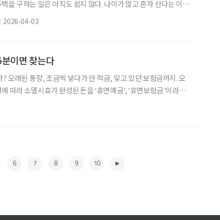
택을 구하는 일은 아직도 쉽지 않다. 나이가 많고 혼자 산다는 이유
기가 남아 있어서다. 일본 정부는 이런 현실을 반영해, 고령자 등이
2026-04-03
 돕는 주택 안전망 제도를 손질해 왔다. 최근에는 집주인들이 특히
정리’ 문제까지 제도 안으로 끌어들였다. 지난해 10월부터는 주거지
부터 위탁받은 잔존물 처리”가 공식 추가돼, 지방자치단
 5분이면 찾는다
? 오래된 통장, 조금씩 넣다가 만 적금, 잊고 있던 보험금까지. 오
에 따라 소멸시효가 완성된 돈을 ‘휴면예금’, ‘휴면보험금’이라고
 이 돈의 존재를 모르는 경우가 많다. 서민금융진흥원에 따르면, 지
면예금이 권리자에게 돌아갔다. 총 65만 8000건으로 건당 평균 56만
별로는 몇천 원에서 많게는 수십만 원 수준이지만, 전체적으로 보면 상
면 영원히 쓰지 못하는 돈 큰돈은 아니지만
6
7
8
9
10