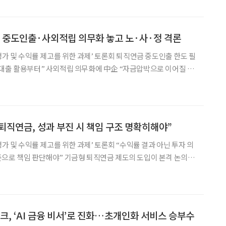
자자에게 금융소득 통보 안내를 한다. 소득이 높지 않지만 신고 대상인
금융소득은 건강보험료까지 영향을 미칠 수 있어 미리 기준을 알아두
있는데도 신고 대상이 된 이유 서울에 사는 72세 A 씨는
 중도인출·사외적립 의무화 놓고 노·사·정 격론
평가 및 수익률 제고를 위한 과제’ 토론회 퇴직연금 중도인출 한도 필
대출 활용부터” 사외적립 의무화에 中企 “자금압박으로 이어질 수
직연금 제도 개편을 둘러싸고 노·사·정과 금융권이 한자리에 모여
정, 퇴직연금 사외적립 의무화 등에 대해 격론을 펼쳤다. 퇴직연금
 접어들면서 기금형 퇴직연금 제도 논의가 본격화되고 있지만, 제도
 뚜렷하게 드러났다. 8일 국회의원회관에서 열린 ‘퇴직연
 퇴직연금, 성과 부진 시 책임 구조 명확히해야”
평가 및 수익률 제고를 위한 과제’ 토론회 “수익률 결과 아닌 투자 의
준으로 책임 판단해야” 기금형 퇴직연금 제도의 도입이 본격 논의되
확히 해야 한다는 제언이 나왔다. 수익률 개선이나 제도 도입을 넘어
 책임을 어떻게 규정하느냐가 제도 신뢰와 직결된다는 지적이다.
KK GSB 교수(한국퇴직연금데이터 대표)는 8일 국회의원회관에
방향 평가 및 수익률 제고를 위한 과제’ 토론회에서 발표자로
크, ‘AI 금융 비서’로 진화…초개인화 서비스 승부수