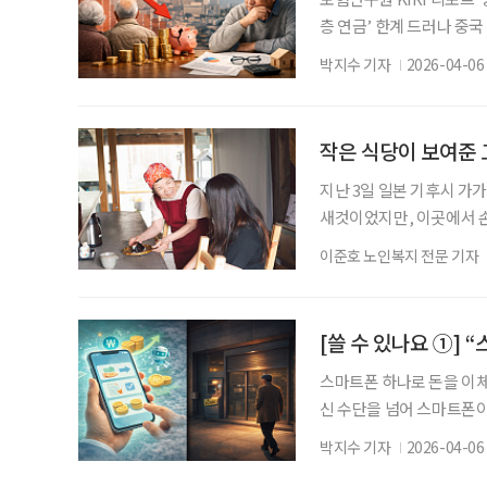
층 연금’ 한계 드러나 중
령화와 저출산, 청년 실업
박지수 기자
2026-04-06
분석이다. 특히 다층 연금
점이 핵심 문제로 지목된다
위기와 보험회사의 역할’ 
작은 식당이 보여준 
지난 3일 일본 기후시 가
새것이었지만, 이곳에서 손
푸드’다. 기업 지버(ジー
이준호 노인복지 전문 기자
는 방식의 사업이다. 이번
을 끄는 이유는 새 점포를 
사람으로 참여하고, 그 
[쓸 수 있나요 ①]
스마트폰 하나로 돈을 이체
신 수단을 넘어 스마트폰이
나·우리) 회장들은 올해 신
박지수 기자
2026-04-06
도를 높이고 있다. 그러나