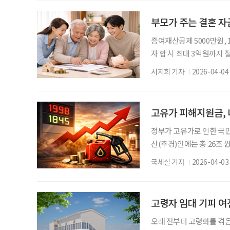
령층에게 ‘더 편리한 금융’
융 지난해 한국은행이 발표한
부모가 주는 결혼 자
증여재산공제 5000만원, 
자 합 시 최대 3억원까지
서 증여세 부담을 줄일 수
서지희 기자
2026-04-04
러스트컨설팅부 세무 전문
를 정확히 이해하고 활용하
도로 ‘증여재산공제’를 짚
고유가 피해지원금, 
정부가 고유가로 인한 국민
산(추경)안에는 총 26조 
피해지원금에 사용될 예정이
국세실 기자
2026-04-03
행 중이다. 지원 대상과 
소득 하위 70%를 중심으로
원의 지원도 일부 병행되고
고령자 임대 기피 여
오래 전부터 고령화를 겪은