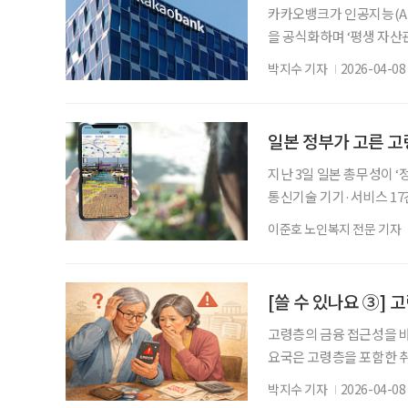
카카오뱅크가 인공지능(AI
을 공식화하며 ‘평생 자산관
톡’을 열고 ‘AI 네이티브
박지수 기자
2026-04-08
를 통해 고객 경험을 근본
다”고 밝혔다. 카카오뱅크는
역을 확장한다. 기존 ‘입출
일본 정부가 고른 고
지난 3일 일본 총무성이 
통신기술 기기·서비스 17
를 얻고 활용하며 의사소통
이준호 노인복지 전문 기자
스를 발굴·확산하려는 취지
는 바가 적지 않다. 초고
접근성을 어떤 방향으로 
[쓸 수 있나요 ③]
고령층의 금융 접근성을 바
요국은 고령층을 포함한 취
서비스 제공을 넘어 ‘이용
박지수 기자
2026-04-08
을 중심으로 소비자 보호 