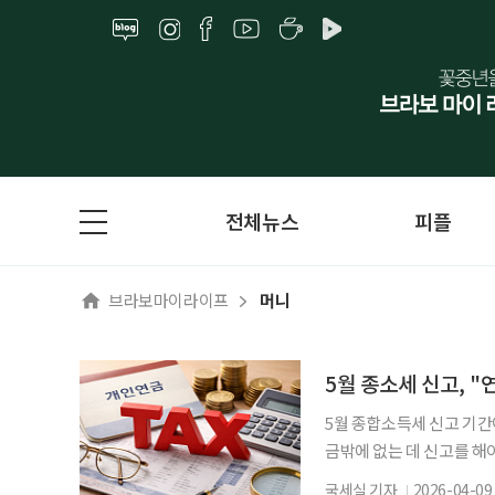
전체뉴스
피플
브라보마이라이프
머니
5월 종소세 신고, "
5월 종합소득세 신고 기간
금밖에 없는 데 신고를 해
까지 있다면 상황은 생각보
국세실 기자
2026-04-09