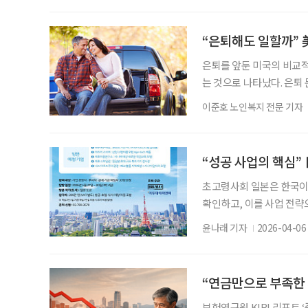
강화하는 개정안도 국회에 
고, 금융교육 프로그램을 
“은퇴해도 일할까” 
은퇴를 앞둔 미국의 비교
는 것으로 나타났다. 은퇴
평생 버틸 수 있을지에 대한
이준호 노인복지 전문 기자
능성에 대한 우려도 더 크
지 않고, 그 자산을 어떻
다. 지난 1일 미국의 은
“성공 사업의 핵심”
초고령사회 일본은 한국이 
확인하고, 이를 사업 전략
니어 전문 미디어가 설계한 
윤나래 기자
2026-04-06
견학형 투어의 분명한 차별
시니어 기업을 직접 방문 
△기업 현장 실무자와의 
“연금만으로 부족한 
보험연구원 KIRI 리포트 