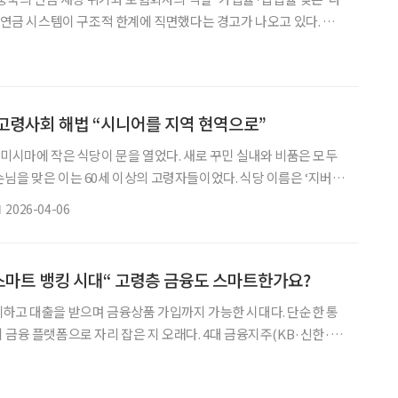
국 연금 시스템이 구조적 한계에 직면했다는 경고가 나오고 있다. 고
이 동시에 작용하면서 연금 재정의 지속 가능성이 흔들리고 있다는
 체계 전반에서 가입과 납입이 저조해 제도의 실효성이 떨어진다는
. 6일 김진억 보험연구원 수석연구원이 발표한 ‘중국의 연금 재정
리포트에 따르면, 중국의 고령화 속도는 이미 임계 수준에
고령사회 해법 “시니어를 지역 현역으로”
가미시마에 작은 식당이 문을 열었다. 새로 꾸민 실내와 비품은 모두
님을 맞은 이는 60세 이상의 고령자들이었다. 식당 이름은 ‘지버
バー)가 지역 기업과 손잡고 식당 운영 노하우와 인력 양성을 지원하
2026-04-06
 점포는 지역 기업 넥스트나와가 사업 주체를 맡았다. 이 회사가 눈길
하나 더 냈다는 데 있지 않다. 지버 푸드는 시니어가 음식을 만드는
손끝에서 지역의 식사가 완성되도록 설계된 사업이다
 “스마트 뱅킹 시대“ 고령층 금융도 스마트한가요?
하고 대출을 받으며 금융상품 가입까지 가능한 시대다. 단순한 통
 금융 플랫폼으로 자리 잡은 지 오래다. 4대 금융지주(KB·신한·하
년사에서 ‘AX(AI 전환)’를 핵심 전략으로 선언하며 디지털화에 속
 이 변화가 모든 이용자에게 동일하게 작동하는 것은 아니다. 특히 고