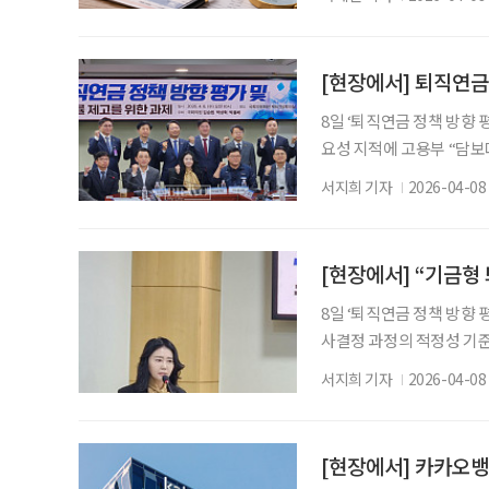
이 100만 원을 넘은 투
지 헷갈리기 쉽고, 특히 
는 것이 중요하다. 연금만 
[현장에서] 퇴직연금
8일 ‘퇴직연금 정책 방향 
요성 지적에 고용부 “담보
있어, 유예기간 필요” 퇴
서지희 기자
2026-04-08
퇴직연금 중도인출 한도 설
적립금 500조 원 시대에
실행 방식에서는 입장 차가
[현장에서] “기금형
8일 ‘퇴직연금 정책 방향 
사결정 과정의 적정성 기
는 가운데 책임 구조를 명
서지희 기자
2026-04-08
투자 의사결정 과정에서의
영주 닐슨 성균관대학교 S
서 열린 ‘퇴직연금 정책 
[현장에서] 카카오뱅