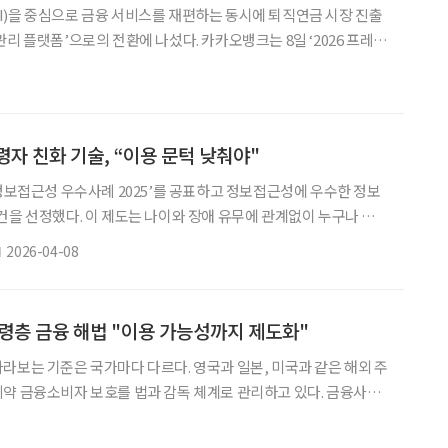
)을 중심으로 금융 서비스를 재편하는 동시에 퇴직연금 시장 진출
리 플랫폼’으로의 전환에 나섰다. 카카오뱅크는 8일 ‘2026 프레스
 뱅크’ 전략을 공개했다. 윤호영 카카오뱅크 대표는 “AI 기반 금융 비서
적으로 바꾸고, 글로벌 시장에서도 새로운 금융 모델을 만들겠
 2700만 고객과 약 70조 원 규모 수신 기반을 바탕으로 서비스 영
금 중심’ 구조에서 ‘소비와 자산 증식’으로
령자 친화 기술, “이용 문턱 낮춰야"
‘정보접근성 우수사례 2025’를 공표하고 정보접근성에 우수한 정보
건을 선정했다. 이 제도는 나이와 장애 유무에 관계없이 누구나 정보
할 수 있는 사회를 뒷받침하기 위해, 접근성을 고려한 제품과 서비
2026-04-08
로 운영된다. 일본 정부가 선정한 이 제품들은 우리에게도 시사하
령사회를 한국보다 먼저 겪은 일본이 노인과 장애인 등 사회적 약자의
설계하고 제도화하고 있는지 보여주기 때문이다. 국내에서는 지난
 고령층 금융 해법 "이용 가능성까지 제도화"
라보는 기준은 국가마다 다르다. 영국과 일본, 미국과 같은 해외 주
약 금융소비자 보호를 법과 감독 체계로 관리하고 있다. 금융사가
 가능성’까지 책임지도록 하는 구조다. 한국 역시 금융소비자보호법
체계를 갖추고 있다. 최근에는 고령층 금융 피해 예방과 거래 보호를