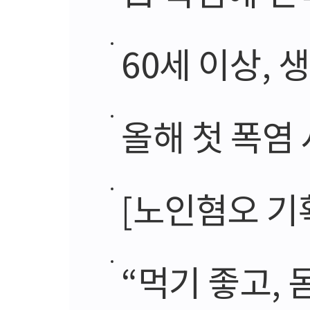
60세 이상, 
올해 첫 폭염
[노인혐오 기획]
“먹기 좋고, 몸