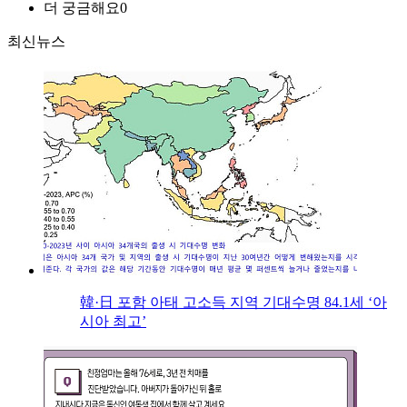
더 궁금해요
0
최신뉴스
韓·日 포함 아태 고소득 지역 기대수명 84.1세 ‘아
시아 최고’