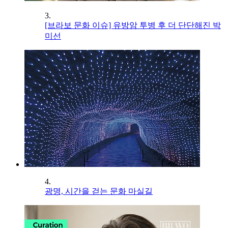
3.
[브라보 문화 이슈] 유방암 투병 후 더 단단해진 박
미선
4.
광명, 시간을 걷는 문화 마실길