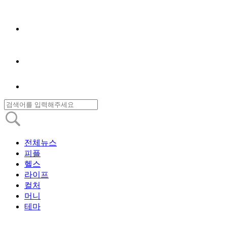
전체뉴스
피플
헬스
라이프
컬처
머니
테마