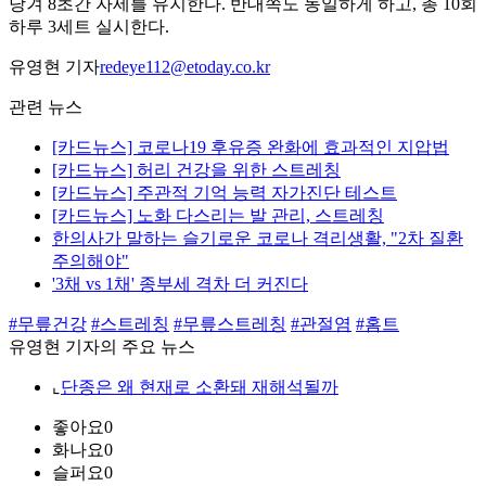
당겨 8초간 자세를 유지한다. 반대쪽도 동일하게 하고, 총 10회
하루 3세트 실시한다.
유영현 기자
redeye112@etoday.co.kr
관련 뉴스
[카드뉴스] 코로나19 후유증 완화에 효과적인 지압법
[카드뉴스] 허리 건강을 위한 스트레칭
[카드뉴스] 주관적 기억 능력 자가진단 테스트
[카드뉴스] 노화 다스리는 발 관리, 스트레칭
한의사가 말하는 슬기로운 코로나 격리생활, "2차 질환
주의해야"
'3채 vs 1채' 종부세 격차 더 커진다
#무릎건강
#스트레칭
#무릎스트레칭
#관절염
#홈트
유영현 기자의 주요 뉴스
⌞
단종은 왜 현재로 소환돼 재해석될까
좋아요
0
화나요
0
슬퍼요
0