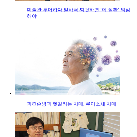
미술관 투어하다 발바닥 찌릿하면 ‘이 질환’ 의심
해야
파킨슨병과 헷갈리는 치매, 루이소체 치매