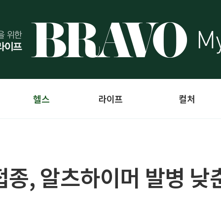
헬스
라이프
컬처
접종, 알츠하이머 발병 낮