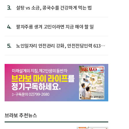
3.
설탕 vs 소금, 콩국수를 건강하게 먹는 법
4.
팔자주름 생겨 고민이라면 지금 해야 할 일
5.
노인일자리 안전관리 강화, 안전전담인력 613명
첫 배치
브라보 추천뉴스