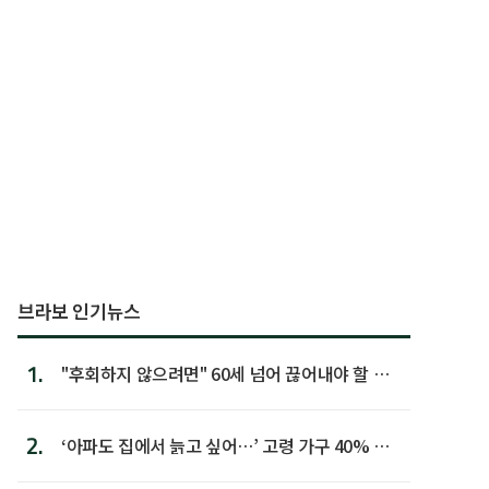
브라보 인기뉴스
1.
"후회하지 않으려면" 60세 넘어 끊어내야 할 사
람 1위
2.
‘아파도 집에서 늙고 싶어…’ 고령 가구 40% 노
후 주택이라 어...