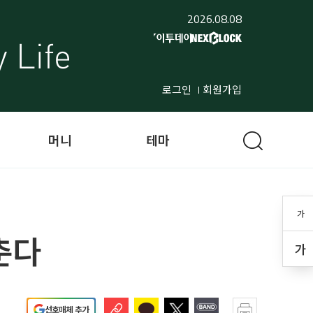
2026.08.08
로그인
회원가입
머니
테마
가
춘다
가
선호매체 추가