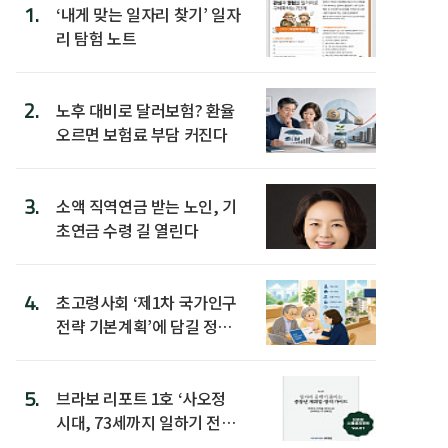
1.
‘내게 맞는 일자리 찾기’ 일자
리 탐험 노트
2.
노후 대비로 달러보험? 환율
오르면 보험료 부담 커진다
3.
소액 직역연금 받는 노인, 기
초연금 수령 길 열린다
4.
초고령사회 ‘제1차 국가인구
전략 기본계획’에 담길 정책
은
5.
브라보 리포트 1호 ‘사오정
시대, 73세까지 일하기 전략’
발간