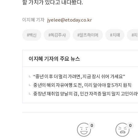
할 가치가 있다고 내다봤다.
이지혜 기자
jyelee@etoday.co.kr
#백신
#독감주사
#알츠하이머
#치매
#
이지혜 기자의 주요 뉴스
“중년 이후 더 멀리 가려면, 지금 잠시 쉬어 가세요”
중년의 해외 자유여행 도전, 미리 알아야 할 5가지 원칙
중장년 재취업 양날의 검, 민간 자격증 딸지 말지 고민이라
0
0