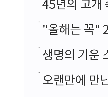
45년의 고개
"올해는 꼭" 
생명의 기운 스
오랜만에 만난