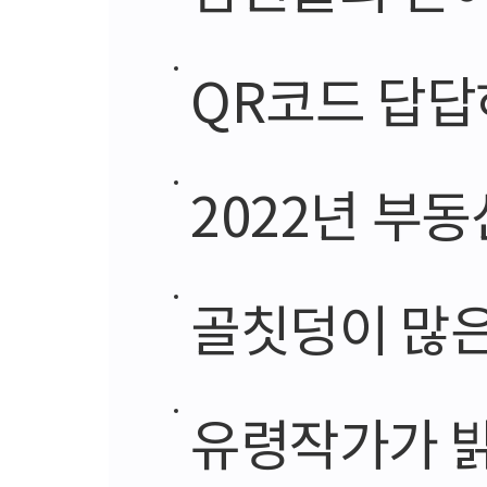
QR코드 답답
2022년 부동
골칫덩이 많
유령작가가 밝