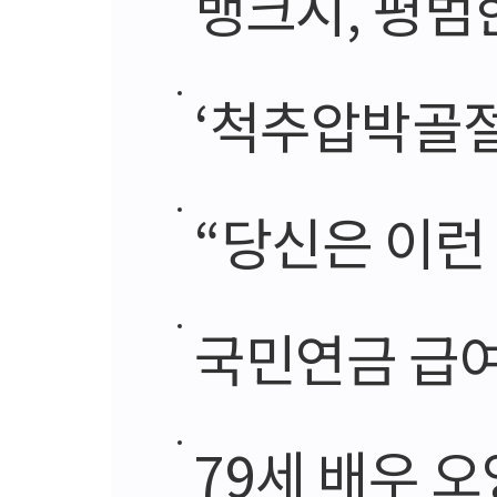
뱅크시, 평범
‘척추압박골절
“당신은 이런 
국민연금 급여액
79세 배우 오영