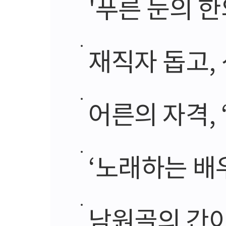
'푸른 눈의 
재직자 돕고,
어른의 자격, 
‘노래하는 배우’
남원골의 간이