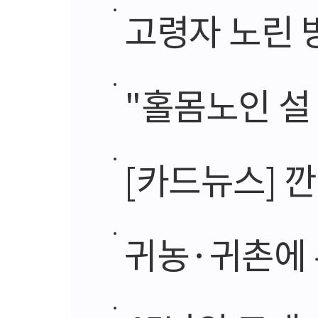
고령자 노린 
"홀몸노인 설
[카드뉴스] 
귀농·귀촌에 