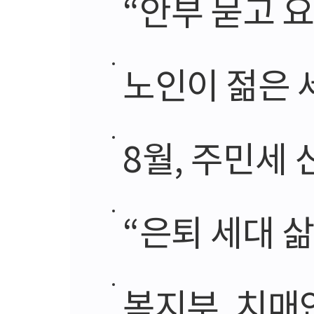
“안부 묻고 요리
노인이 젊은 세
8월, 주민세 신고
“은퇴 세대 삶
복지부, 치매안심