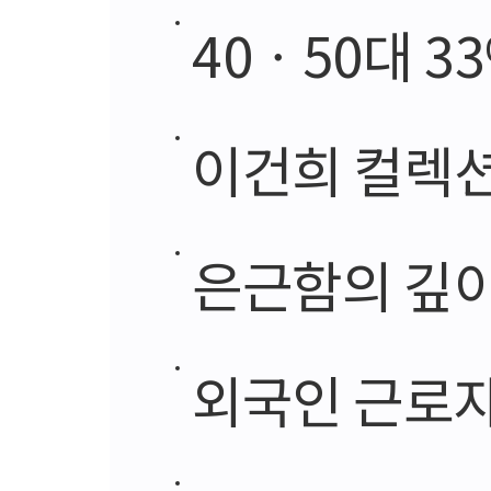
40ㆍ50대 33
이건희 컬렉션
은근함의 깊이
외국인 근로자 