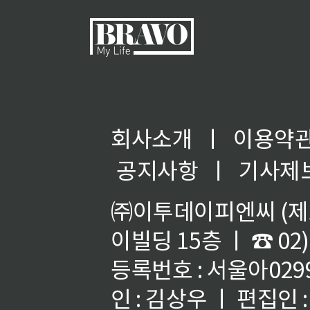
회사소개
ㅣ
이용약
공지사항
ㅣ
기사제
㈜이투데이피엔씨 (제호
이빌딩 15층 ㅣ ☎ 02)
등록번호 : 서울아02992
인 : 김상우 ㅣ 편집인