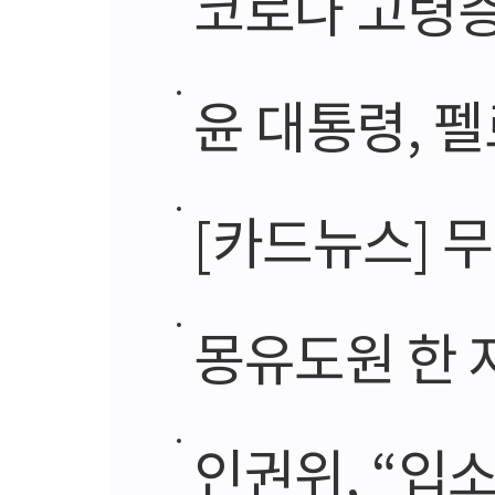
코로나 고령층 
윤 대통령, 펠로
[카드뉴스] 
몽유도원 한 
인권위, “입소