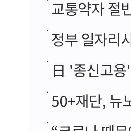
교통약자 절반은
정부 일자리사업
日 '종신고용'
50+재단, 뉴노
“코로나 때문