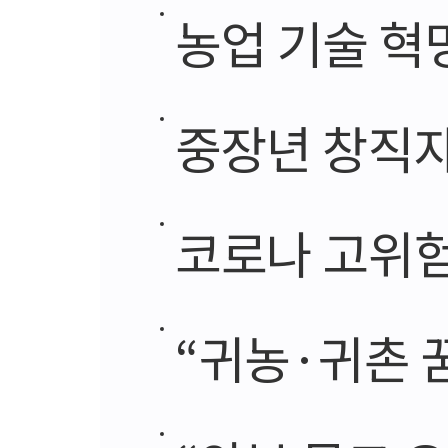
농업 기술 혁
중장년 창직자
코로나 고위험군 
“귀농·귀촌 