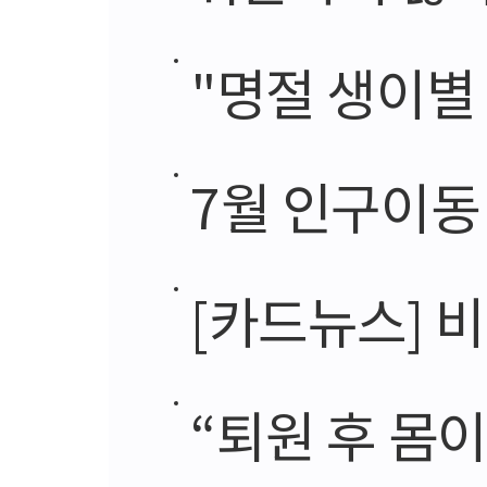
"명절 생이별 계
7월 인구이동 4
[카드뉴스] 비
“퇴원 후 몸이 불편