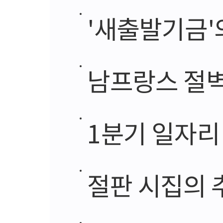
'새출발기금'의 
남프랑스 절벽
1분기 일자리 
절판 시집의 