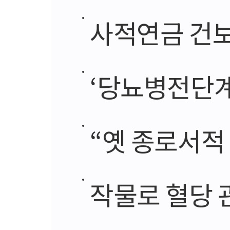
사적연금 건보료 
‘당뇨병전단계’
“옛 종로서적 관련
작물로 혈당 