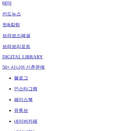
테마
카드뉴스
컷&칼럼
브라보스페셜
브라보리포트
DIGITAL LIBRARY
50+ 시니어 신춘문예
블로그
인스타그램
페이스북
유튜브
네이버카페