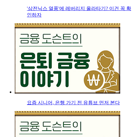
'삼전닉스 열풍'에 레버리지 올라타기? 이건 꼭 확
인하자
요즘 시니어, 은행 가기 전 유튜브 먼저 본다