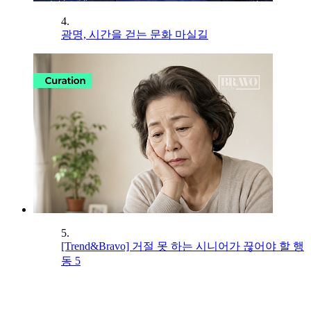
4.
광명, 시간을 걷는 문화 마실길
5.
[Trend&Bravo] 거절 못 하는 시니어가 끊어야 할 행
동 5