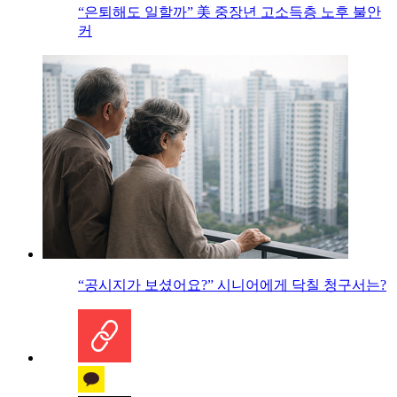
“은퇴해도 일할까” 美 중장년 고소득층 노후 불안
커
“공시지가 보셨어요?” 시니어에게 닥칠 청구서는?