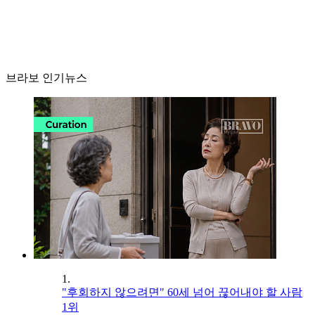
브라보 인기뉴스
1.
"후회하지 않으려면" 60세 넘어 끊어내야 할 사람
1위