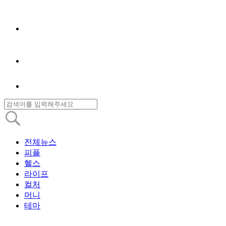
전체뉴스
피플
헬스
라이프
컬처
머니
테마