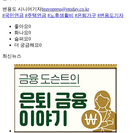
변용도 시니어기자
bravopress@etoday.co.kr
#국민연금
#주택연금
#노후생활비
#은퇴가구
#변용도기자
좋아요
0
화나요
0
슬퍼요
0
더 궁금해요
0
최신뉴스