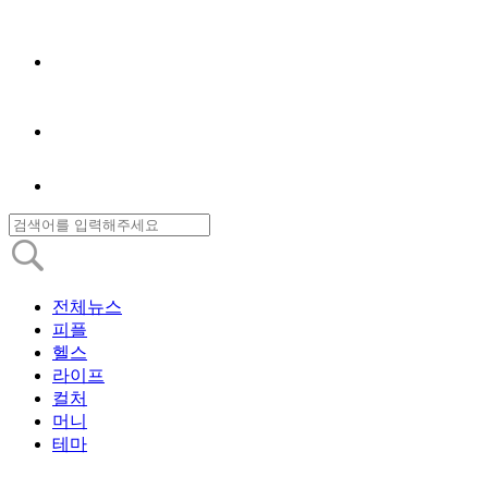
전체뉴스
피플
헬스
라이프
컬처
머니
테마