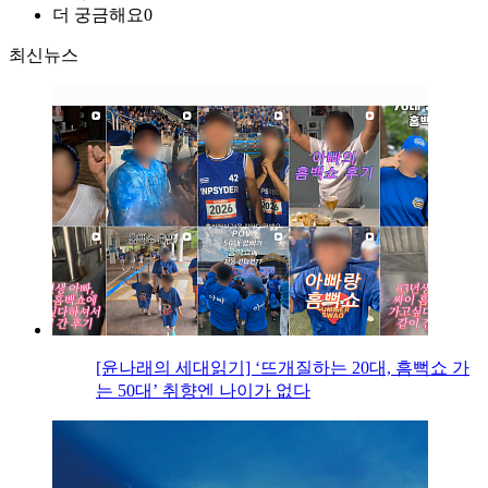
더 궁금해요
0
최신뉴스
[윤나래의 세대읽기] ‘뜨개질하는 20대, 흠뻑쇼 가
는 50대’ 취향엔 나이가 없다