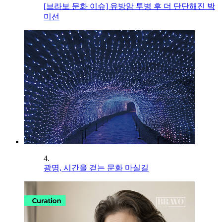
[브라보 문화 이슈] 유방암 투병 후 더 단단해진 박
미선
4.
광명, 시간을 걷는 문화 마실길