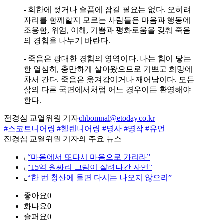
- 회한에 젖거나 슬픔에 잠길 필요는 없다. 오히려
자리를 함께할지 모르는 사람들은 마음과 행동에
조용함, 위엄, 이해, 기쁨과 평화로움을 갖춰 죽음
의 경험을 나누기 바란다.
- 죽음은 광대한 경험의 영역이다. 나는 힘이 닿는
한 열심히, 충만하게 살아왔으므로 기쁘고 희망에
차서 간다. 죽음은 옮겨감이거나 깨어남이다. 모든
삶의 다른 국면에서처럼 어느 경우이든 환영해야
한다.
전경심 교열위원 기자
ohbomnal@etoday.co.kr
#스코트니어링
#헬렌니어링
#명사
#명작
#유언
전경심 교열위원 기자의 주요 뉴스
⌞
“마음에서 또다시 마음으로 가리라”
⌞
“15억 원짜리 그림이 잘려나간 사연”
⌞
“한 번 청산에 들면 다시는 나오지 않으리”
좋아요
0
화나요
0
슬퍼요
0