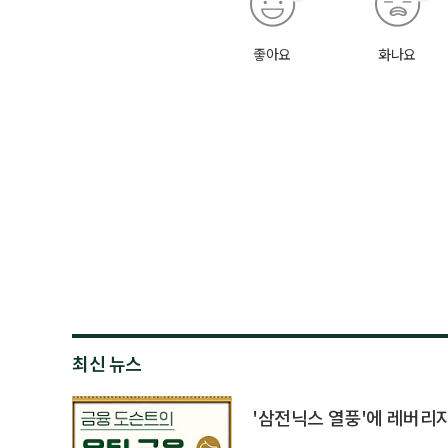
좋아요
화나요
최신 뉴스
'삼전닉스 열풍'에 레버리