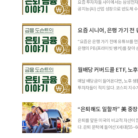
요즘 투자자들 사이에서는 삼성전자와
공지능(AI) 산업 성장으로 반도체 
삼성전자와 SK 하이닉스 주가를 기
려도 함께 커지고 있다. 이름은 익
투자자라면 반드시 알아야 할 핵심 위
요즘 시니어, 은행 가기 전
“요즘은 은행 가기 전에 유튜브를 먼
은행의 PB(프라이빗 뱅커)를 찾아 
금리 상품에 가입하는 방식이었다. 
에 가입하면 비교적 안전하다고 여겼
브에서 정보를 서울에 사는 60대 A
월배당 커버드콜 ETF, 노
매달 배당금이 들어온다면, 노후 생
투자자들이 적지 않다. 코스피 지수가
르락내리락 롤러코스터를 타고 있다.
성이 이어질수록, 주가 움직임에 덜
에서도 월배당 커버드콜 ETF는 은
“은퇴해도 일할까” 美 중장
은퇴를 앞둔 미국의 비교적 자산이
다. 은퇴 문턱에 들어선 X세대(55
더 컸고, 연금이 없는 데 따른 박탈