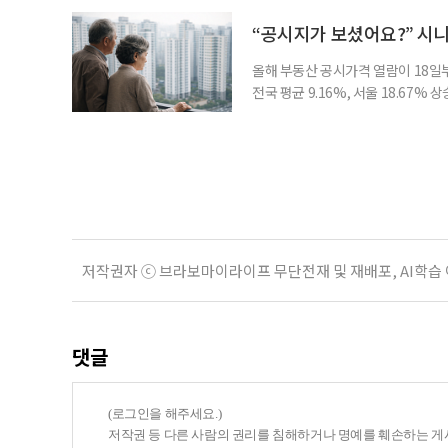
비가 더는 “얼마를 모았느냐”에만 
고 있다는 뜻으로 읽힌다. 지난 1
“공시지가 보셨어요?” 시
올해 부동산 공시가격 열람이 18일
전국 평균 9.16%, 서울 18.67
분이 반영되면서 일부 지역에서는 상
아닌 ‘안’ 단계다. 열람과 의견 제
다. 재산세와 종합부동산세, 건강보험
저작권자 ⓒ 브라보마이라이프 무단전재 및 재배포, AI학습
댓글