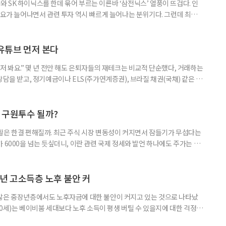
 SK 하이닉스를 한데 묶어 부르는 이른바 ‘삼전닉스’ 열풍이 뜨겁다. 인
수요가 늘어나면서 관련 투자 역시 빠르게 늘어나는 분위기다. 그런데 최근
초자산으로 한 ‘단일종목 레버리지’ 상품이 등장하면서 투자 위험에 대한 우
숙하지만, 우리가 알던 일반적인 주식과는 성격이 전혀 다른 상품이다. 시니어
험 요소를 짚어본다. 수익도 2배, 손실도 2배… 레버리지의 두 얼
 유튜브 먼저 본다
저 봐요.” 몇 년 전만 해도 은퇴자들의 재테크는 비교적 단순했다, 거래하는
상담을 받고, 정기예금이나 ELS(주가연계증권), 브라질 채권(국채) 같은 고
투자 정보 역시 은행 영업점에서 얻는 경우가 많았다. 직원이 추천하는 상품
고, 증권사보다는 은행을 더 편안하게 느끼기도 했다. 은행 창구 대신 유튜
 씨는 최근 IRP(개인형퇴직연금) 계좌를 직접 손보기 시작했
후 구원투수 될까?
활은 한결 편해질까. 최근 주식 시장 변동성이 커지면서 잠들기가 무섭다는
 6000을 넘는 듯싶더니, 이란 관련 국제 정세와 발언 하나에도 주가는 오
 직접 투자로 수익을 내려던 이들은 오히려 불안감이 커졌다. 이처럼 변동
 민감하면서 일정한 현금흐름을 기대할 수 있는 상품에 관심이 쏠린다. 그중
퇴자와 은퇴를 앞둔 이들에게 ‘매달 들어오는 돈’이라는 점에서 다시 주목
년 고소득층 노후 불안 커
 많은 중장년층에서도 노후자금에 대한 불안이 커지고 있는 것으로 나타났
~60세)는 베이비붐 세대보다 노후 소득이 평생 버틸 수 있을지에 대한 걱정이
감과 은퇴 후 재취업 가능성에 대한 우려도 더 크게 나타났다. 이들의 은퇴 준