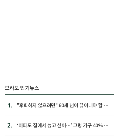
브라보 인기뉴스
1.
"후회하지 않으려면" 60세 넘어 끊어내야 할 사
람 1위
2.
‘아파도 집에서 늙고 싶어…’ 고령 가구 40% 노
후 주택이라 어...