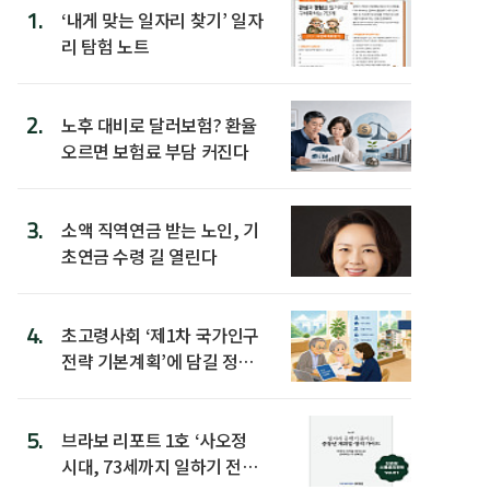
1.
‘내게 맞는 일자리 찾기’ 일자
리 탐험 노트
2.
노후 대비로 달러보험? 환율
오르면 보험료 부담 커진다
3.
소액 직역연금 받는 노인, 기
초연금 수령 길 열린다
4.
초고령사회 ‘제1차 국가인구
전략 기본계획’에 담길 정책
은
5.
브라보 리포트 1호 ‘사오정
시대, 73세까지 일하기 전략’