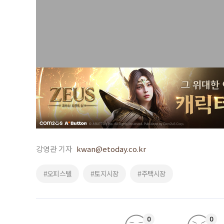
강영관 기자
kwan@etoday.co.kr
#오피스텔
#토지시장
#주택시장
0
0