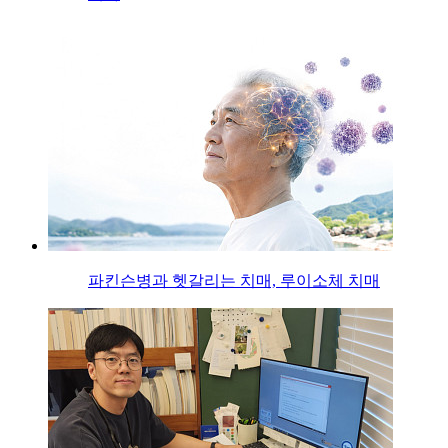
파킨슨병과 헷갈리는 치매, 루이소체 치매