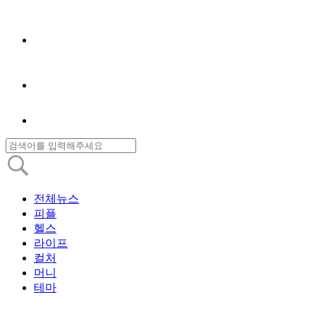
전체뉴스
피플
헬스
라이프
컬처
머니
테마