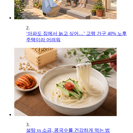
2.
‘아파도 집에서 늙고 싶어…’ 고령 가구 40% 노후
주택이라 어려워
3.
설탕 vs 소금, 콩국수를 건강하게 먹는 법