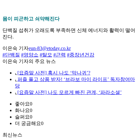
몸이 피곤하고 쇠약해진다
단백질 섭취가 오래도록 부족하면 신체 에너지와 활력이 떨어
진다.
이은숙 기자
eun-83@etoday.co.kr
#단백질
#영양소
#탈모
#근력
#중장년건강
이은숙 기자의 주요 뉴스
⌞
[요즘말 사전] 혹시 나도 ‘막나귀’?
⌞
퍼즐 풀고 상품 받자! ‘브라보 마이 라이프’ 독자참여마
당
⌞
[요즘말 사전] 나도 모르게 빠진 관계, ‘파라소셜’
좋아요
0
화나요
0
슬퍼요
0
더 궁금해요
0
최신뉴스