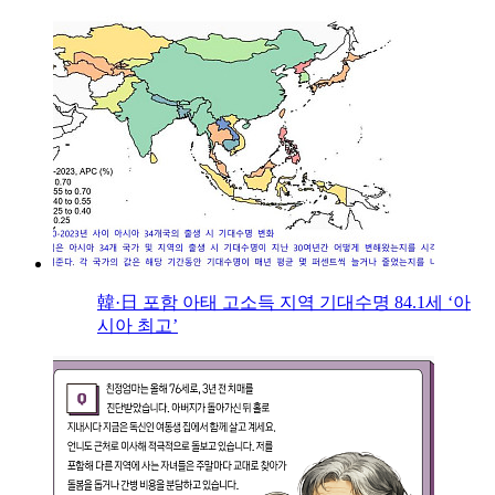
韓·日 포함 아태 고소득 지역 기대수명 84.1세 ‘아
시아 최고’