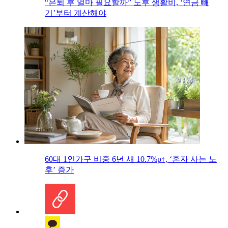
“은퇴 후 얼마 필요할까” 노후 생활비, ‘연금 빼
기’부터 계산해야
60대 1인가구 비중 6년 새 10.7%p↑, ‘혼자 사는 노
후’ 증가