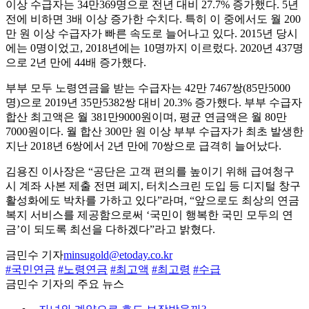
이상 수급자는 34만369명으로 전년 대비 27.7% 증가했다. 5년
전에 비하면 3배 이상 증가한 수치다. 특히 이 중에서도 월 200
만 원 이상 수급자가 빠른 속도로 늘어나고 있다. 2015년 당시
에는 0명이었고, 2018년에는 10명까지 이르렀다. 2020년 437명
으로 2년 만에 44배 증가했다.
부부 모두 노령연금을 받는 수급자는 42만 7467쌍(85만5000
명)으로 2019년 35만5382쌍 대비 20.3% 증가했다. 부부 수급자
합산 최고액은 월 381만9000원이며, 평균 연금액은 월 80만
7000원이다. 월 합산 300만 원 이상 부부 수급자가 최초 발생한
지난 2018년 6쌍에서 2년 만에 70쌍으로 급격히 늘어났다.
김용진 이사장은 “공단은 고객 편의를 높이기 위해 급여청구
시 계좌 사본 제출 전면 폐지, 터치스크린 도입 등 디지털 창구
활성화에도 박차를 가하고 있다”라며, “앞으로도 최상의 연금
복지 서비스를 제공함으로써 ‘국민이 행복한 국민 모두의 연
금’이 되도록 최선을 다하겠다”라고 밝혔다.
금민수 기자
minsugold@etoday.co.kr
#국민연금
#노령연금
#최고액
#최고령
#수급
금민수 기자의 주요 뉴스