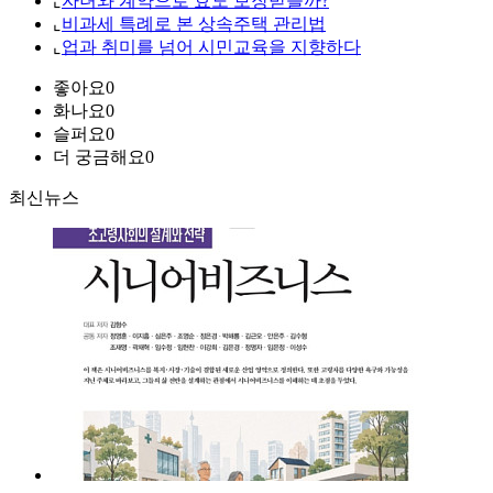
⌞
자녀와 계약으로 효도 보장받을까?
⌞
비과세 특례로 본 상속주택 관리법
⌞
업과 취미를 넘어 시민교육을 지향하다
좋아요
0
화나요
0
슬퍼요
0
더 궁금해요
0
최신뉴스