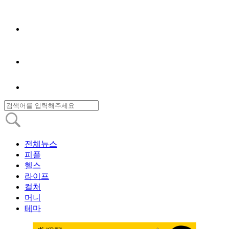
전체뉴스
피플
헬스
라이프
컬처
머니
테마