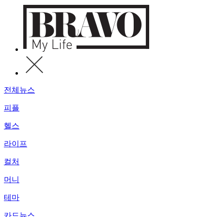
전체뉴스
피플
헬스
라이프
컬처
머니
테마
카드뉴스