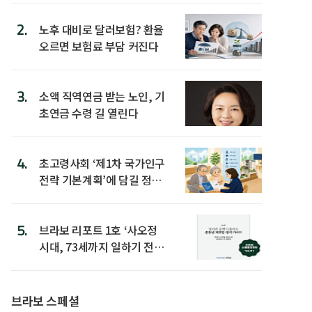
2.
노후 대비로 달러보험? 환율
오르면 보험료 부담 커진다
3.
소액 직역연금 받는 노인, 기
초연금 수령 길 열린다
4.
초고령사회 ‘제1차 국가인구
전략 기본계획’에 담길 정책
은
5.
브라보 리포트 1호 ‘사오정
시대, 73세까지 일하기 전략’
발간
브라보 스페셜