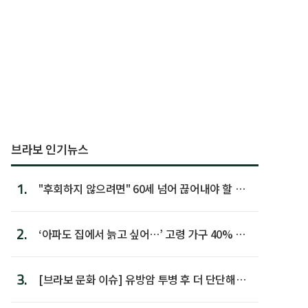
브라보 인기뉴스
1.
"후회하지 않으려면" 60세 넘어 끊어내야 할 사
람 1위
2.
‘아파도 집에서 늙고 싶어…’ 고령 가구 40% 노
후 주택이라 어...
3.
[브라보 문화 이슈] 유방암 투병 후 더 단단해진
박미선