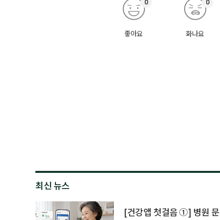
0
0
좋아요
화나요
최신 뉴스
[건강앱 첫걸음 ①] 병원 문