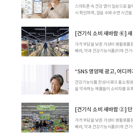
스마트폰 속 건강 앱이 일상으로 들
시 확인하며, 걸음 수와 수면 시간을
을 돕는 앱도 있다. 여기에 스마트워
살피기도 한다. 건강상태를 살피는 
워치나 운동 앱을 먼저 떠올리기 쉽
[건기식 소비 새바람 ⑥] 새
가격 부담을 낮춘 가성비 생활용품점
베러, 약과 건강기능식품(이하 건기
합한 체험형 약국까지. 약과 건강기
고 선택지는 많아졌다. 하지만 무엇
용하면 좋을지 현장을 직접 방문해 
“SNS 영양제 광고, 어디
수
건강기능식품 전성시대다. 홈쇼핑과 
을 약속하는 제품들이 소비자를 유혹
제를 고르는 기준이 무엇보다 중요해
다. 특히 영생을 꿈꾸며 불로초를 찾
황 프로젝트’가 SNS를 중심으로 펼
[건기식 소비 새바람 ②] 단
가격 부담을 낮춘 가성비 생활용품점
베러, 약과 건강기능식품(이하 건기
합한 체험형 약국까지. 약과 건강기