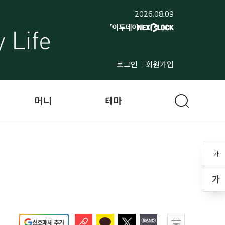
2026.08.09
로그인
회원가입
머니
테마
가
가
선호매체 추가