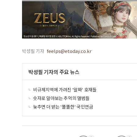
박성필 기자
feelps@etoday.co.kr
박성필 기자의 주요 뉴스
비규제지역에 가려진 '알짜' 호재들
숫자로 알아보는 추억의 앨범들
늦추면 더 받는 '똘똘한' 국민연금