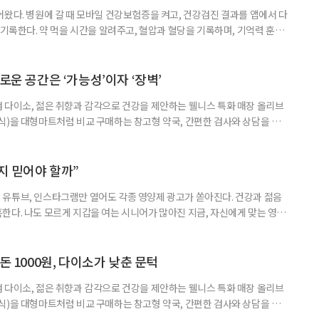
어왔다. 병원에 갈 때 모바일 건강보험증을 켜고, 건강검진 결과를 앱에서 다
 기록한다. 약 먹을 시간을 알려주고, 혈압과 혈당을 기록하며, 기억력 훈련
치와 스마트링 같은 웨어러블 기기로 몸의 변화를 더 자주, 더 가까이에서
스마트한 습관, 디지털 건강관리를 시작해보자. 건강 앱이라고 하면 스마트
다. 하지만 시니어에게 가장 먼저 필요한 디지털 건강 도구는 의외로
로운 공간은 ‘가능성’이자 ‘장벽’
 다이소, 젊은 취향과 감각으로 건강을 제안하는 웰니스 특화 매장 올리브
식)을 대형마트처럼 비교 구매하는 창고형 약국, 간편한 검사와 상담을 결
능식품을 구입하는 공간이 약국 안팎으로 넓어지고 있다. 가격은 매력적이
을 어떻게 골라야 할지는 더 어려워졌다. 새로운 건강 소비 공간을 어떻게 이
살펴봤다. 다이소, 올리브베러, 창고형·체험형 약국까지. 건기식을 구매할
까지 믿어야 할까”
유튜브, 인스타그램만 열어도 각종 영양제 광고가 쏟아진다. 건강과 젊음
한다. 나도 모르게 지갑을 여는 시니어가 많아진 지금, 자신에게 맞는 영양
지고 있다. 지금 대한민국은 장수 시대와 맞물려 안티에이징 열풍이 거세
아 헤맸던 중국 진나라 황제 ‘진시황’을 떠올리게 하는, 이른바 ‘현대판 진시
쳐지고 있다. 연예인과 인플루언서가 추천하는 제품 광고를 보다 보면, 그
돈 1000원, 다이소가 낮춘 문턱
 다이소, 젊은 취향과 감각으로 건강을 제안하는 웰니스 특화 매장 올리브
식)을 대형마트처럼 비교 구매하는 창고형 약국, 간편한 검사와 상담을 결
능식품을 구입하는 공간이 약국 안팎으로 넓어지고 있다. 가격은 매력적이