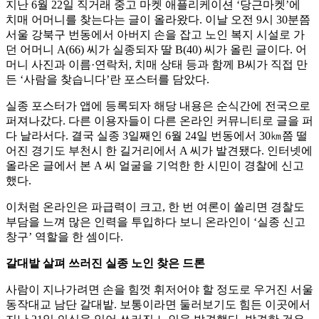
지난 6월 22일 직거래 중고 마켓 애플리케이션 ‘당근마켓’에
치매 어머니를 찾는다는 글이 올라왔다. 이날 오전 9시 30분쯤
서울 강북구 번동에서 아버지 손을 잡고 노인 복지 시설로 가
던 어머니 A(66) 씨가 실종되자 딸 B(40) 씨가 올린 글이다. 어
머니 사진과 이름·연락처, 치매 상태 등과 함께 B씨가 직접 만
든 ‘사람을 찾습니다’란 포스터를 담았다.
실종 포스터가 앱에 등록되자 해당 내용은 순식간에 전국으로
퍼져나갔다. 다른 이용자들이 다른 온라인 커뮤니티로 글을 퍼
다 날라서다. 결국 실종 3일째인 6월 24일 번동에서 30㎞쯤 떨
어진 경기도 부천시 한 길거리에서 A 씨가 발견됐다. 인터넷에
올라온 글에서 본 A 씨 얼굴을 기억한 한 시민이 경찰에 신고
했다.
이처럼 온라인은 파급력이 크고, 한 번 여론이 쏠리면 경찰도
부담을 느껴 많은 인력을 투입하다 보니 온라인이 ‘실종 신고
창구’ 역할을 한 셈이다.
갈대밭 살펴 쓰러진 실종 노인 찾은 드론
사람이 지나가려면 손을 힘껏 휘저어야 할 정도로 우거진 서울
동작대교 남단 갈대밭. 보통이라면 둘러보기도 힘든 이곳에서