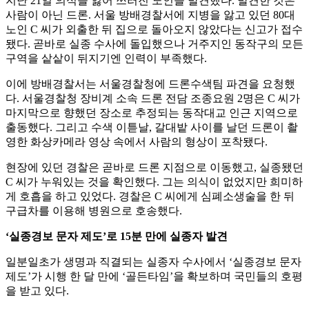
지난 21일 의식을 잃어 쓰러진 노인을 발견했다. 발견한 것은
사람이 아닌 드론. 서울 방배경찰서에 지병을 앓고 있던 80대
노인 C 씨가 외출한 뒤 집으로 돌아오지 않았다는 신고가 접수
됐다. 곧바로 실종 수사에 돌입했으나 거주지인 동작구의 모든
구역을 샅샅이 뒤지기엔 인력이 부족했다.
이에 방배경찰서는 서울경찰청에 드론수색팀 파견을 요청했
다. 서울경찰청 장비계 소속 드론 전담 조종요원 2명은 C 씨가
마지막으로 향했던 장소로 추정되는 동작대교 인근 지역으로
출동했다. 그리고 수색 이튿날, 갈대밭 사이를 날던 드론이 촬
영한 화상카메라 영상 속에서 사람의 형상이 포착됐다.
현장에 있던 경찰은 곧바로 드론 지점으로 이동했고, 실종됐던
C 씨가 누워있는 것을 확인했다. 그는 의식이 없었지만 희미하
게 호흡을 하고 있었다. 경찰은 C 씨에게 심폐소생술을 한 뒤
구급차를 이용해 병원으로 호송했다.
‘실종경보 문자 제도’로 15분 만에 실종자 발견
일분일초가 생명과 직결되는 실종자 수사에서 ‘실종경보 문자
제도’가 시행 한 달 만에 ‘골든타임’을 확보하며 국민들의 호평
을 받고 있다.