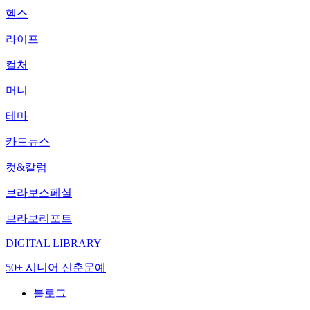
헬스
라이프
컬처
머니
테마
카드뉴스
컷&칼럼
브라보스페셜
브라보리포트
DIGITAL LIBRARY
50+ 시니어 신춘문예
블로그