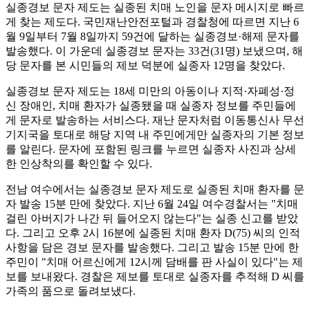
실종경보 문자 제도는 실종된 치매 노인을 문자 메시지로 빠르
게 찾는 제도다. 국민재난안전포털과 경찰청에 따르면 지난 6
월 9일부터 7월 8일까지 59건에 달하는 실종경보·해제 문자를
발송했다. 이 가운데 실종경보 문자는 33건(31명) 보냈으며, 해
당 문자를 본 시민들의 제보 덕분에 실종자 12명을 찾았다.
실종경보 문자 제도는 18세 미만의 아동이나 지적·자폐성·정
신 장애인, 치매 환자가 실종됐을 때 실종자 정보를 주민들에
게 문자로 발송하는 서비스다. 재난 문자처럼 이동통신사 무선
기지국을 토대로 해당 지역 내 주민에게만 실종자의 기본 정보
를 알린다. 문자에 포함된 링크를 누르면 실종자 사진과 상세
한 인상착의를 확인할 수 있다.
전남 여수에서는 실종경보 문자 제도로 실종된 치매 환자를 문
자 발송 15분 만에 찾았다. 지난 6월 24일 여수경찰서는 "치매
걸린 아버지가 나간 뒤 들어오지 않는다"는 실종 신고를 받았
다. 그리고 오후 2시 16분에 실종된 치매 환자 D(75) 씨의 인적
사항을 담은 경보 문자를 발송했다. 그리고 발송 15분 만에 한
주민이 "치매 어르신에게 12시께 담배를 판 사실이 있다"는 제
보를 보내왔다. 경찰은 제보를 토대로 실종자를 추적해 D 씨를
가족의 품으로 돌려보냈다.