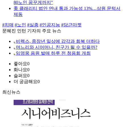
80노인 꿈꾸게까지"
美 클래리티 법안 연내 통과 가능성 13%…상원 문턱서
제동
#치매
#노인
#실종
#인공지능
#당근마켓
문혜진 인턴 기자의 주요 뉴스
⌞
비렉스, 중장년 일상에 감각과 회복 더하다
⌞
며느리와 시어머니, 친구가 될 수 있을까?
⌞
임영웅 음원 발매 하루 전 청음회 개최
좋아요
0
화나요
0
슬퍼요
0
더 궁금해요
0
최신뉴스