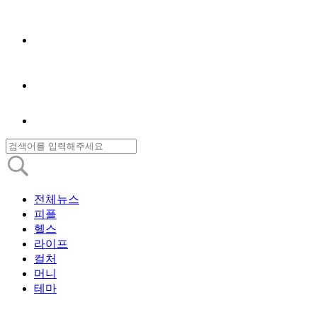
전체뉴스
피플
헬스
라이프
컬처
머니
테마