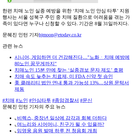
한편 치매 노인 실종 예방을 위한 ‘치매 노인 안심 타투’ 지원
행사는 서울 성북구 주민 중 치매 질환으로 어려움을 겪는 가
족이 있다면 누구나 신청할 수 있다. 기간은 8월 31일까지다.
문혜진 인턴 기자
hjmoon@etoday.co.kr
관련 뉴스
시니어, 게임하면 더 건강해진다…"노화ㆍ치매 예방에
80노인 꿈꾸게까지"
치매노인 15분 만에 찾는 ‘실종경보 문자 제도’ 호평
치매 속도 늦추는 치료제, 미 FDA 신약 첫 승인
美 클래리티 법안 연내 통과 가능성 13%…상원 문턱서
제동
#치매
#노인
#안심타투
#종암경찰서
#문신
문혜진 인턴 기자의 주요 뉴스
⌞
비렉스, 중장년 일상에 감각과 회복 더하다
⌞
며느리와 시어머니, 친구가 될 수 있을까?
⌞
임영웅 음원 발매 하루 전 청음회 개최