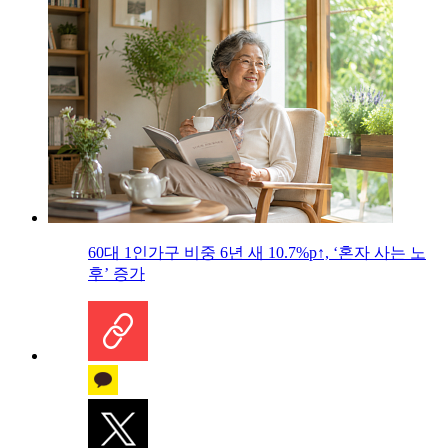
60대 1인가구 비중 6년 새 10.7%p↑, ‘혼자 사는 노
후’ 증가