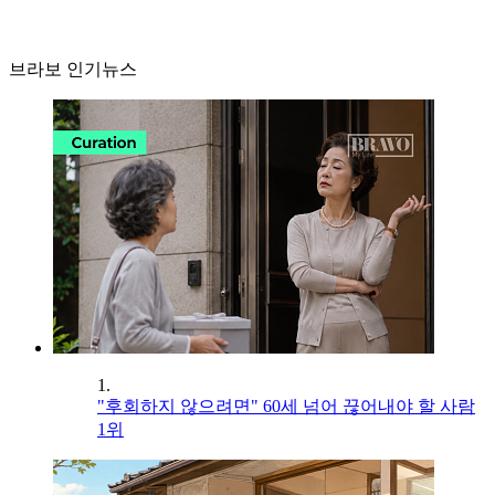
브라보 인기뉴스
1.
"후회하지 않으려면" 60세 넘어 끊어내야 할 사람
1위