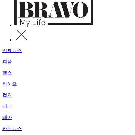
전체뉴스
피플
헬스
라이프
컬처
머니
테마
카드뉴스