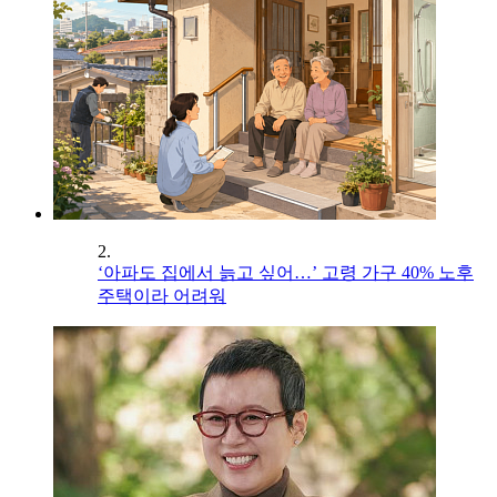
2.
‘아파도 집에서 늙고 싶어…’ 고령 가구 40% 노후
주택이라 어려워