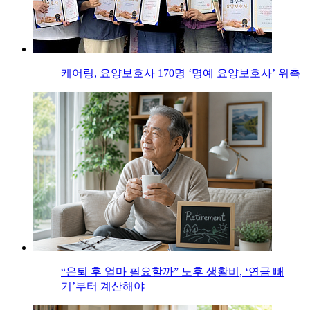
케어링, 요양보호사 170명 ‘명예 요양보호사’ 위촉
“은퇴 후 얼마 필요할까” 노후 생활비, ‘연금 빼
기’부터 계산해야