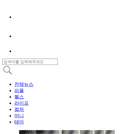
전체뉴스
피플
헬스
라이프
컬처
머니
테마