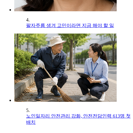
4.
팔자주름 생겨 고민이라면 지금 해야 할 일
5.
노인일자리 안전관리 강화, 안전전담인력 613명 첫
배치