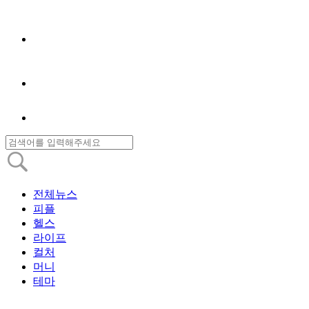
전체뉴스
피플
헬스
라이프
컬처
머니
테마