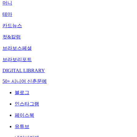
머니
테마
카드뉴스
컷&칼럼
브라보스페셜
브라보리포트
DIGITAL LIBRARY
50+ 시니어 신춘문예
블로그
인스타그램
페이스북
유튜브