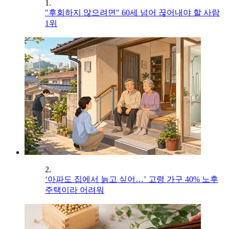
1.
"후회하지 않으려면" 60세 넘어 끊어내야 할 사람
1위
2.
‘아파도 집에서 늙고 싶어…’ 고령 가구 40% 노후
주택이라 어려워