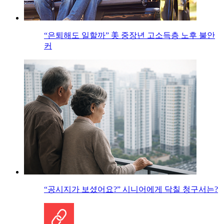
“은퇴해도 일할까” 美 중장년 고소득층 노후 불안
커
“공시지가 보셨어요?” 시니어에게 닥칠 청구서는?