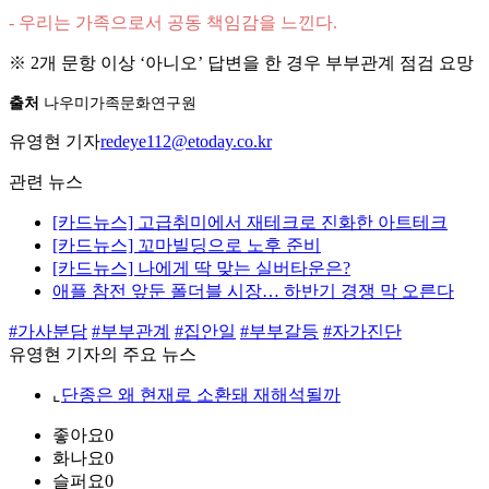
- 우리는 가족으로서 공동 책임감을 느낀다.
※ 2개 문항 이상 ‘아니오’ 답변을 한 경우 부부관계 점검 요망
출처
나우미가족문화연구원
유영현 기자
redeye112@etoday.co.kr
관련 뉴스
[카드뉴스] 고급취미에서 재테크로 진화한 아트테크
[카드뉴스] 꼬마빌딩으로 노후 준비
[카드뉴스] 나에게 딱 맞는 실버타운은?
애플 참전 앞둔 폴더블 시장… 하반기 경쟁 막 오른다
#가사분담
#부부관계
#집안일
#부부갈등
#자가진단
유영현 기자의 주요 뉴스
⌞
단종은 왜 현재로 소환돼 재해석될까
좋아요
0
화나요
0
슬퍼요
0