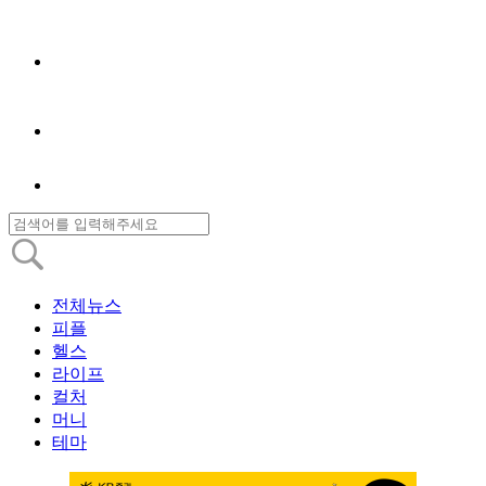
전체뉴스
피플
헬스
라이프
컬처
머니
테마