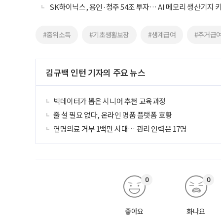
SK하이닉스, 용인·청주 54조 투자… AI 메모리 생산기지 
#중위소득
#기초생활보장
#생계급여
#주거급
김규백 인턴 기자의 주요 뉴스
빅데이터가 뽑은 시니어 추천 교육과정
줄 설 필요 없다, 온라인 명품 플랫폼 호황
연명의료 거부 1백만 시대… 관리 인력은 17명
0
0
좋아요
화나요