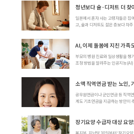
비부머 세대 가운데 노인일자리 참여
청년보다 술·디저트 더 찾아
형
일본에서 혼자 사는 고령자들은 집
고, 술과 디저트도 젊은 층보다 자
다는 조리 부담을 줄이면서 식사의
이 4일 발표한 ‘고령 1인 가구의 식
접 만든 음식이나 남은 음식이 차지하
AI, 이제 돌봄에 지친 가족
부모의 병원 진료와 일상생활을 챙
조정 방법을 알려주는 인공지능(AI)
돌봄 부담과 퇴직 위험을 파악하도록 
돌봄을 병행하는 직장인을 지원하는 기업
다. 이 서비스를 사용하면 직원은 이름
소액 직역연금 받는 노인, 
공무원연금이나 군인연금 등 직역연
게도 기초연금을 지급하는 방안이 추
으로 수급 여부를 판단하자는 취지다
건을 충족하면 기초연금을 받을 수 
다. 최근 기초연금 구조 개편 논의
장기요양 수급자 대상 요양
는 이유로 배
복지부, 지난달 30일부터 ‘장기요