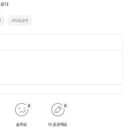
키운다
여
#의료급여
0
0
슬퍼요
더 궁금해요