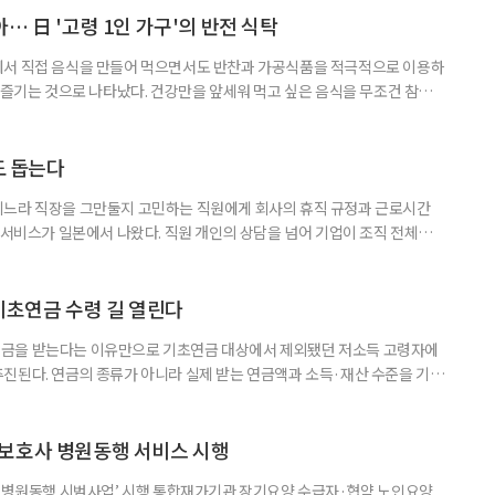
자들의 교육학습동기를 성별과 연령, 거주지역, 소득, 가구형태, 일자리 유
… 日 '고령 1인 가구'의 반전 식탁
에서 직접 음식을 만들어 먹으면서도 반찬과 가공식품을 적극적으로 이용하
주 즐기는 것으로 나타났다. 건강만을 앞세워 먹고 싶은 음식을 무조건 참기보
 즐거움을 유지하는 모습이다. 일본 식생활 조사기업 라이프스케이프마케팅
생활 실태와 의식’ 조사에 따르면, 60∼74세 1인 가구의 저녁 식사 가운데 직
는 비중은 51%였다. 반찬과 냉동·즉석식품, 통조림 등 외부에서 조
도 돕는다
기느라 직장을 그만둘지 고민하는 직원에게 회사의 휴직 규정과 근로시간
 서비스가 일본에서 나왔다. 직원 개인의 상담을 넘어 기업이 조직 전체의
돕는 것이 특징이다. 일본 고령친화기술 기업 시디아이(CDI)는 일과 가족
용 AI 서비스 'SOIN-L(소완 엘)'을 지난달 31일 출시했다고 3일 밝혔
을 밝히지 않고 하루 24시간 AI와 상담할 수 있으며, 인
기초연금 수령 길 열린다
금을 받는다는 이유만으로 기초연금 대상에서 제외됐던 저소득 고령자에
진된다. 연금의 종류가 아니라 실제 받는 연금액과 소득·재산 수준을 기준
. 백선희 조국혁신당 의원은 소액 직역연금 수급자도 일정한 소득·재산 요
있도록 하는 '기초연금법 일부개정법률안'을 3일 대표 발의했다고 4일 밝혔
가 이어지는 가운데, 정부도 그동안 소득·재산이 적어도 직역연금을 받는다
보호사 병원동행 서비스 시행
양 병원동행 시범사업’ 시행 통합재가기관 장기요양 수급자·협약 노인요양