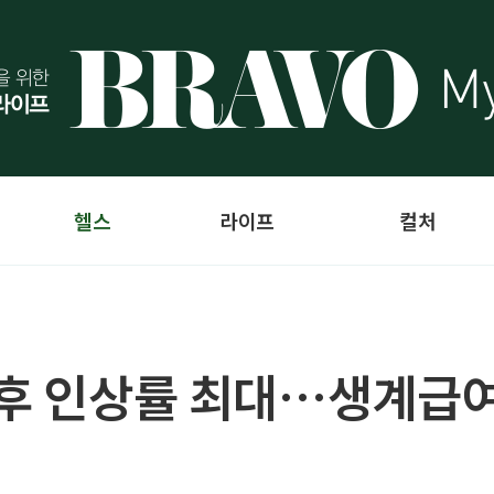
헬스
라이프
컬처
이후 인상률 최대…생계급