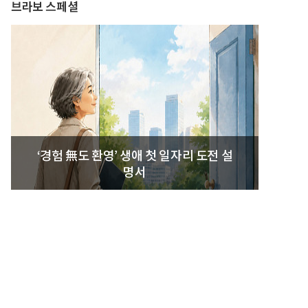
브라보 스페셜
‘경험 無도 환영’ 생애 첫 일자리 도전 설
명서