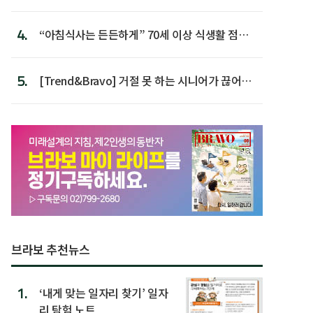
첫 배치
4.
“아침식사는 든든하게” 70세 이상 식생활 점수
가장 높아
5.
[Trend&Bravo] 거절 못 하는 시니어가 끊어야
할 행동 5
브라보 추천뉴스
1.
‘내게 맞는 일자리 찾기’ 일자
리 탐험 노트