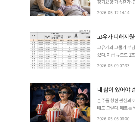
장기요양 가족휴가·단기보호 확대로 돌봄
모·60대 아들·손자)
2026-05-12 14:14
시도하는 일이 발생했
고유가와 고물가 부담 
섰다. 지급 규모도 1조6000억 원을 돌파
신청 현황’에 따르면 
2026-05-09 07:33
급 대상자 322만778
내 삶이 있어야
손주를 향한 관심과 
때도 그렇다. 때로는 
마음은 좀처럼 ‘이번 한 번’에 머물지 않는다. 그렇다면 손주 경제에서 우리가 물어야 할 질문
2026-05-06 06:00
은 무엇일까? ‘얼마나