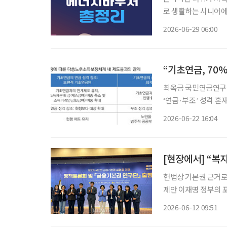
로 생활하는 시니어에
있다. 정부는 에너지 취약계층의 전기·도시가스·지역난방 등 에너지 비용을 덜어주기 위해
2026-06-29 06:00
2026년 에너지바우처
“기초연금, 70
최옥금 국민연금연구원
‘연금·부조’ 성격 혼재
‘최저소득보장’ 체계
2026-06-22 16:04
헌법상 기본권 근거로 금융 접근권 보장 강조
제안 이재명 정부의 포용금융 기조 속에서 금융기본권 제도화 논의가 탄력을 받을지 주목된
다. 김은경 신용회복위원회 위원장 겸 서민금융진흥원장은 11일 국회도서관 대강당에서 열
2026-06-12 09:51
린 ‘제2차 국민의 