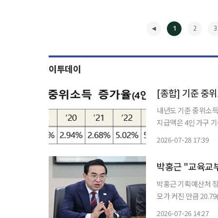
1
2
3
이투데이
[종합] 기준 중
내년도 기준 중위소득
지급액은 4인 가구 기준 221만
장관 주재로 중앙생활보
2026-07-28 17:39
중위소득’, ‘기초생
◀
박홍근 "교육교부금
박홍근 기획예산처 장
모가 커진 만큼 20.
말했다. 박 장관은 이날 'KBS 일요진단'에 출연해 이같이 말했다. 이어 "지금 교육부와 상의
2026-07-26 14:27