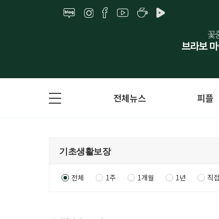
전체뉴스
피플
전체
1주
1개월
1년
직