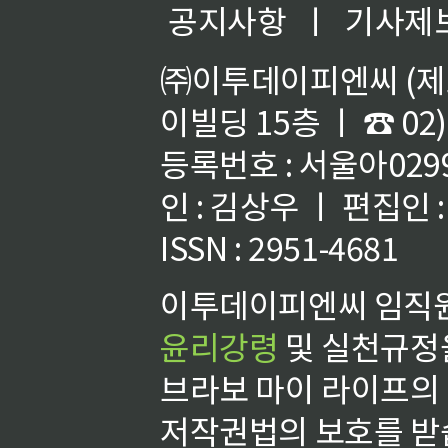
공지사항
ㅣ
기사제
㈜이투데이피엔씨 (제호
이빌딩 15층 ㅣ ☎ 02)
등록번호 : 서울아02992
인 : 김상우 ㅣ 편집인
ISSN : 2951-4681
이투데이피엔씨 임직원
윤리강령
및 실천규정을
브라보 마이 라이프의
저작권법의 보호를 받