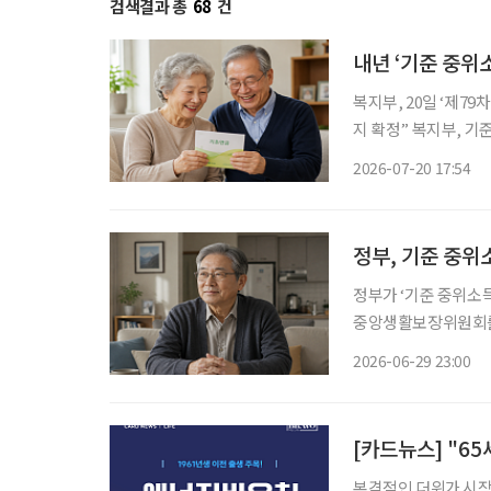
검색결과 총
68
건
내년 ‘기준 중위
복지부, 20일 ‘제7
지 확정” 복지부, 기준 
새롭게 적용할 ‘기준 
2026-07-20 17:54
초연금 선정 기준에 
정부, 기준 중위
정부가 ‘기준 중위소득’을 새롭
중앙생활보장위원회를 
정부는 추가 논의를 거
2026-06-29 23:00
중위소득은 ‘국민기초
[카드뉴스] "6
본격적인 더위가 시작