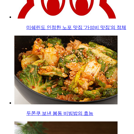
미쉐린도 인정한 노포 맛집 '가성비 맛집'의 정체
두쫀쿠 보낸 봄동 비빔밥의 효능