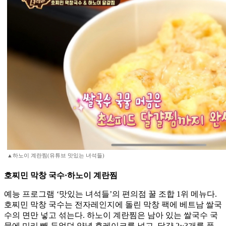
▲하노이 계란찜(유튜브 맛있는 녀석들)
호찌민 막창 국수·하노이 계란찜
예능 프로그램 ‘맛있는 녀석들’의 편의점 꿀 조합 1위 메뉴다.
호찌민 막창 국수는 전자레인지에 돌린 막창 팩에 베트남 쌀국
수의 면만 넣고 섞는다. 하노이 계란찜은 남아 있는 쌀국수 국
물에 미리 빼 두었던 양념 후레이크를 넣고, 달걀 2~3개를 풀