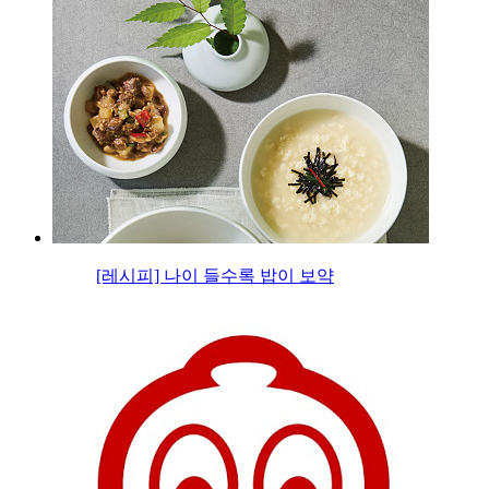
[레시피] 나이 들수록 밥이 보약