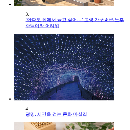
3.
‘아파도 집에서 늙고 싶어…’ 고령 가구 40% 노후
주택이라 어려워
4.
광명, 시간을 걷는 문화 마실길