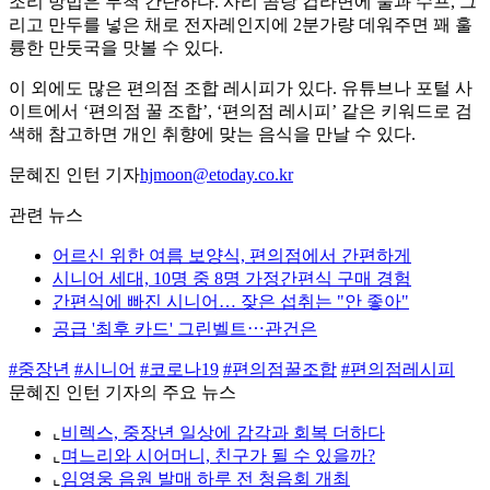
조리 방법은 무척 간단하다. 사리 곰탕 컵라면에 물과 수프, 그
리고 만두를 넣은 채로 전자레인지에 2분가량 데워주면 꽤 훌
륭한 만둣국을 맛볼 수 있다.
이 외에도 많은 편의점 조합 레시피가 있다. 유튜브나 포털 사
이트에서 ‘편의점 꿀 조합’, ‘편의점 레시피’ 같은 키워드로 검
색해 참고하면 개인 취향에 맞는 음식을 만날 수 있다.
문혜진 인턴 기자
hjmoon@etoday.co.kr
관련 뉴스
어르신 위한 여름 보양식, 편의점에서 간편하게
시니어 세대, 10명 중 8명 가정간편식 구매 경험
간편식에 빠진 시니어… 잦은 섭취는 "안 좋아"
공급 '최후 카드' 그린벨트⋯관건은
#중장년
#시니어
#코로나19
#편의점꿀조합
#편의점레시피
문혜진 인턴 기자의 주요 뉴스
⌞
비렉스, 중장년 일상에 감각과 회복 더하다
⌞
며느리와 시어머니, 친구가 될 수 있을까?
⌞
임영웅 음원 발매 하루 전 청음회 개최