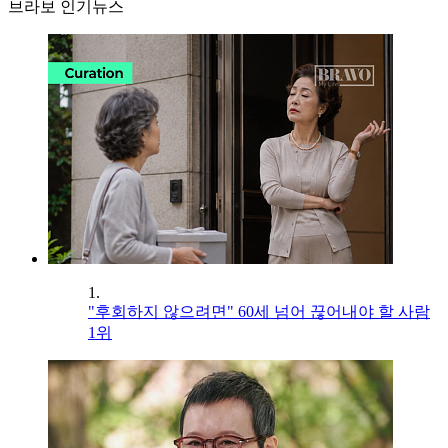
브라보 인기뉴스
1.
"후회하지 않으려면" 60세 넘어 끊어내야 할 사람
1위