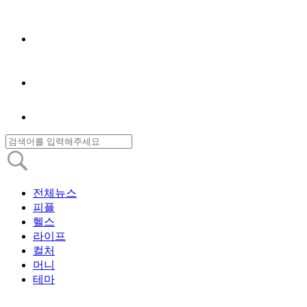
전체뉴스
피플
헬스
라이프
컬처
머니
테마