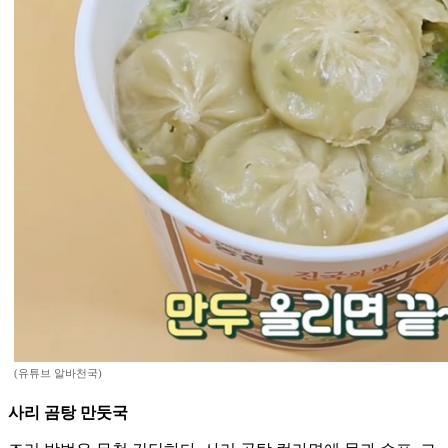
(유튜브 알바천국)
사리 곰탕 만둣국