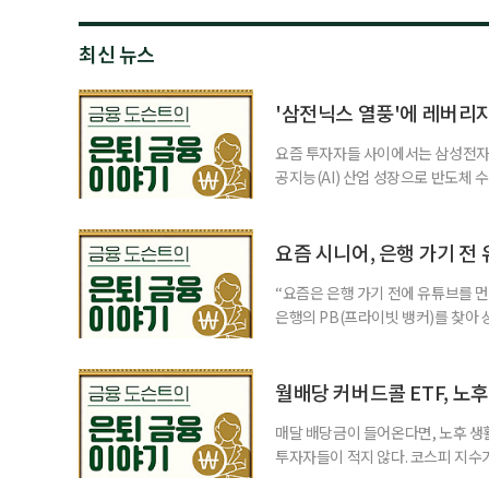
최신 뉴스
'삼전닉스 열풍'에 레버리
요즘 투자자들 사이에서는 삼성전자와
공지능(AI) 산업 성장으로 반도체 
삼성전자와 SK 하이닉스 주가를 기
려도 함께 커지고 있다. 이름은 익
투자자라면 반드시 알아야 할 핵심 위
요즘 시니어, 은행 가기 전
“요즘은 은행 가기 전에 유튜브를 먼
은행의 PB(프라이빗 뱅커)를 찾아 
금리 상품에 가입하는 방식이었다. 
에 가입하면 비교적 안전하다고 여겼
브에서 정보를 서울에 사는 60대 A
월배당 커버드콜 ETF, 노
매달 배당금이 들어온다면, 노후 생
투자자들이 적지 않다. 코스피 지수가
르락내리락 롤러코스터를 타고 있다.