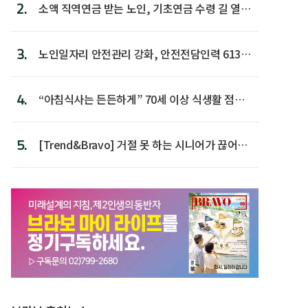
2.
소액 직역연금 받는 노인, 기초연금 수령 길 열린
다
3.
노인일자리 안전관리 강화, 안전전담인력 613명
첫 배치
4.
“아침식사는 든든하게” 70세 이상 식생활 점수
가장 높아
5.
[Trend&Bravo] 거절 못 하는 시니어가 끊어야
할 행동 5