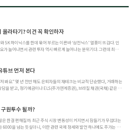
지 올라타기? 이건 꼭 확인하자
 SK 하이닉스를 한데 묶어 부르는 이른바 ‘삼전닉스’ 열풍이 뜨겁다. 인
수요가 늘어나면서 관련 투자 역시 빠르게 늘어나는 분위기다. 그런데 최근
초자산으로 한 ‘단일종목 레버리지’ 상품이 등장하면서 투자 위험에 대한 우
숙하지만, 우리가 알던 일반적인 주식과는 성격이 전혀 다른 상품이다. 시니어
험 요소를 짚어본다. 수익도 2배, 손실도 2배… 레버리지의 두 얼
 유튜브 먼저 본다
저 봐요.” 몇 년 전만 해도 은퇴자들의 재테크는 비교적 단순했다, 거래하는
상담을 받고, 정기예금이나 ELS(주가연계증권), 브라질 채권(국채) 같은 고
투자 정보 역시 은행 영업점에서 얻는 경우가 많았다. 직원이 추천하는 상품
고, 증권사보다는 은행을 더 편안하게 느끼기도 했다. 은행 창구 대신 유튜
 씨는 최근 IRP(개인형퇴직연금) 계좌를 직접 손보기 시작했
후 구원투수 될까?
활은 한결 편해질까. 최근 주식 시장 변동성이 커지면서 잠들기가 무섭다는
 6000을 넘는 듯싶더니, 이란 관련 국제 정세와 발언 하나에도 주가는 오
 직접 투자로 수익을 내려던 이들은 오히려 불안감이 커졌다. 이처럼 변동