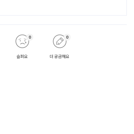
0
0
슬퍼요
더 궁금해요