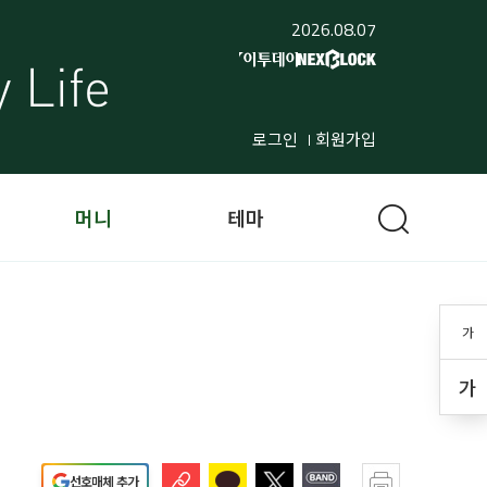
2026.08.07
로그인
회원가입
머니
테마
가
가
선호매체 추가