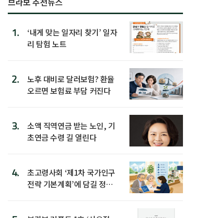
브라보 추천뉴스
1.
‘내게 맞는 일자리 찾기’ 일자
리 탐험 노트
2.
노후 대비로 달러보험? 환율
오르면 보험료 부담 커진다
3.
소액 직역연금 받는 노인, 기
초연금 수령 길 열린다
4.
초고령사회 ‘제1차 국가인구
전략 기본계획’에 담길 정책
은