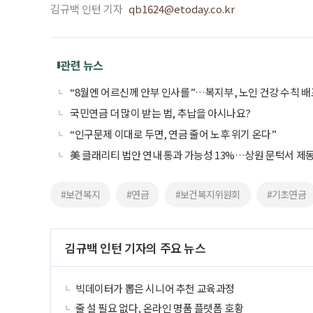
김규백 인턴 기자
qb1624@etoday.co.kr
관련 뉴스
“8월엔 어르신께 안부 인사를”…복지부, 노인 건강 수칙 배
국민연금 더 많이 받는 법, 추납을 아시나요?
“인구문제 이대로 두면, 연금 줄어 노후 위기 온다”
美 클래리티 법안 연내 통과 가능성 13%…상원 문턱서 제
#보건복지
#연금
#보건복지위원회
#기초연금
김규백 인턴 기자의 주요 뉴스
빅데이터가 뽑은 시니어 추천 교육과정
줄 설 필요 없다, 온라인 명품 플랫폼 호황