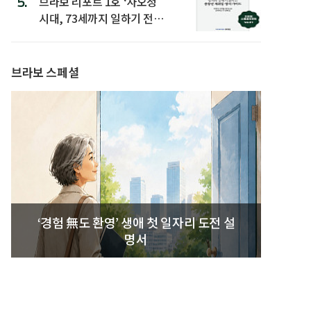
5.
브라보 리포트 1호 ‘사오정
시대, 73세까지 일하기 전략’
발간
브라보 스페셜
‘경험 無도 환영’ 생애 첫 일자리 도전 설
명서