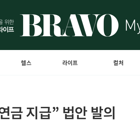
헬스
라이프
컬처
연금 지급” 법안 발의