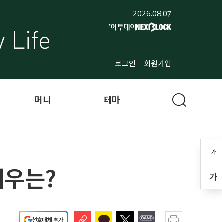
2026.08.07
로그인
회원가입
머니
테마
가
배우는?
가
선호매체 추가