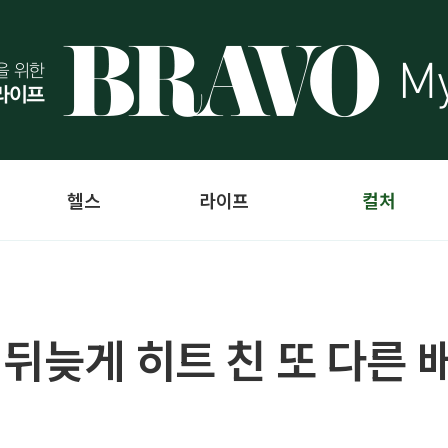
헬스
라이프
컬처
뒤늦게 히트 친 또 다른 