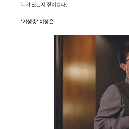
누가 있는지 짚어봤다.
'기생충' 이정은