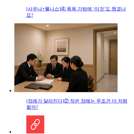
[사우나+웰니스]④ 목욕 가방에 ‘이것’도 챙겼나
요?
[장례가 달라진다]② 작은 장례는 무조건 더 저렴
할까?