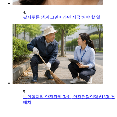
4.
팔자주름 생겨 고민이라면 지금 해야 할 일
5.
노인일자리 안전관리 강화, 안전전담인력 613명 첫
배치