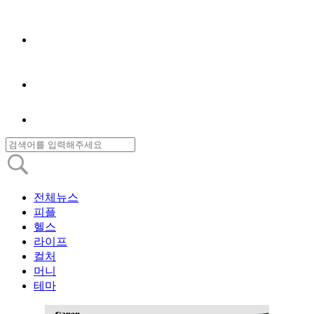
전체뉴스
피플
헬스
라이프
컬처
머니
테마