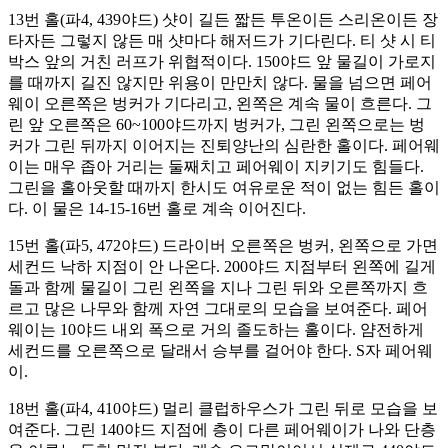
13번 홀(파4, 439야드) 샷이 길든 짧든 투온이든 스리온이든 장
타자든 그렇지 않든 매 샷마다 해저드가 기다린다. 티 샷 시 티
박스 앞의 거친 러프가 위협적이다. 150야드 앞 물길이 가로지
를 때까지 길진 않지만 위용이 만만치 않다. 물을 넘으면 페어
웨이 오른쪽은 벙커가 기다리고, 왼쪽은 계속 물이 흐른다. 그
린 앞 오른쪽은 60~100야드까지 벙커가, 그린 왼쪽으로는 벙
커가 그린 뒤까지 이어지는 진퇴양난의 심란한 홀이다. 페어웨
이는 매우 좁아 거리는 둘째치고 페어웨이 지키기도 힘들다.
그린을 홀아웃할 때까지 한시도 여유로운 적이 없는 힘든 홀이
다. 이 물은 14-15-16번 홀로 계속 이어진다.
15번 홀(파5, 472야드) 드라이버 오른쪽은 벙커, 왼쪽으로 가면
세컨드 낙하 지점이 안 나온다. 200야드 지점부터 왼쪽에 길게
돌과 함께 물길이 그린 왼쪽을 지나 그린 뒤와 오른쪽까지 흐
르고 많은 나무와 함께 자연 그대로의 모습을 보여준다. 페어
웨이는 10야드 내외 폭으로 거의 졸도하는 홀이다. 얌전하게
세컨드를 오른쪽으로 달래서 승부를 걸어야 한다. S자 페어웨
이.
18번 홀(파4, 410야드) 멀리 클럽하우스가 그린 뒤로 모습을 보
여준다. 그린 140야드 지점에 층이 다른 페어웨이가 나와 단층