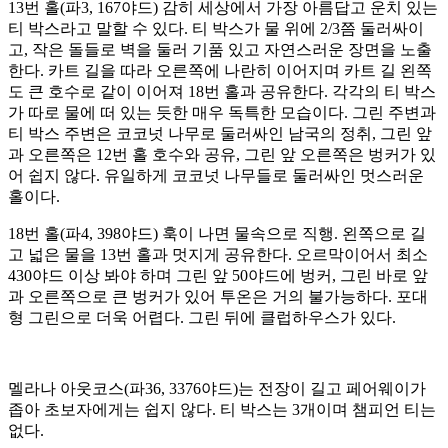
13번 홀(파3, 167야드) 감히 세상에서 가장 아름답고 운치 있는
티 박스라고 말할 수 있다. 티 박스가 물 위에 2/3쯤 둘러싸이
고, 작은 돌들로 벽을 둘러 기품 있고 자연스러운 장면을 노출
한다. 카트 길을 따라 오른쪽에 나란히 이어지며 카트 길 왼쪽
도 큰 호수로 같이 이어져 18번 홀과 공유한다. 각각의 티 박스
가 따로 물에 떠 있는 듯한 매우 독특한 모습이다. 그린 주변과
티 박스 주변은 코코넛 나무로 둘러싸인 남국의 정취, 그린 앞
과 오른쪽은 12번 홀 호수와 공유, 그린 앞 오른쪽은 벙커가 있
어 쉽지 않다. 유일하게 코코넛 나무들로 둘러싸인 멋스러운
홀이다.
18번 홀(파4, 398야드) 훅이 나면 물속으로 직행. 왼쪽으로 길
고 넓은 물을 13번 홀과 멋지게 공유한다. 오르막이어서 최소
430야드 이상 봐야 하며 그린 앞 50야드에 벙커, 그린 바로 앞
과 오른쪽으로 큰 벙커가 있어 투온은 거의 불가능하다. 포대
형 그린으로 더욱 어렵다. 그린 뒤에 클럽하우스가 있다.
멜라나 아웃코스(파36, 3376야드)는 전장이 길고 페어웨이가
좁아 초보자에게는 쉽지 않다. 티 박스는 3개이며 챔피언 티는
없다.