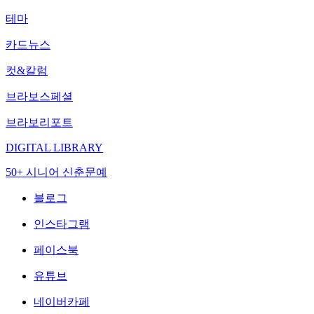
테마
카드뉴스
컷&칼럼
브라보스페셜
브라보리포트
DIGITAL LIBRARY
50+ 시니어 신춘문예
블로그
인스타그램
페이스북
유튜브
네이버카페