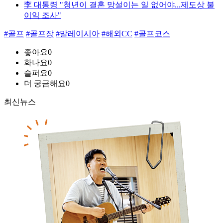
李 대통령 "청년이 결혼 망설이는 일 없어야...제도상 불
이익 조사"
#골프
#골프장
#말레이시아
#해외CC
#골프코스
좋아요
0
화나요
0
슬퍼요
0
더 궁금해요
0
최신뉴스