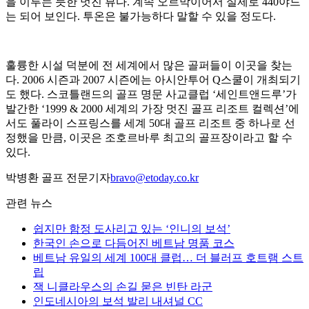
을 이루는 듯한 멋진 뷰다. 계속 오르막이어서 실제로 440야드
는 되어 보인다. 투온은 불가능하다 말할 수 있을 정도다.
훌륭한 시설 덕분에 전 세계에서 많은 골퍼들이 이곳을 찾는
다. 2006 시즌과 2007 시즌에는 아시안투어 Q스쿨이 개최되기
도 했다. 스코틀랜드의 골프 명문 사교클럽 ‘세인트앤드루’가
발간한 ‘1999 & 2000 세계의 가장 멋진 골프 리조트 컬렉션’에
서도 풀라이 스프링스를 세계 50대 골프 리조트 중 하나로 선
정했을 만큼, 이곳은 조호르바루 최고의 골프장이라고 할 수
있다.
박병환 골프 전문기자
bravo@etoday.co.kr
관련 뉴스
쉽지만 함정 도사리고 있는 ‘인니의 보석’
한국인 손으로 다듬어진 베트남 명품 코스
베트남 유일의 세계 100대 클럽… 더 블러프 호트램 스트
립
잭 니클라우스의 손길 묻은 빈탄 라군
인도네시아의 보석 발리 내셔널 CC