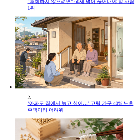
"후회하지 않으려면" 60세 넘어 끊어내야 할 사람
1위
2.
‘아파도 집에서 늙고 싶어…’ 고령 가구 40% 노후
주택이라 어려워