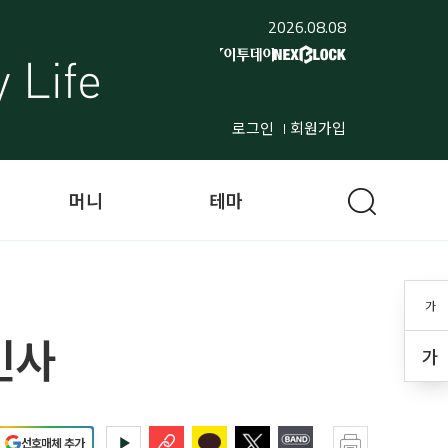
2026.08.08
로그인
회원가입
머니
테마
가
인사
가
선호매체 추가