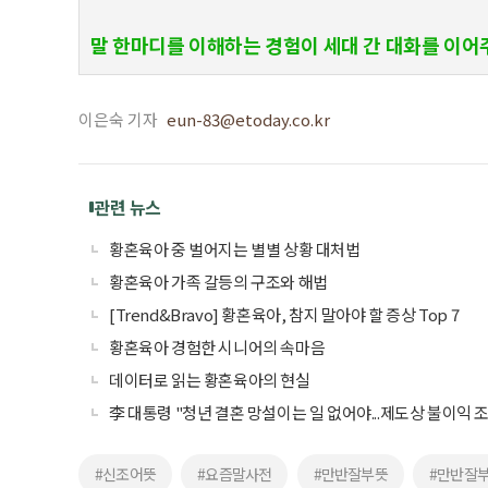
말 한마디를 이해하는 경험이 세대 간 대화를 이어
이은숙 기자
eun-83@etoday.co.kr
관련 뉴스
황혼육아 중 벌어지는 별별 상황 대처법
황혼육아 가족 갈등의 구조와 해법
[Trend&Bravo] 황혼육아, 참지 말아야 할 증상 Top 7
황혼육아 경험한 시니어의 속마음
데이터로 읽는 황혼육아의 현실
李 대통령 "청년 결혼 망설이는 일 없어야...제도상 불이익 
#신조어뜻
#요즘말사전
#만반잘부뜻
#만반잘