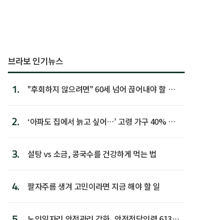
브라보 인기뉴스
1.
"후회하지 않으려면" 60세 넘어 끊어내야 할 사
람 1위
2.
‘아파도 집에서 늙고 싶어…’ 고령 가구 40% 노
후 주택이라 어...
3.
설탕 vs 소금, 콩국수를 건강하게 먹는 법
4.
팔자주름 생겨 고민이라면 지금 해야 할 일
5.
노인일자리 안전관리 강화, 안전전담인력 613명