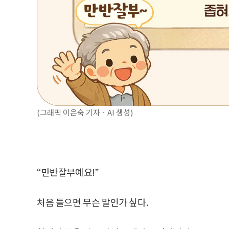
(그래픽 이은숙 기자ㆍAI 생성)
“만반잘부예요!”
처음 들으면 무슨 말인가 싶다.