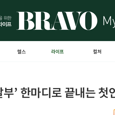
헬스
라이프
컬처
반잘부’ 한마디로 끝내는 첫