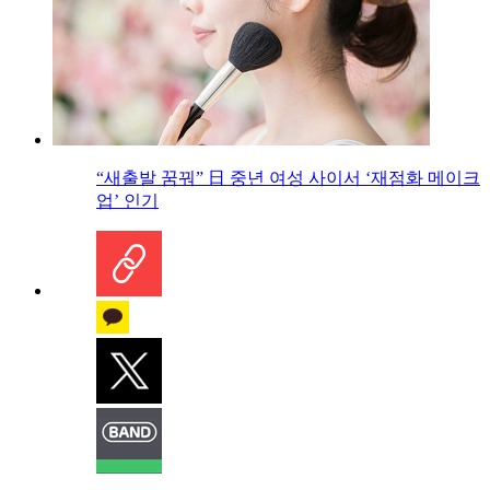
“새출발 꿈꿔” 日 중년 여성 사이서 ‘재점화 메이크
업’ 인기