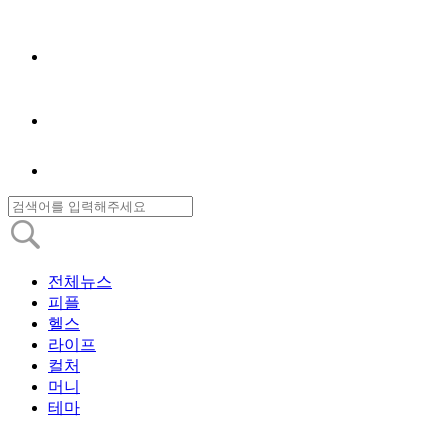
전체뉴스
피플
헬스
라이프
컬처
머니
테마