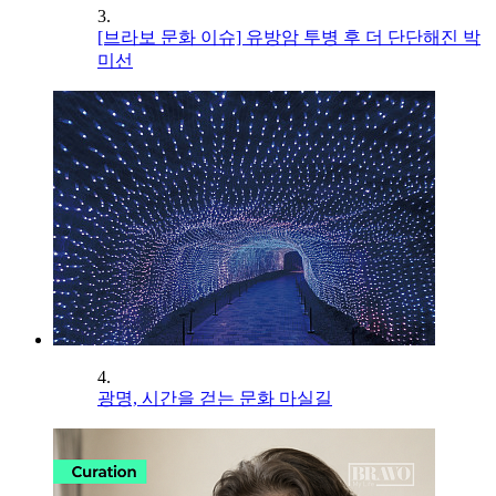
3.
[브라보 문화 이슈] 유방암 투병 후 더 단단해진 박
미선
4.
광명, 시간을 걷는 문화 마실길