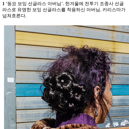
1
‘동묘 보잉 선글라스 아버님’. 한겨울에 전투기 조종사 선글
라스로 유명한 보잉 선글라스를 착용하신 아버님. 카리스마가
넘쳐흐른다.