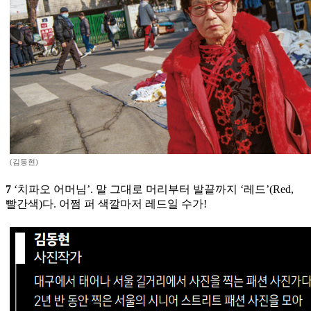
(김동현)
7
‘치파오 어머님’. 말 그대로 머리부터 발끝까지 ‘레드’(Red,
빨간색)다. 어쩜 퍼 색깔마저 레드일 수가!