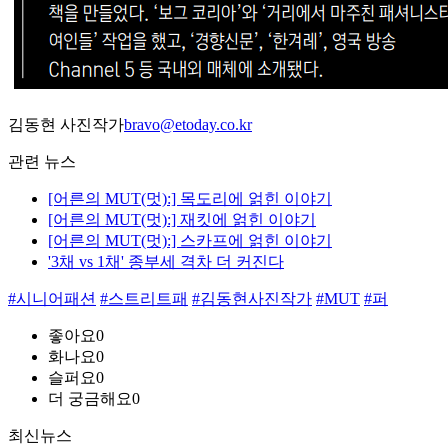
김동현 사진작가
bravo@etoday.co.kr
관련 뉴스
[어른의 MUT(멋):] 목도리에 얽힌 이야기
[어른의 MUT(멋):] 재킷에 얽힌 이야기
[어른의 MUT(멋):] 스카프에 얽힌 이야기
'3채 vs 1채' 종부세 격차 더 커진다
#시니어패션
#스트리트패
#김동현사진작가
#MUT
#퍼
좋아요
0
화나요
0
슬퍼요
0
더 궁금해요
0
최신뉴스