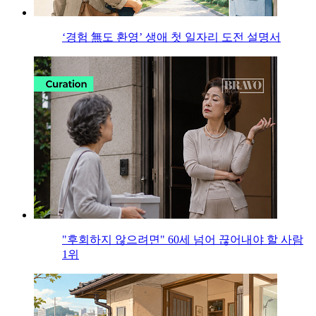
‘경험 無도 환영’ 생애 첫 일자리 도전 설명서
"후회하지 않으려면" 60세 넘어 끊어내야 할 사람
1위