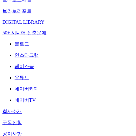
브라보리포트
DIGITAL LIBRARY
50+ 시니어 신춘문예
블로그
인스타그램
페이스북
유튜브
네이버카페
네이버TV
회사소개
구독신청
공지사항