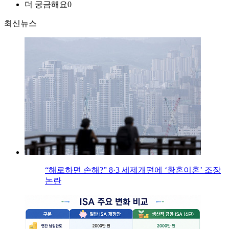
더 궁금해요
0
최신뉴스
“해로하면 손해?” 8·3 세제개편에 ‘황혼이혼’ 조장
논란