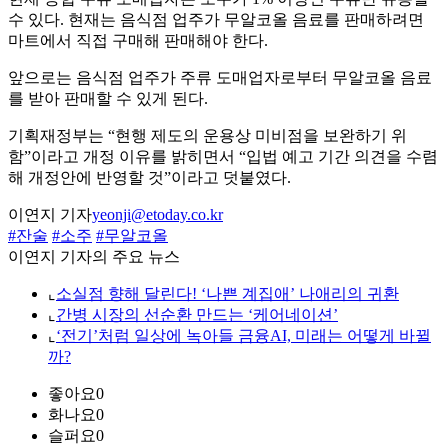
수 있다. 현재는 음식점 업주가 무알코올 음료를 판매하려면
마트에서 직접 구매해 판매해야 한다.
앞으로는 음식점 업주가 주류 도매업자로부터 무알코올 음료
를 받아 판매할 수 있게 된다.
기획재정부는 “현행 제도의 운용상 미비점을 보완하기 위
함”이라고 개정 이유를 밝히면서 “입법 예고 기간 의견을 수렴
해 개정안에 반영할 것”이라고 덧붙였다.
이연지 기자
yeonji@etoday.co.kr
#잔술
#소주
#무알코올
이연지 기자의 주요 뉴스
⌞
소실점 향해 달린다! ‘나쁜 계집애’ 나애리의 귀환
⌞
간병 시장의 선순환 만드는 ‘케어네이션’
⌞
‘전기’처럼 일상에 녹아들 금융AI, 미래는 어떻게 바뀔
까?
좋아요
0
화나요
0
슬퍼요
0