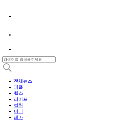
전체뉴스
피플
헬스
라이프
컬처
머니
테마