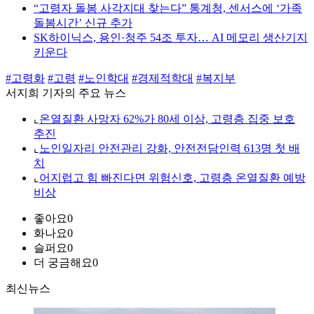
“고령자 돌봄 사각지대 찾는다” 통계청, 센서스에 ‘가족
돌봄시간’ 신규 추가
SK하이닉스, 용인·청주 54조 투자… AI 메모리 생산기지
키운다
#고령화
#고령
#노인학대
#경제적학대
#복지부
서지희 기자의 주요 뉴스
⌞
온열질환 사망자 62%가 80세 이상, 고령층 집중 보호
추진
⌞
노인일자리 안전관리 강화, 안전전담인력 613명 첫 배
치
⌞
어지럽고 힘 빠진다면 위험신호, 고령층 온열질환 예방
비상
좋아요
0
화나요
0
슬퍼요
0
더 궁금해요
0
최신뉴스