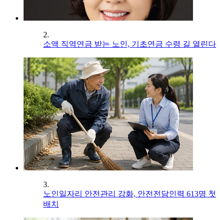
2.
소액 직역연금 받는 노인, 기초연금 수령 길 열린다
3.
노인일자리 안전관리 강화, 안전전담인력 613명 첫
배치