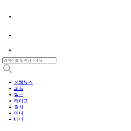
전체뉴스
피플
헬스
라이프
컬처
머니
테마