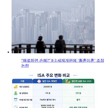
“해로하면 손해?” 8·3 세제개편에 ‘황혼이혼’ 조장
논란