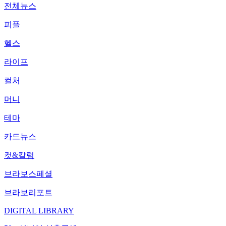
전체뉴스
피플
헬스
라이프
컬처
머니
테마
카드뉴스
컷&칼럼
브라보스페셜
브라보리포트
DIGITAL LIBRARY