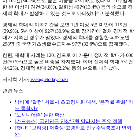
이 102건(34.2%)으로 높은 비중을 차지하고 있다”며 “1주일에
한 번 이상이 74건(24.8%), 일회성 40건(13.4%) 등의 순으로 경
제적 학대가 발생하고 있는 것으로 나타났다”고 분석했다.
경제적 학대의 지속기간을 보면 1년 이상 5년 미만이 119건
(39.9%), 5년 이상이 92건(30.9%)으로 장기간에 걸쳐 경제적 학
대가 지속된 경우가 많았다. 경제적 학대를 경험한 피해노인
298명 중 국민기초생활수급자는 97명(32.6%)으로 집계됐다.
한편, 재학대 사례는 1201건으로 이 가운데 정서적 학대가 606
건(50.5%)으로 높은 비중을 차지했다. 이어 신체적 학대 531건
(44.2%), 경제적 학대 26건(2.2%) 등의 순으로 나타났다.
서지희 기자
jhsseo@etoday.co.kr
관련 뉴스
님비에 ‘덜컹’ 서울시 초고령사회 대책, ‘용적률 완화’ 카
드 통할까?
‘노시니어존’ 논란 확산
[카드뉴스] '국민연금 인상' 7월 달라지는 주요 정책
[챗GPT 브리핑] 저출생·고령화로 인구주택총조사 변화
外