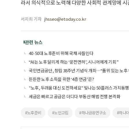
라서 의식적으로 노력해 다양한 사회적 관계망에 시
서지희 기자
jhsseo@etoday.co.kr
관련 뉴스
40·50대 노후준비 위해 국채 사들인다
“AI는 노후 달리게 하는 ‘운전면허’, 시니어에게 기회”
국민연금공단, 창립 38주년 기념식 개최…“품위 있는 노후
든든한 노후 소득을 위한 ‘4층 연금’은?
"노후, 두려움 대신 도전하세요" 빛나는 50플러스 가치동
세금은 빠르고 공급은 더디다 부동산 해법 전쟁 본격화
#노후준비
#노인고립
#하나금융연구소
#하나