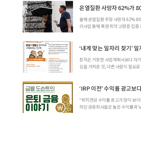
7000명으로, 1년 전보다 57만 명
온열질환 사망자 62%가 8
올해 온열질환 추정 사망자 62% 8
리사업 통해 폭염 취약 고령층 집중
나타났다. 이에 정부가 전국 보건소
에 따르면 5월 15일부터 이달 4일
고령층은 825명(33.8%), 80세 
‘내게 맞는 일자리 찾기’ 
창직은 거창한 사업계획서보다 자기 
심을 가져온 것, 다른 사람이 필요로
for 5060 창직사례집’을 바탕으로 ‘
싶었나요? ▷ 내가 살아오며 ‘이렇게 바
2._______________ 3._____
‘IRP 이전’ 수익률 광고보
“퇴직연금 수익률 광고가 많이 보이는
자인 금융회사들은 높은 수익률과 낮
가입자를 유치한다. 하지만 수익률이
운용하는 자금인 만큼, 광고보다 먼저
사들이 내세우는 퇴직연금 수익률은 