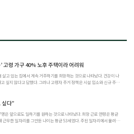
’ 고령 가구 40% 노후 주택이라 어려워
재 살고 있는 집에서 계속 거주하기를 희망하는 것으로 나타났다. 건강이 나
고 싶지 않다고 답했다. 그러나 고령자 주거 정책은 시설 입소와 신규 주택
 시행을 계기로 집수리부터 퇴원 후 임시 거처, 방문 돌봄까지 연결하는 주거
나왔다. 6일 건축공간연구원(AURI)이 발간한 ‘건축과 도시 공간’ 2026년
 고령자 주거-돌봄 협업 체계 구축 방안’ 보고서는 고
 싶다”
중 7명은 앞으로도 일하기를 원하는 것으로 나타났다. 희망 근로 연령은 평균
오래 근무한 일자리를 그만둔 나이는 평균 53세였다. 주된 일자리에서 물러난
의 현실이 통계로 확인됐다. 고령층 취업자 1012만 5000명 국가데이터
제활동인구조사 고령층 부가조사 결과’에 따르면 55~79세 인구는 1701만