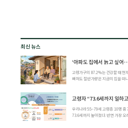
최신 뉴스
‘아파도 집에서 늙고 싶어…
고령가구의 87.2%는 건강할 때 현
빠져도 절반가량은 지금의 집을 떠나
공급에 무게가 실려 있다. 통합돌봄
지원 체계를 구축해야 한다는 제언이 
여름호에 실린 ‘통합돌봄 시행에 따른
고령자 “73.6세까지 일하고
우리나라 55~79세 고령층 10명 
73.6세까지 높아졌다. 반면 가장 
뒤에도 상당 기간 일해야 하는 고령층
처가 5일 발표한 ‘2026년 5월 경