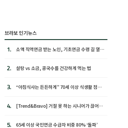
브라보 인기뉴스
1.
소액 직역연금 받는 노인, 기초연금 수령 길 열린
다
2.
설탕 vs 소금, 콩국수를 건강하게 먹는 법
3.
“아침식사는 든든하게” 70세 이상 식생활 점수
가장 높아
4.
[Trend&Bravo] 거절 못 하는 시니어가 끊어야
할 행동 5
5.
65세 이상 국민연금 수급자 비중 80% ‘돌파’