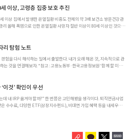
 증가했다. 15세 이상 인구에서 차지하는 비중은
0세 이상, 고령층 집중 보호 추진
0세 이상 집에서 발생한 온열질환 비중도 전체의 약 3배 보건소 방문건강관
 관리 올해 폭염으로 인한 온열질환 사망자 절반 이상이 80세 이상인 것으로
 방문건강관리사업을 통해 80세 이상 고령자 보호를 추진한다. 6일 복지부
까지 질병관리청으로 신고된 온열질환자는 총 2441명으로 이 중 65세 이상
이상은 300명(12.3%)으로 집계됐다. 연령별 환자 수
일자리 탐험 노트
경험을 다시 해석하는 일에서 출발한다. 내가 오래 해온 것, 지속적으로 관
 하는 것을 연결해보자. *참고 : 고용노동부·한국고용정보원 ‘함께 할 미래
브라보 마이 라이프’ 재구성. STEP 1. 내 안의 재료 찾기 1. 무엇을 바꾸고
뀌면 좋겠다’고 느낀 일은? 1._______________
__________ ▷ 그중 내가 직접 해볼 만
다 ‘이것’ 확인이 우선
데 내 IRP 옮겨야 할까?” 한 번쯤은 고민해봤을 생각이다. 퇴직연금사업
은 수수료, 다양한 ETF(상장지수펀드), 비대면 가입 혜택 등을 내세우며
 높다고 해서 무조건 옮기는 것만이 정답은 아니다. 퇴직연금은 오랜 기간
 확인해야 할 사항이 있다. 수익률 광고, 먼저 기준부터 봐야 한다 금융회
눈에 잘 들어온다. 하지만 수익률 숫자는 기준에 따라달라질 수 있다.