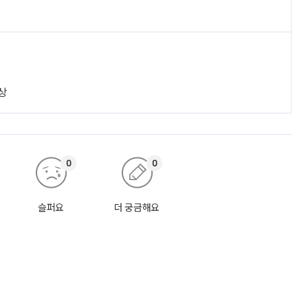
진
상
0
0
슬퍼요
더 궁금해요