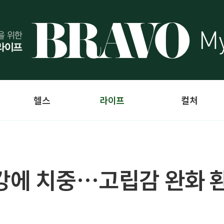
헬스
라이프
컬처
강에 치중…고립감 완화 