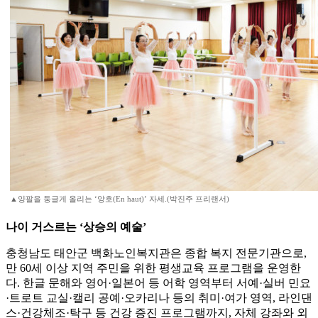
▲양팔을 둥글게 올리는 ‘앙호(En haut)’ 자세.(박진주 프리랜서)
나이 거스르는 ‘상승의 예술’
충청남도 태안군 백화노인복지관은 종합 복지 전문기관으로,
만 60세 이상 지역 주민을 위한 평생교육 프로그램을 운영한
다. 한글 문해와 영어·일본어 등 어학 영역부터 서예·실버 민요
·트로트 교실·캘리 공예·오카리나 등의 취미·여가 영역, 라인댄
스·건강체조·탁구 등 건강 증진 프로그램까지, 자체 강좌와 외