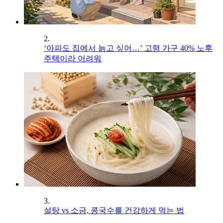
2.
‘아파도 집에서 늙고 싶어…’ 고령 가구 40% 노후
주택이라 어려워
3.
설탕 vs 소금, 콩국수를 건강하게 먹는 법