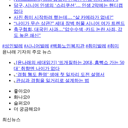
당구, 시니어 인생의 ‘스리쿠션’… 인생 2막에는 핸디캡
없다
사진 취미 시작하려 했는데… “살 카메라가 없네?”
“나이가 무슨 상관?” 세대 장벽 허물 시니어 여가 트렌드
축구협회, 대국민 사과…"압수수색 ·카드 논란 사죄, 강
도 높은 쇄신"
#성인발레
#시니어발레
#백화노인복지관
#취미발레
#취미
윤나래 기자의 주요 뉴스
⌞
[윤나래의 세대읽기] ‘뜨개질하는 20대, 흠뻑쇼 가는 50
대’ 취향엔 나이가 없다
⌞
‘경험 無도 환영’ 생애 첫 일자리 도전 설명서
⌞
관심과 경험을 일거리로 설계하는 법
좋아요
0
화나요
0
슬퍼요
0
더 궁금해요
0
최신뉴스