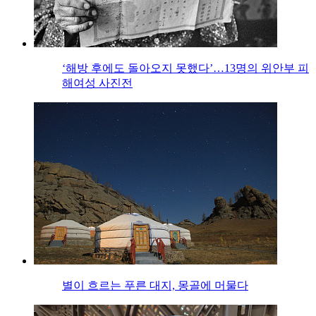
‘해방 후에도 돌아오지 못했다’…13명의 위안부 피
해여성 사진전
별이 흐르는 푸른 대지, 몽골에 머물다