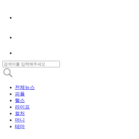
전체뉴스
피플
헬스
라이프
컬처
머니
테마