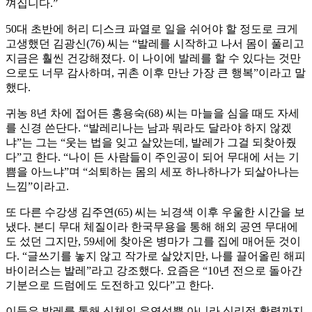
껴집니다.”
50대 초반에 허리 디스크 파열로 일을 쉬어야 할 정도로 크게
고생했던 김광신(76) 씨는 “발레를 시작하고 나서 몸이 풀리고
지금은 훨씬 건강해졌다. 이 나이에 발레를 할 수 있다는 것만
으로도 너무 감사하며, 귀촌 이후 만난 가장 큰 행복”이라고 말
했다.
귀농 8년 차에 접어든 홍용숙(68) 씨는 마늘을 심을 때도 자세
를 신경 쓴단다. “발레리나는 남과 뭐라도 달라야 하지 않겠
냐”는 그는 “웃는 법을 잊고 살았는데, 발레가 그걸 되찾아줬
다”고 한다. “나이 든 사람들이 주인공이 되어 무대에 서는 기
쁨을 아느냐”며 “쇠퇴하는 몸의 세포 하나하나가 되살아나는
느낌”이라고.
또 다른 수강생 김주연(65) 씨는 뇌경색 이후 우울한 시간을 보
냈다. 본디 무대 체질이라 한국무용을 통해 해외 공연 무대에
도 섰던 그지만, 59세에 찾아온 병마가 그를 집에 매어둔 것이
다. “글쓰기를 놓지 않고 작가로 살았지만, 나를 끌어올린 해피
바이러스는 발레”라고 강조했다. 요즘은 “10년 전으로 돌아간
기분으로 드럼에도 도전하고 있다”고 한다.
이들은 발레를 통해 신체의 유연성뿐 아니라 심리적 활력까지