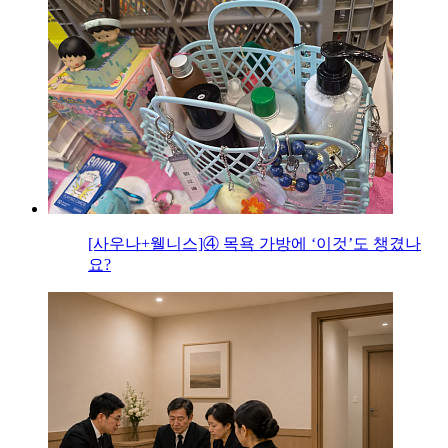
[사우나+웰니스]④ 목욕 가방에 ‘이것’도 챙겼나
요?