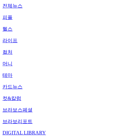
전체뉴스
피플
헬스
라이프
컬처
머니
테마
카드뉴스
컷&칼럼
브라보스페셜
브라보리포트
DIGITAL LIBRARY