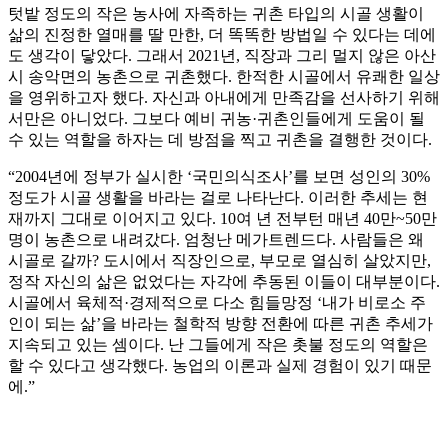
텃밭 정도의 작은 농사에 자족하는 귀촌 타입의 시골 생활이
삶의 진정한 열매를 딸 만한, 더 똑똑한 방법일 수 있다는 데에
도 생각이 닿았다. 그래서 2021년, 직장과 그리 멀지 않은 아산
시 송악면의 농촌으로 귀촌했다. 한적한 시골에서 유쾌한 일상
을 영위하고자 했다. 자신과 아내에게 만족감을 선사하기 위해
서만은 아니었다. 그보다 예비 귀농·귀촌인들에게 도움이 될
수 있는 역할을 하자는 데 방점을 찍고 귀촌을 결행한 것이다.
“2004년에 정부가 실시한 ‘국민의식조사’를 보면 성인의 30%
정도가 시골 생활을 바라는 걸로 나타난다. 이러한 추세는 현
재까지 그대로 이어지고 있다. 10여 년 전부턴 매년 40만~50만
명이 농촌으로 내려갔다. 엄청난 메가트렌드다. 사람들은 왜
시골로 갈까? 도시에서 직장인으로, 부모로 열심히 살았지만,
정작 자신의 삶은 없었다는 자각에 추동된 이들이 대부분이다.
시골에서 육체적·경제적으로 다소 힘들망정 ‘내가 비로소 주
인이 되는 삶’을 바라는 철학적 방향 전환에 따른 귀촌 추세가
지속되고 있는 셈이다. 난 그들에게 작은 촛불 정도의 역할은
할 수 있다고 생각했다. 농업의 이론과 실제 경험이 있기 때문
에.”