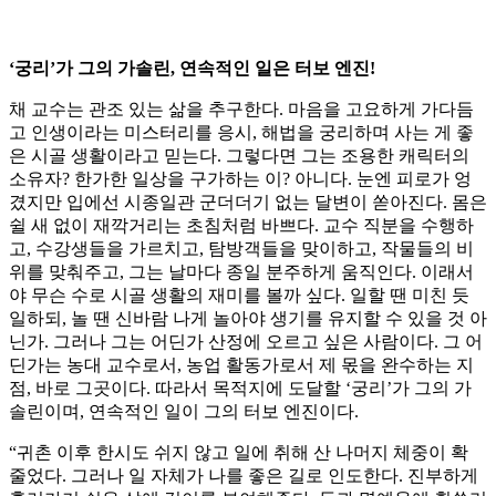
‘궁리’가 그의 가솔린, 연속적인 일은 터보 엔진!
채 교수는 관조 있는 삶을 추구한다. 마음을 고요하게 가다듬
고 인생이라는 미스터리를 응시, 해법을 궁리하며 사는 게 좋
은 시골 생활이라고 믿는다. 그렇다면 그는 조용한 캐릭터의
소유자? 한가한 일상을 구가하는 이? 아니다. 눈엔 피로가 엉
겼지만 입에선 시종일관 군더더기 없는 달변이 쏟아진다. 몸은
쉴 새 없이 재깍거리는 초침처럼 바쁘다. 교수 직분을 수행하
고, 수강생들을 가르치고, 탐방객들을 맞이하고, 작물들의 비
위를 맞춰주고, 그는 날마다 종일 분주하게 움직인다. 이래서
야 무슨 수로 시골 생활의 재미를 볼까 싶다. 일할 땐 미친 듯
일하되, 놀 땐 신바람 나게 놀아야 생기를 유지할 수 있을 것 아
닌가. 그러나 그는 어딘가 산정에 오르고 싶은 사람이다. 그 어
딘가는 농대 교수로서, 농업 활동가로서 제 몫을 완수하는 지
점, 바로 그곳이다. 따라서 목적지에 도달할 ‘궁리’가 그의 가
솔린이며, 연속적인 일이 그의 터보 엔진이다.
“귀촌 이후 한시도 쉬지 않고 일에 취해 산 나머지 체중이 확
줄었다. 그러나 일 자체가 나를 좋은 길로 인도한다. 진부하게