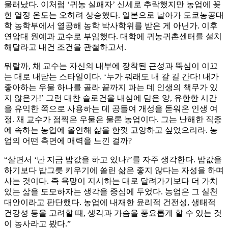
물러났다. 이처럼 ‘귀농 실패자’ 신세로 추락했지만 농업에 꽂
힌 열정 온도는 오히려 상승했다. 일본으로 날아가 도쿄농공대
학 농학부에서 열공해 농학 박사학위를 받은 게 아닌가. 이후
연암대 원예과 교수로 부임했다. 대학에 귀농귀촌센터를 설치
해달라고 내건 조건을 관철하고서.
뭐랄까, 채 교수는 자신의 내부에 장착된 근성과 뚝심이 이끄
는 대로 내닫는 스타일이다. ‘누가 뭐래도 내 갈 길 간다! 내가
좋아하는 우물 하나를 골라 끝까지 파는 데 인생의 책무가 있
지 않은가!’ 그런 대찬 슬로건을 내심에 담은 양, 유한한 시간
을 유익한 쪽으로 사용하는 데 공들여 개성을 돋워온 인생 여
정. 채 교수가 점찍은 우물은 물론 농업이다. 그는 난해한 직종
에 속하는 농업에 올인해 삶을 한껏 고양하고 싶었으리라. 농
업의 어떤 측면에 매력을 느낀 걸까?
“살면서 ‘난 지금 밥값을 하고 있나?’를 자주 생각한다. 밥값을
하기보다 밥그릇 키우기에 쏠린 삶은 좋지 않다는 자성을 하며
사는 것이다. 즉 욕망이 지시하는 대로 달려가기보다 더 가치
있는 삶을 도모하자는 생각을 중심에 두었다. 농업은 그 실천
대안이라고 판단했다. 농업에 내재한 윤리적 건전성, 생태적
건강성 등을 고려할 때, 생각과 가슴을 풍요롭게 할 수 있는 것
이 농사라고 봤다.”