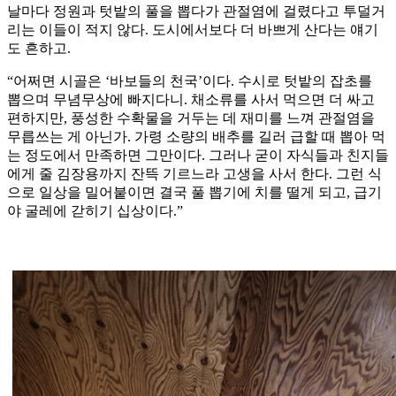
날마다 정원과 텃밭의 풀을 뽑다가 관절염에 걸렸다고 투덜거
리는 이들이 적지 않다. 도시에서보다 더 바쁘게 산다는 얘기
도 흔하고.
“어쩌면 시골은 ‘바보들의 천국’이다. 수시로 텃밭의 잡초를
뽑으며 무념무상에 빠지다니. 채소류를 사서 먹으면 더 싸고
편하지만, 풍성한 수확물을 거두는 데 재미를 느껴 관절염을
무릅쓰는 게 아닌가. 가령 소량의 배추를 길러 급할 때 뽑아 먹
는 정도에서 만족하면 그만이다. 그러나 굳이 자식들과 친지들
에게 줄 김장용까지 잔뜩 기르느라 고생을 사서 한다. 그런 식
으로 일상을 밀어붙이면 결국 풀 뽑기에 치를 떨게 되고, 급기
야 굴레에 갇히기 십상이다.”