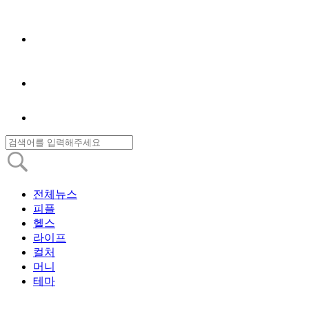
전체뉴스
피플
헬스
라이프
컬처
머니
테마