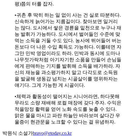
평)쯤의 터를 잡자.
•귀촌 후 딱히 하는 일 없이 사는 건 실로 따분하다.
신속하게 늙어가는 지름길이다. 찾아보면 일거리
는 많다. 도시에서 쌓은 경륜을 밑천으로 누구나 재
능 발휘가 가능하다. 도시에서 벌어들인 수준에 맞
먹는 소득을 거둘 수도 있다. 농사에 뛰어들어 버는
돈보다 더 나은 수입 획득도 가능하다. 이를테면 자
그만 민박 영업이라도 하라. 민박과 동시에 도마나
나무젓가락처럼 아기자기한 소품을 만들어 손님들
에게 판매하는 기지를 발휘해 소득을 배가하라. 자
신의 재능을 과소평가하지 말고 다각도로 소득원
을 발굴해 생동감 넘치는 시골살이를 영위하자는
얘기다. 그게 가능한 게 시골이다.
•체력과 활동성이 떨어지는 시니어라면, 하다못해
무라도 소량 재배해 로컬 매장에 갖다 주자. 수익은
적을망정 활력을 얻어 노화 속도를 늦출 수 있다.
맑은 물을 마시고 파란 하늘만 바라보며 살다간 우
울증이 현관문을 노크할 수 있다는 걸 유념하자.
박원식 소설가
bravo@etoday.co.kr