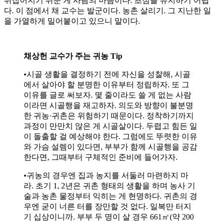
뒤집어지기 쉬운 게 사람의 마음이다. 초심을 유지하기 어렵
다. 이 점에서 채 교수는 발군이다. 농촌 살리기. 그 지난한 일
을 가열하게 밀어붙이고 있으니 말이다.
채상헌 교수가 주는 귀농 Tip
•시골 생활을 결정하기 전에 자신을 성찰해, 시골
에서 살아야 할 분명한 이유부터 정립하자. 또 그
이유를 글로 써보자. 몇 줄이라도 쓸 게 없는 사람
이라면 시골행을 재고하자. 의도와 방향이 불분명
한 귀농·귀촌은 위험하기 때문이다. 정착하기까지
과정이 만만치 않은 게 시골살이다. 두렵고 힘든 일
이 돌출할 걸 예상해야 한다. 그럼에도 뚜렷한 이유
와 가슴 설렘이 있다면, 부부가 함께 시골행을 공감
한다면, 그때부터 구체적인 준비에 들어가자.
•귀농의 경우엔 집과 농지를 서둘러 마련하지 마
라. 초기 1, 2년은 귀촌 형태의 생활을 하며 농사 기
술과 농촌 물정부터 익히는 게 현명하다. 귀촌의 경
우엔 굳이 너른 터를 장만할 것 없다. 일복만 터지
기 십상이니까. 부부 두 명이 살 경우 661㎡(약 200