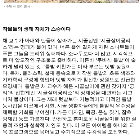
(주민욱 프리랜서)
작물들의 생태 자체가 스승이다
채 교수가 아내와 단둘이 살아가는 시골집엔 ‘시골살이궁리
소’라는 명패가 붙어 있다. 너른 뜰엔 길차게 자란 소나무들이
푸른 그늘을 드리워 상쾌하다. 소나무보다 더 많고, 시각적으
로 더 압도적인 구조물도 즐비하다. 이른바 ‘쿠바식 틀밭’이 숱
하게 널려 있는 것. ‘틀밭 키친가든’이라 부르는 텃밭 정원이
다. 목재, 플라스틱, 철재 등속으로 제작한 틀밭의 초록 색조와
기하학적 구성에 힘입어 텃밭 자체가 참신한 정원으로 진급한
모양새다. 틀밭은 채 교수가 해온 시골살이에 관한 갖가지 ‘궁
리’의 집합체인 ‘시골살이궁리소’의 정체성을 대변하는 시그
니처 물상이다. 그는 재래 텃밭보다 기능적이고 미적인 틀밭
농사법을 이곳에서 시현, 시골 생활자들에게 틀밭의 우수성을
채택할 기회를 부여한다. 가든 디자인, 목공, 온실 짓기, 잡초
방제법 등도 가르친다. 안전하고 흥미로운 시골살이를 위한 실
용적 조언과 철학적 제안도 한다. 이 모든 아이템을 하나의 교
육 프로그램으로 묶어놓고 주기적으로 수강생을 모집한다.