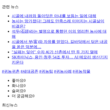
관련 뉴스
시골에 내려와 돌아앉은 아내를 보듬는 일에 대해
농사는 망가졌다! 그래도 만족스레 이어지는 시골살이
비결은?
석두(石頭)라는 별명으로 통했던 이의 영리한 농사에 대
해
시골에서 부(富)와 자유를 얻었다. 길바닥에서 닦은 내공
을 쏟은 덕분에…
"실패는 잊어" 수자 씨가 산촌에서 딴 두 가지 열매
SK하이닉스, 용인·청주 54조 투자… AI 메모리 생산기지
키운다
#귀농귀촌
#세대공존
#귀농팁
#귀농사례
#귀농작물
좋아요
0
화나요
0
슬퍼요
0
더 궁금해요
0
최신뉴스