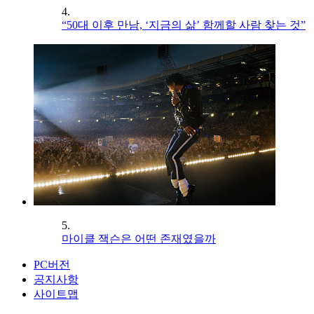
4.
“50대 이후 만남, ‘지금의 삶’ 함께할 사람 찾는 것”
5.
마이클 잭슨은 어떤 존재였을까
PC버전
공지사항
사이트맵