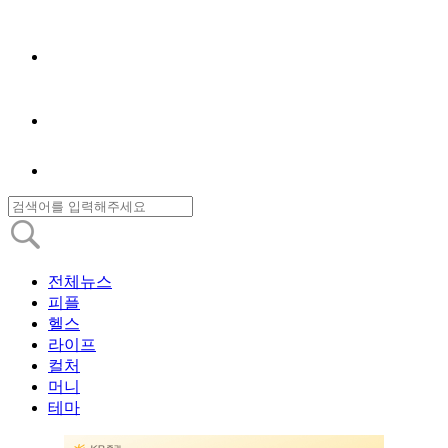
전체뉴스
피플
헬스
라이프
컬처
머니
테마