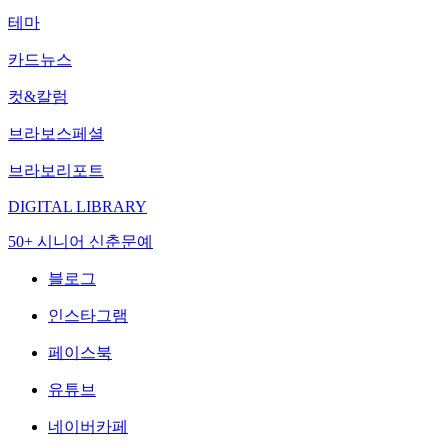
테마
카드뉴스
컷&칼럼
브라보스페셜
브라보리포트
DIGITAL LIBRARY
50+ 시니어 신춘문예
블로그
인스타그램
페이스북
유튜브
네이버카페