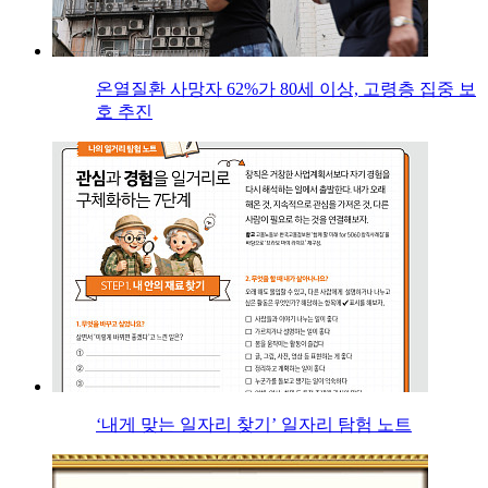
온열질환 사망자 62%가 80세 이상, 고령층 집중 보
호 추진
‘내게 맞는 일자리 찾기’ 일자리 탐험 노트