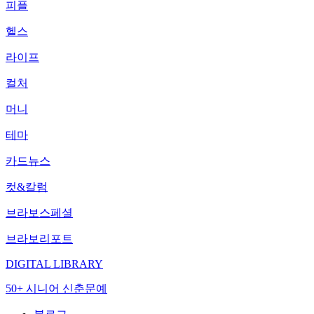
피플
헬스
라이프
컬처
머니
테마
카드뉴스
컷&칼럼
브라보스페셜
브라보리포트
DIGITAL LIBRARY
50+ 시니어 신춘문예