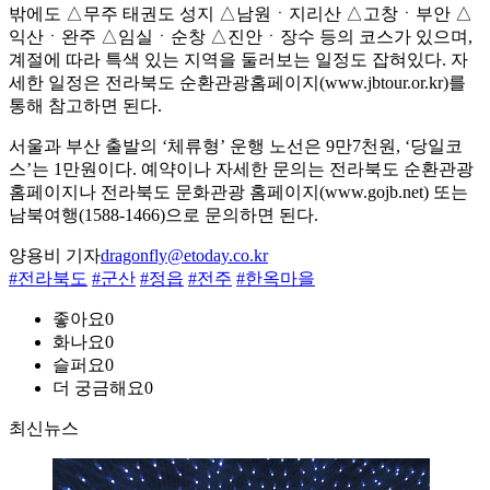
밖에도 △무주 태권도 성지 △남원ㆍ지리산 △고창ㆍ부안 △
익산ㆍ완주 △임실ㆍ순창 △진안ㆍ장수 등의 코스가 있으며,
계절에 따라 특색 있는 지역을 둘러보는 일정도 잡혀있다. 자
세한 일정은 전라북도 순환관광홈페이지(www.jbtour.or.kr)를
통해 참고하면 된다.
서울과 부산 출발의 ‘체류형’ 운행 노선은 9만7천원, ‘당일코
스’는 1만원이다. 예약이나 자세한 문의는 전라북도 순환관광
홈페이지나 전라북도 문화관광 홈페이지(www.gojb.net) 또는
남북여행(1588-1466)으로 문의하면 된다.
양용비 기자
dragonfly@etoday.co.kr
#전라북도
#군산
#정읍
#전주
#한옥마을
좋아요
0
화나요
0
슬퍼요
0
더 궁금해요
0
최신뉴스