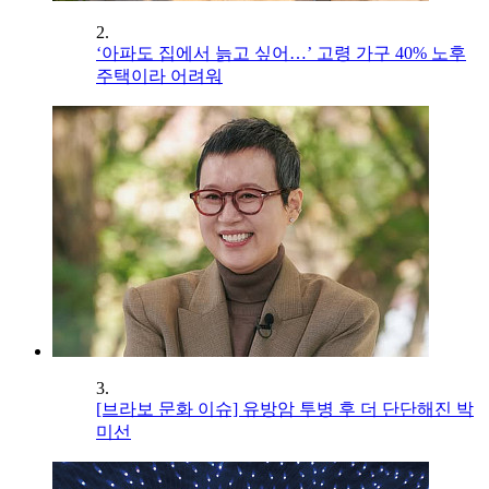
2.
‘아파도 집에서 늙고 싶어…’ 고령 가구 40% 노후
주택이라 어려워
3.
[브라보 문화 이슈] 유방암 투병 후 더 단단해진 박
미선