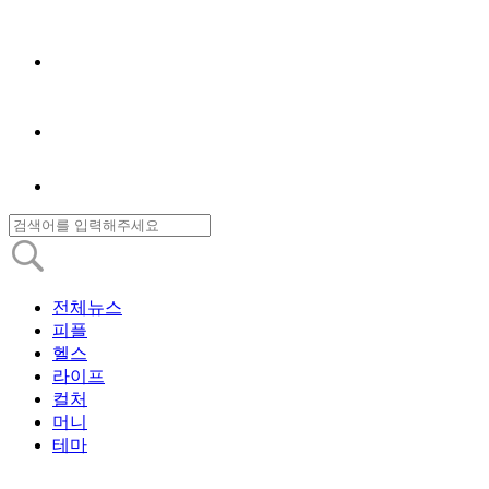
전체뉴스
피플
헬스
라이프
컬처
머니
테마