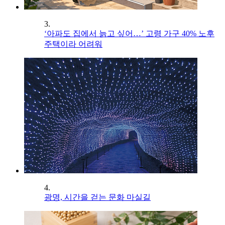
3.
‘아파도 집에서 늙고 싶어…’ 고령 가구 40% 노후
주택이라 어려워
4.
광명, 시간을 걷는 문화 마실길