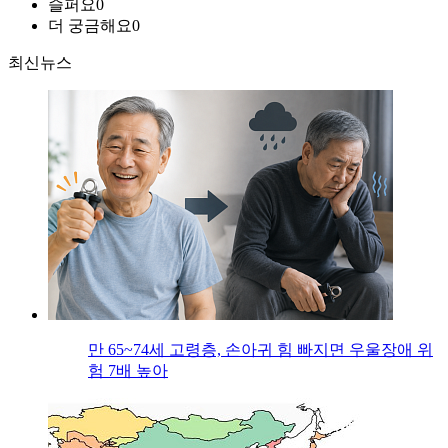
슬퍼요
0
더 궁금해요
0
최신뉴스
만 65~74세 고령층, 손아귀 힘 빠지면 우울장애 위
험 7배 높아