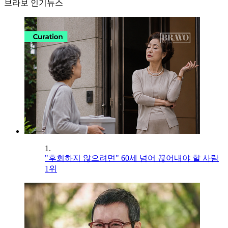
브라보 인기뉴스
1.
"후회하지 않으려면" 60세 넘어 끊어내야 할 사람
1위