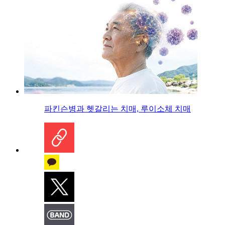
파킨슨병과 헷갈리는 치매, 루이소체 치매