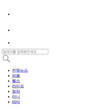
전체뉴스
피플
헬스
라이프
컬처
머니
테마