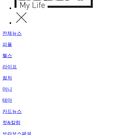
전체뉴스
피플
헬스
라이프
컬처
머니
테마
카드뉴스
컷&칼럼
브라보스페셜