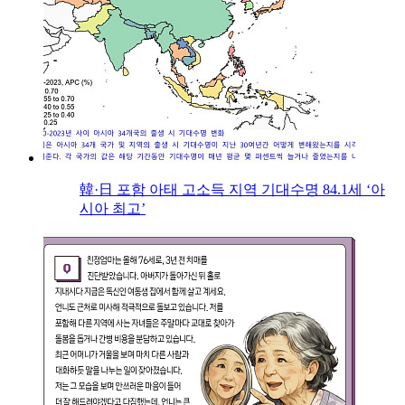
韓·日 포함 아태 고소득 지역 기대수명 84.1세 ‘아
시아 최고’