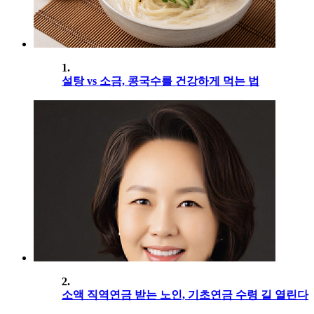
1.
설탕 vs 소금, 콩국수를 건강하게 먹는 법
2.
소액 직역연금 받는 노인, 기초연금 수령 길 열린다