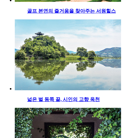
골프 본연의 즐거움을 찾아주는 서원힐스
넓은 벌 동쪽 끝, 시인의 고향 옥천