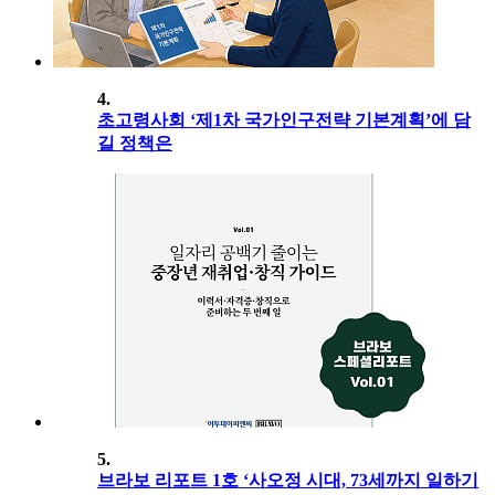
4.
초고령사회 ‘제1차 국가인구전략 기본계획’에 담
길 정책은
5.
브라보 리포트 1호 ‘사오정 시대, 73세까지 일하기