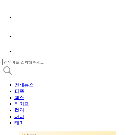
전체뉴스
피플
헬스
라이프
컬처
머니
테마