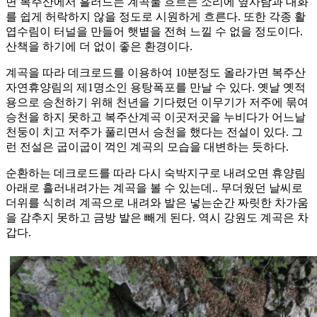
면 복주산에서 흘러드는 계곡물 흐르는 소리에 옆사람과 대화
를 쉽게 허락하지 않을 정도로 시원하게 흐른다. 또한 각종 활
엽수림이 터널을 만들어 햇볕을 전혀 느낄 수 없을 정도이다.
산책을 하기에 더 없이 좋은 환경이다.
계곡을 따라 데크로드를 이용하여 10분정도 올라가면 복주산
자연휴양림의 제1명소인 용탕폭포를 만날 수 있다. 옛날 옛적
용으로 승천하기 위해 천년을 기다렸던 이무기가 저주에 묶여
승천을 하지 못하고 복주산계곡 이곳저곳을 누비다가 어느날
천둥이 치고 저주가 풀리면서 승천을 했다는 전설이 있다. 그
런 전설은 굽이굽이 꺽인 계곡의 모습을 대변하는 듯하다.
순환하는 데크로드를 따라 다시 숙박지구로 내려오면 휴양림
아래로 흘러내려가는 계곡을 볼 수 있는데.. 무더웠던 날씨로
더위를 식히려 계곡으로 내려와 발은 넣는순간 짜릿한 차가움
을 감추지 못하고 금방 발은 빼게 된다. 역시 강원도 계곡은 차
갑다.