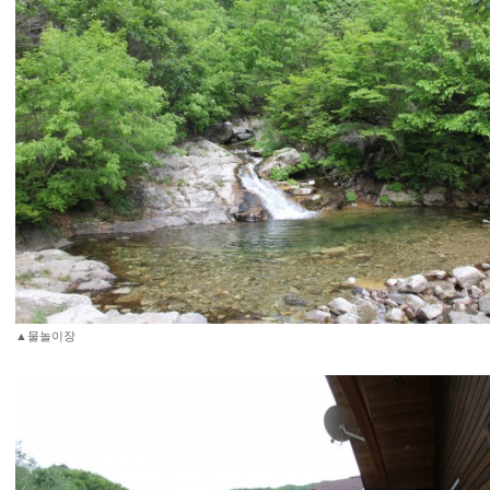
▲물놀이장