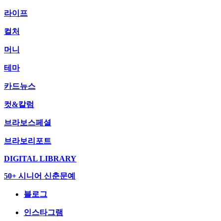
라이프
컬처
머니
테마
카드뉴스
컷&칼럼
브라보스페셜
브라보리포트
DIGITAL LIBRARY
50+ 시니어 신춘문예
블로그
인스타그램