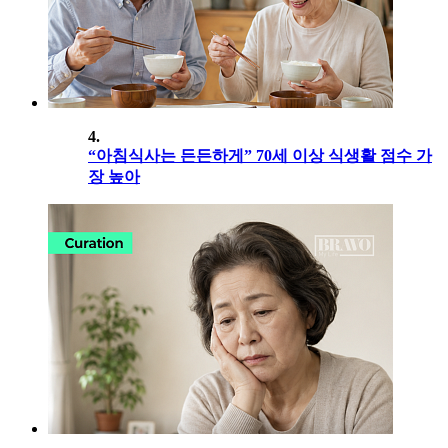
4.
“아침식사는 든든하게” 70세 이상 식생활 점수 가
장 높아