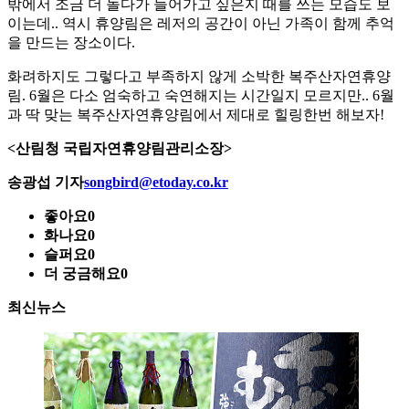
밖에서 조금 더 놀다가 들어가고 싶은지 때를 쓰는 모습도 보
이는데.. 역시 휴양림은 레저의 공간이 아닌 가족이 함께 추억
을 만드는 장소이다.
화려하지도 그렇다고 부족하지 않게 소박한 복주산자연휴양
림. 6월은 다소 엄숙하고 숙연해지는 시간일지 모르지만.. 6월
과 딱 맞는 복주산자연휴양림에서 제대로 힐링한번 해보자!
<산림청 국립자연휴양림관리소장>
송광섭 기자
songbird@etoday.co.kr
좋아요
0
화나요
0
슬퍼요
0
더 궁금해요
0
최신뉴스