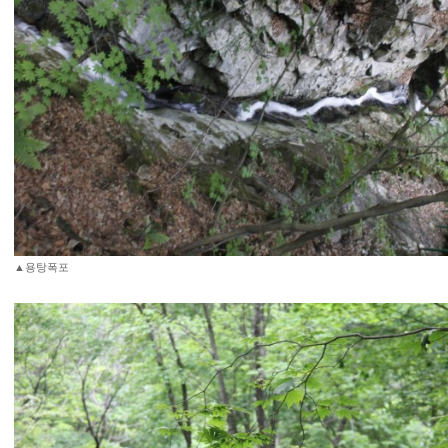
▲용탕폭포