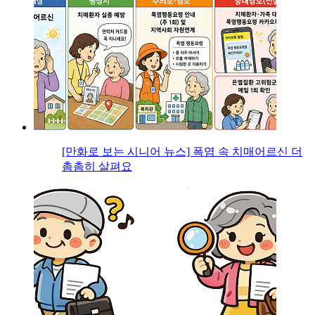
[만화로 보는 시니어 뉴스] 폭염 속 치매어르신 더
촘촘히 살펴요