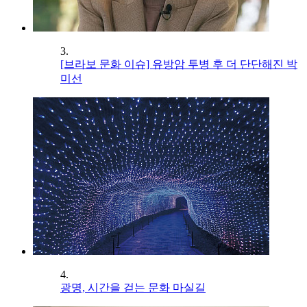
3.
[브라보 문화 이슈] 유방암 투병 후 더 단단해진 박
미선
4.
광명, 시간을 걷는 문화 마실길