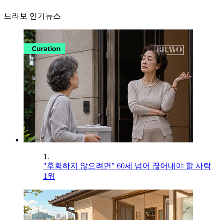
브라보 인기뉴스
1.
"후회하지 않으려면" 60세 넘어 끊어내야 할 사람
1위