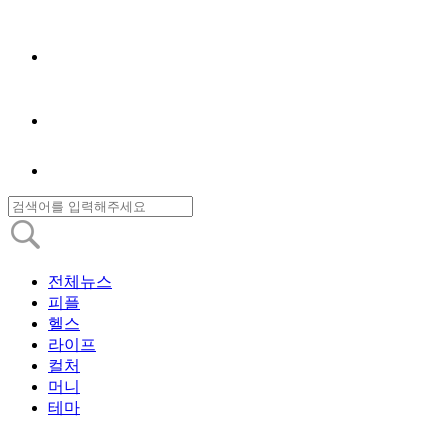
전체뉴스
피플
헬스
라이프
컬처
머니
테마