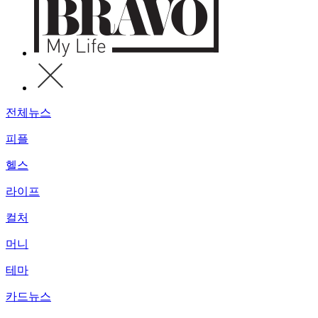
전체뉴스
피플
헬스
라이프
컬처
머니
테마
카드뉴스