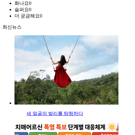
화나요
0
슬퍼요
0
더 궁금해요
0
최신뉴스
세 얼굴의 발리를 탐험하다