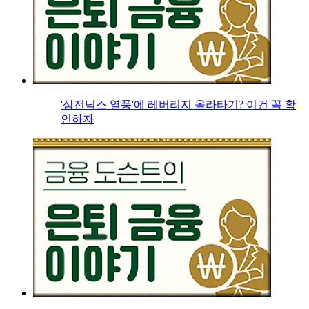
'삼전닉스 열풍'에 레버리지 올라타기? 이건 꼭 확
인하자