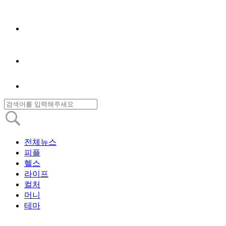
전체뉴스
피플
헬스
라이프
컬처
머니
테마