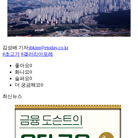
김성배 기자
sbkim@etoday.co.kr
#초고가
#갤러리아포레
좋아요
0
화나요
0
슬퍼요
0
더 궁금해요
0
최신뉴스