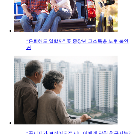
“은퇴해도 일할까” 美 중장년 고소득층 노후 불안
커
“공시지가 보셨어요?” 시니어에게 닥칠 청구서는?