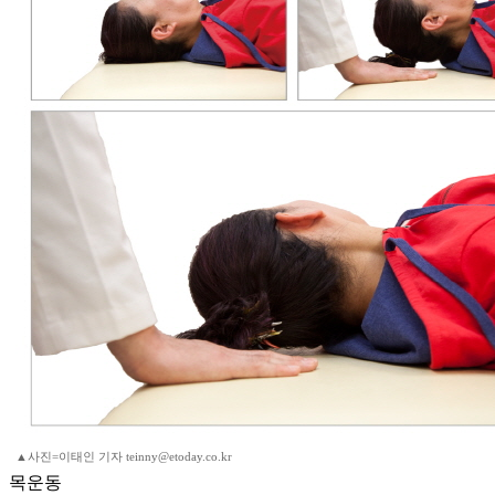
▲사진=이태인 기자 teinny@etoday.co.kr
목운동