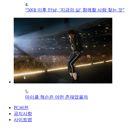
4.
“50대 이후 만남, ‘지금의 삶’ 함께할 사람 찾는 것”
5.
마이클 잭슨은 어떤 존재였을까
PC버전
공지사항
사이트맵