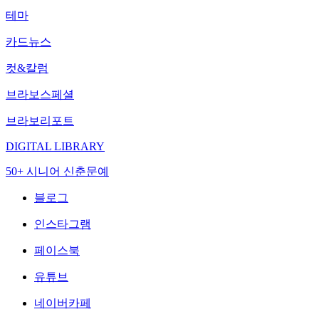
테마
카드뉴스
컷&칼럼
브라보스페셜
브라보리포트
DIGITAL LIBRARY
50+ 시니어 신춘문예
블로그
인스타그램
페이스북
유튜브
네이버카페