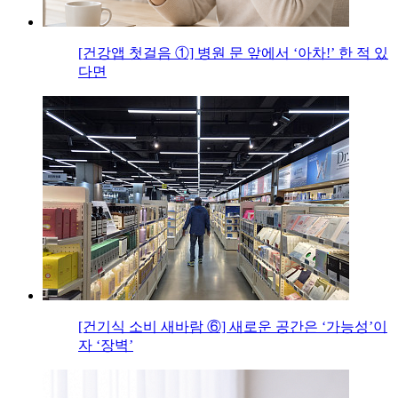
[건강앱 첫걸음 ①] 병원 문 앞에서 ‘아차!’ 한 적 있
다면
[건기식 소비 새바람 ⑥] 새로운 공간은 ‘가능성’이
자 ‘장벽’