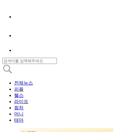
전체뉴스
피플
헬스
라이프
컬처
머니
테마