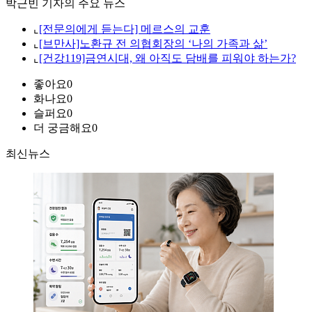
박근빈 기자의 주요 뉴스
⌞
[전문의에게 듣는다] 메르스의 교훈
⌞
[브만사]노환규 전 의협회장의 ‘나의 가족과 삶’
⌞
[건강119]금연시대, 왜 아직도 담배를 피워야 하는가?
좋아요
0
화나요
0
슬퍼요
0
더 궁금해요
0
최신뉴스