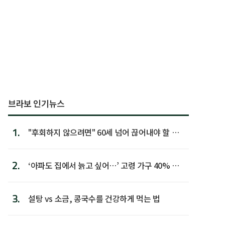
브라보 인기뉴스
1.
"후회하지 않으려면" 60세 넘어 끊어내야 할 사
람 1위
2.
‘아파도 집에서 늙고 싶어…’ 고령 가구 40% 노
후 주택이라 어...
3.
설탕 vs 소금, 콩국수를 건강하게 먹는 법