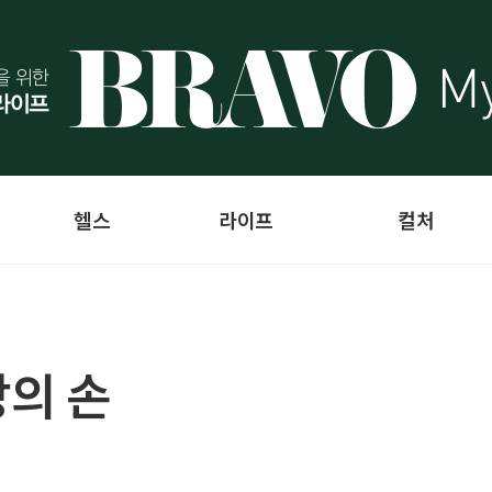
헬스
라이프
컬처
명장의 손