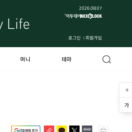
2026.08.07
로그인
회원가입
머니
테마
가
가
선호매체 추가