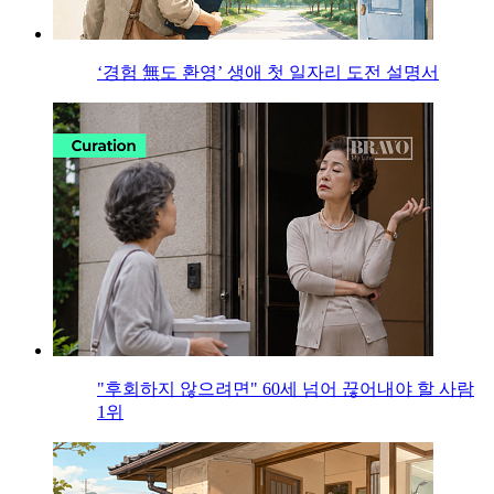
‘경험 無도 환영’ 생애 첫 일자리 도전 설명서
"후회하지 않으려면" 60세 넘어 끊어내야 할 사람
1위