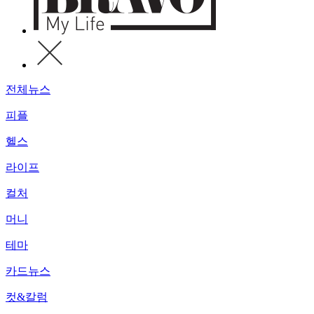
전체뉴스
피플
헬스
라이프
컬처
머니
테마
카드뉴스
컷&칼럼