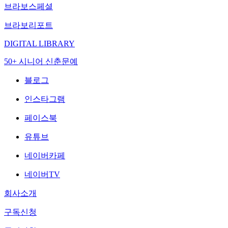
브라보스페셜
브라보리포트
DIGITAL LIBRARY
50+ 시니어 신춘문예
블로그
인스타그램
페이스북
유튜브
네이버카페
네이버TV
회사소개
구독신청