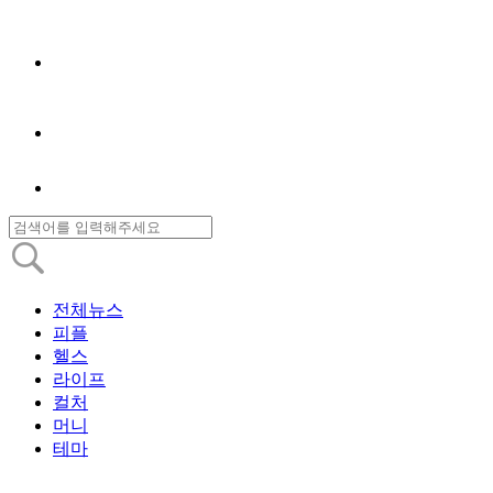
전체뉴스
피플
헬스
라이프
컬처
머니
테마