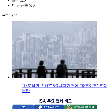
슬퍼요
0
더 궁금해요
0
최신뉴스
“해로하면 손해?” 8·3 세제개편에 ‘황혼이혼’ 조장
논란