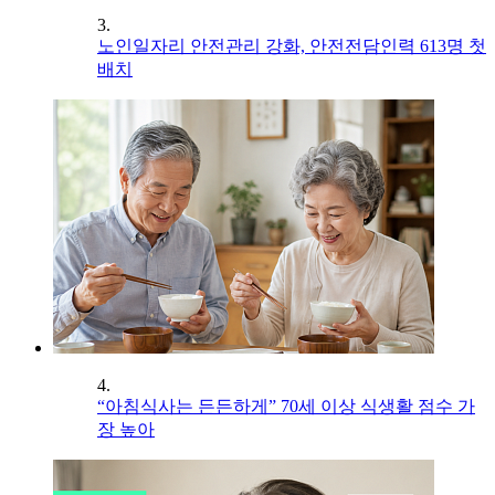
3.
노인일자리 안전관리 강화, 안전전담인력 613명 첫
배치
4.
“아침식사는 든든하게” 70세 이상 식생활 점수 가
장 높아