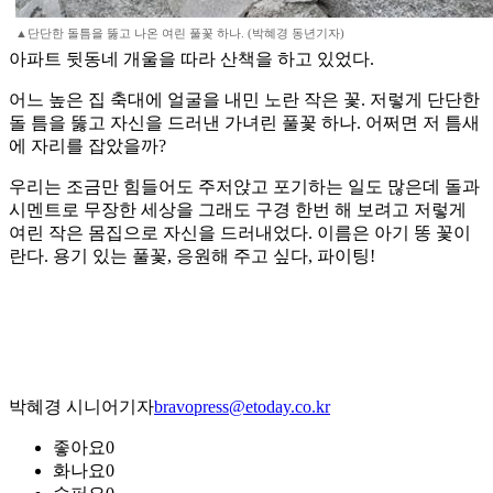
▲단단한 돌틈을 뚫고 나온 여린 풀꽃 하나. (박혜경 동년기자)
아파트 뒷동네 개울을 따라 산책을 하고 있었다.
어느 높은 집 축대에 얼굴을 내민 노란 작은 꽃. 저렇게 단단한
돌 틈을 뚫고 자신을 드러낸 가녀린 풀꽃 하나. 어쩌면 저 틈새
에 자리를 잡았을까?
우리는 조금만 힘들어도 주저앉고 포기하는 일도 많은데 돌과
시멘트로 무장한 세상을 그래도 구경 한번 해 보려고 저렇게
여린 작은 몸집으로 자신을 드러내었다. 이름은 아기 똥 꽃이
란다. 용기 있는 풀꽃, 응원해 주고 싶다, 파이팅!
박혜경 시니어기자
bravopress@etoday.co.kr
좋아요
0
화나요
0